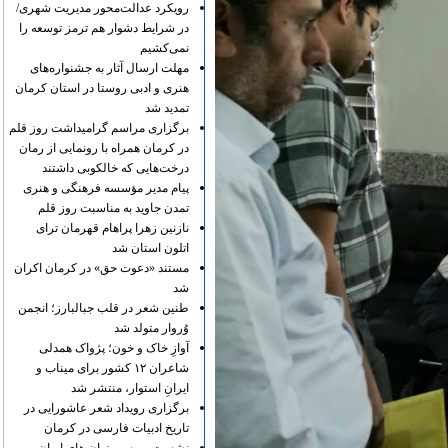
رویکرد عدالت‌محور مدیریت شهری/
در شرایط دشوار هم ترمز توسعه را
نمی‌کشیم
مهلت ارسال آثار به جشنواره‌های
هنری و ادبی روستا در استان کرمان
تمدید شد
برگزاری مراسم گرامیداشت روز قلم
در کرمان همراه با رونمایی از رمان
درخت‌هایی که خالکوبی داشتند
پیام مدیر مؤسسه فرهنگی و هنری
تمدن جاوید به مناسبت روز قلم
نازنین زهرا پراهام قهرمان ترای
اتلون استان شد
مستند «دعوت حق» در کرمان اکران
شد
طنین شعر در قلب جبالبارز؛ انجمن
وُروار متولد شد
آوازِ خاک و خون؛ پژواک همدلی
شاعران ۱۲ کشور برای میناب و
ایرانِ استوار، منتشر شد
برگزاری رویداد شعر عاشورایی در
تاریخ ادبیات فارسی در کرمان