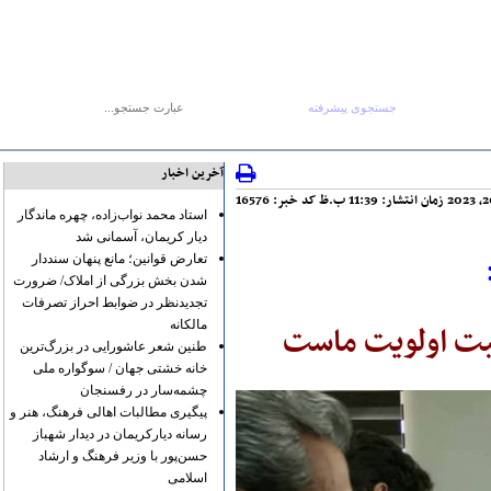
جستجوی پیشرفته
جستجو :
۱ مرداد ۱۴۰۵
صفحه اصلی
آرشیو
پیوندها
درباره ما
تماس با ما
RSS
آخرین اخبار
کد خبر: 16576
استاد محمد نواب‌زاده، چهره ماندگار
دیار کریمان، آسمانی شد
تعارض قوانین؛ مانع پنهان سنددار
شدن بخش بزرگی از املاک/ ضرورت
تجدیدنظر در ضوابط احراز تصرفات
مالکانه
کیت اولویت ماست
طنین شعر عاشورایی در بزرگ‌ترین
خانه خشتی جهان / سوگواره ملی
چشمه‌سار در رفسنجان
پیگیری مطالبات اهالی فرهنگ، هنر و
رسانه دیارکریمان در دیدار شهباز
حسن‌پور با وزیر فرهنگ و ارشاد
اسلامی