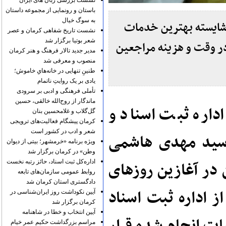
نشست بررسی زبان های ایران
باستان و رونمایی از مجموعه داستان
به سوگ خیال
 شایسته بهترین خدمات
نشست تاریخ شفاهی کرمان و عصر
شعر بوتیا برگزار شد
در وقت و هزینه مراجعین
مدیر جدید تالار فرهنگ و هنر کرمان
منصوب و معرفی شد
طنینِ تنهایی در خانه‌هایِ خاموش؛
یادی بر یک روایتِ ناتمام
تأملی فرهنگی و ادبی بر سرودی
ماندگار از روح‌الله خالقی، حسین
داره ثبت اسناد و
گل‌گلاب و غلامحسین بنان
کرمان پیشگام فعالیت‌های ترویجی
شعر و ادب در کشور است
 سید مهدی هاشمی
ویژه برنامه «خرمشهر؛ بیتی از دیوان
وطن» در کرمان برگزار شد
 در آغازین روزهای
اداره‌کل ثبت اسناد، حائز رتبه نخست
روابط عمومی سازمان‌های تابعه
دادگستری استان کرمان شد
 اداره ثبت اسناد
آیین نکوداشت روز ایران‌شناسی در
کرمان برگزار شد
آیین انتخاب و خطا در شاهنامه
مراسم بزرگداشت حکیم عمر خیام