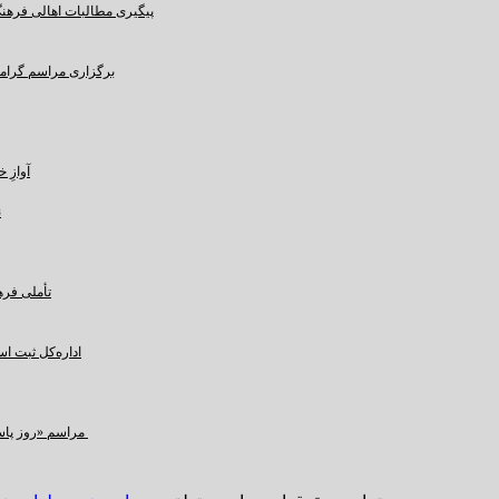
پیگیری مطالبات اهالی فرهنگ،
برگزاری مراسم گرامید
آوازِ خاک و 
ن
تأملی فره
اداره‌کل ثبت ا
مراسم «روز پاسداشت زبان فارسی» و بزرگداشت حکیم ابوالقاسم فردوسی در کرمان برگزار شد