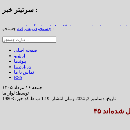
سرتیتر خبر :
استاد محمد نواب‌زاده، چهره ماندگار دیار کریمان، آسمانی شد
جستجو :
جستجوی پیشرفته
از املاک/ ضرورت تجدیدنظر در ضوابط احراز تصرفات مالکانه
رین خانه خشتی جهان / سوگواره ملی چشمه‌سار در رفسنجان
صفحه اصلی
آرشیو
پیوندها
درباره ما
تماس با ما
RSS
جمعه ۱۶ مرداد ۱۴۰۵
توسط: لوار ما
تاریخ: دسامبر 2, 2024 زمان انتشار: 1:19 ب.ظ
کد خبر: 19803
ل شده‌اند