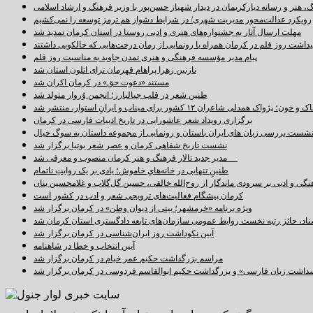
 هنر و رسانه دیارکریمان در دیدار شهباز حسن‌پور با وزیر فرهنگ و ارشاد اسلامی
رویکرد عدالت‌محور مدیریت شهری/ در شرایط دشوار هم ترمز توسعه را نمی‌کشیم
مهلت ارسال آثار به جشنواره‌های هنری و ادبی روستا در استان کرمان تمدید شد
اشت روز قلم در کرمان همراه با رونمایی از رمان درخت‌هایی که خالکوبی داشتند
پیام مدیر مؤسسه فرهنگی و هنری تمدن جاوید به مناسبت روز قلم
نازنین زهرا پراهام قهرمان ترای اتلون استان شد
مستند «دعوت حق» در کرمان اکران شد
طنین شعر در قلب جبالبارز؛ انجمن وُروار متولد شد
خون؛ پژواک همدلی شاعران ۱۲ کشور برای میناب و ایرانِ استوار، منتشر شد
برگزاری رویداد شعر عاشورایی در تاریخ ادبیات فارسی در کرمان
شست بررسی زبان های ایران باستان و رونمایی از مجموعه داستان به سوگ خیال
نشست تاریخ شفاهی کرمان و عصر شعر بوتیا برگزار شد
مدیر جدید تالار فرهنگ و هنر کرمان منصوب و معرفی شد
طنینِ تنهایی در خانه‌هایِ خاموش؛ یادی بر یک روایتِ ناتمام
نگی و ادبی بر سرودی ماندگار از روح‌الله خالقی، حسین گل‌گلاب و غلامحسین بنان
کرمان پیشگام فعالیت‌های ترویجی شعر و ادب در کشور است
ویژه برنامه «خرمشهر؛ بیتی از دیوان وطن» در کرمان برگزار شد
سناد، حائز رتبه نخست روابط عمومی سازمان‌های تابعه دادگستری استان کرمان شد
آیین نکوداشت روز ایران‌شناسی در کرمان برگزار شد
آیین انتخاب و خطا در شاهنامه
مراسم بزرگداشت حکیم عمر خیام در کرمان برگزار شد