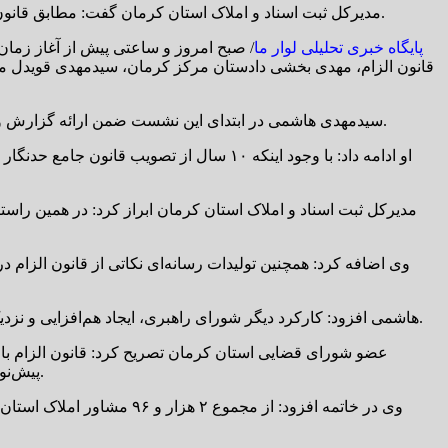
مدیرکل ثبت اسناد و املاک استان کرمان گفت: مطابق قانون الزام، مشاورین املاک مکلفند ضمن اتصال به سامانه کاتب، پیش‌نویس قراردادها را از طریق این سامانه به دفاتر اسناد رسمی ارسال کنند.
پایگاه خبری تحلیلی لوار ما
/ صبح امروز و ساعتی پیش از آغاز زما
قانون الزام، مهدی بخشی دادستان مرکز کرمان، سیدمهدی قویدل م
سیدمهدی هاشمی در ابتدای این نشست ضمن ارائه گزارش و تاکید بر ضرورت تشکیل جلسات شورای راهبری قانون الزام، گفت: قانون الزام نیاز به راهبری دارد تا به سرنوشت سایر قوانین دچار نشود.
او ادامه داد: با وجود اینکه ۱۰ سال از تص
مدیرکل ثبت اسناد و املاک استان کرمان ابراز کرد: در همین راست
وی اضافه کرد: همچنین تولیدات رسانه‌ای نکاتی از قانون الزام د
هاشمی افزود: کارکرد دیگر شورای راهبری، ایجاد هم‌افزایی و نزدیک شدن دیدگاه‌هاست تا در پرتو ایجاد وحدت‌رویه بتوانیم اتمام حدنگاری به عنوان یکی از سیاست‌های مورد تاکید رهبر انقلاب را تحقق بخشیم.
عضو شورای قضایی استان کرمان تصریح کرد: قانون الزام با
پیش‌نویس قرارداد هستند و در نهایت باید پیش‌نویس را جهت تنظیم قرارداد از طریق سامانه ثبت الکترونیک اسناد به دفاتر اسناد رسمی ارسال کنند.