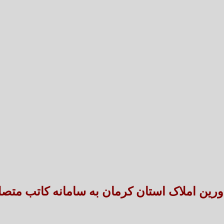
تعارض قوانین؛ مانع پنهان سنددار شدن بخش بزرگی 
طنین شعر عاشورایی در بزرگ‌ت
اورین املاک استان کرمان به سامانه کاتب متص