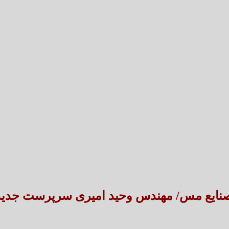
تعارض قوانین؛ مانع پنهان سنددار شدن بخش بزرگی 
طنین شعر عاشورایی در بزرگ‌ت
 صنایع مس/ مهندس وحید امیری سرپرست جدید