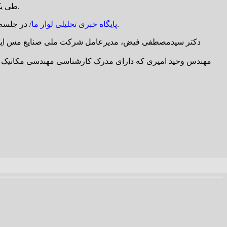
طی یک انتخاب شایسته از طرف مدیرعامل شرکت ملی مس ایران، مهندس وحید امیری به عنوان سرپرست جدید مجتمع مس درآلو منصوب شد.
/ در جلسه شورای معاونین شرکت ملی صنایع مس ایران که عصر شنبه ۲۰ اردیبهشت‌ ماه برگزار شد، سرپرست جدید مجتمع مس دره‌آلو معرفی شد.
پایگاه خبری تحلیلی لوار ما
دکتر سیدمصطفی فیض، مدیرعامل شرکت ملی صنایع مس ایران،
مهندس وحید امیری که دارای مدرک کارشناسی مهندسی مکانیک و