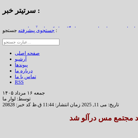
سرتیتر خبر :
استاد محمد نواب‌زاده، چهره ماندگار دیار کریمان، آسمانی شد
جستجو :
جستجوی پیشرفته
از املاک/ ضرورت تجدیدنظر در ضوابط احراز تصرفات مالکانه
رین خانه خشتی جهان / سوگواره ملی چشمه‌سار در رفسنجان
صفحه اصلی
آرشیو
پیوندها
درباره ما
تماس با ما
RSS
جمعه ۱۶ مرداد ۱۴۰۵
توسط: لوار ما
تاریخ: می 11, 2025 زمان انتشار: 11:44 ق.ظ
کد خبر: 20828
 مجتمع مس درآلو شد