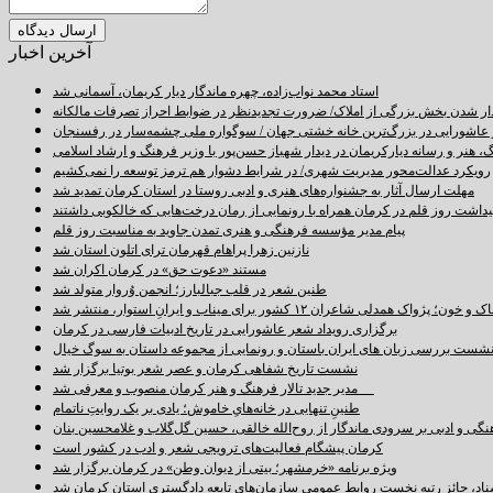
آخرین اخبار
استاد محمد نواب‌زاده، چهره ماندگار دیار کریمان، آسمانی شد
دار شدن بخش بزرگی از املاک/ ضرورت تجدیدنظر در ضوابط احراز تصرفات مالکانه
اشورایی در بزرگ‌ترین خانه خشتی جهان / سوگواره ملی چشمه‌سار در رفسنجان
 هنر و رسانه دیارکریمان در دیدار شهباز حسن‌پور با وزیر فرهنگ و ارشاد اسلامی
رویکرد عدالت‌محور مدیریت شهری/ در شرایط دشوار هم ترمز توسعه را نمی‌کشیم
مهلت ارسال آثار به جشنواره‌های هنری و ادبی روستا در استان کرمان تمدید شد
اشت روز قلم در کرمان همراه با رونمایی از رمان درخت‌هایی که خالکوبی داشتند
پیام مدیر مؤسسه فرهنگی و هنری تمدن جاوید به مناسبت روز قلم
نازنین زهرا پراهام قهرمان ترای اتلون استان شد
مستند «دعوت حق» در کرمان اکران شد
طنین شعر در قلب جبالبارز؛ انجمن وُروار متولد شد
خون؛ پژواک همدلی شاعران ۱۲ کشور برای میناب و ایرانِ استوار، منتشر شد
برگزاری رویداد شعر عاشورایی در تاریخ ادبیات فارسی در کرمان
شست بررسی زبان های ایران باستان و رونمایی از مجموعه داستان به سوگ خیال
نشست تاریخ شفاهی کرمان و عصر شعر بوتیا برگزار شد
مدیر جدید تالار فرهنگ و هنر کرمان منصوب و معرفی شد
طنینِ تنهایی در خانه‌هایِ خاموش؛ یادی بر یک روایتِ ناتمام
نگی و ادبی بر سرودی ماندگار از روح‌الله خالقی، حسین گل‌گلاب و غلامحسین بنان
کرمان پیشگام فعالیت‌های ترویجی شعر و ادب در کشور است
ویژه برنامه «خرمشهر؛ بیتی از دیوان وطن» در کرمان برگزار شد
سناد، حائز رتبه نخست روابط عمومی سازمان‌های تابعه دادگستری استان کرمان شد