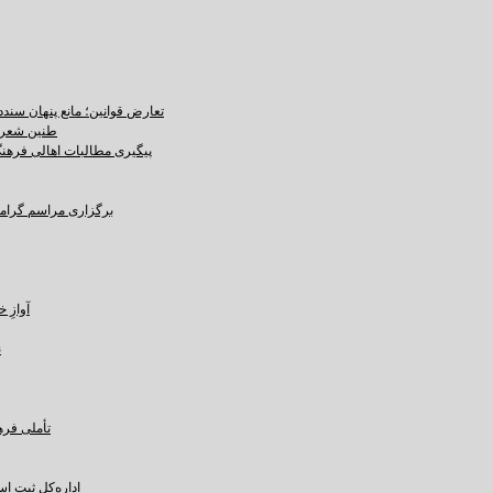
تعارض قوانین؛ مانع پنهان سند
طنین شعر ع
پیگیری مطالبات اهالی فرهنگ،
برگزاری مراسم گرامید
آوازِ خاک و 
ن
تأملی فره
اداره‌کل ثبت ا