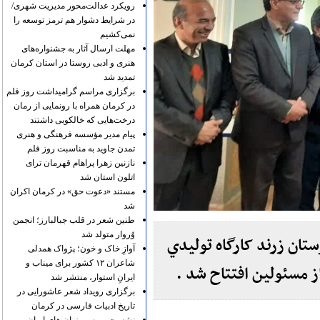
رویکرد عدالت‌محور مدیریت شهری/
در شرایط دشوار هم ترمز توسعه را
نمی‌کشیم
مهلت ارسال آثار به جشنواره‌های
هنری و ادبی روستا در استان کرمان
تمدید شد
برگزاری مراسم گرامیداشت روز قلم
در کرمان همراه با رونمایی از رمان
درخت‌هایی که خالکوبی داشتند
پیام مدیر مؤسسه فرهنگی و هنری
تمدن جاوید به مناسبت روز قلم
نازنین زهرا پراهام قهرمان ترای
اتلون استان شد
مستند «دعوت حق» در کرمان اکران
شد
طنین شعر در قلب جبالبارز؛ انجمن
وُروار متولد شد
تان زرند کارگاه توليدي
آوازِ خاک و خون؛ پژواک همدلی
شاعران ۱۲ کشور برای میناب و
 مسئولین افتتاح شد .
ایرانِ استوار، منتشر شد
برگزاری رویداد شعر عاشورایی در
تاریخ ادبیات فارسی در کرمان