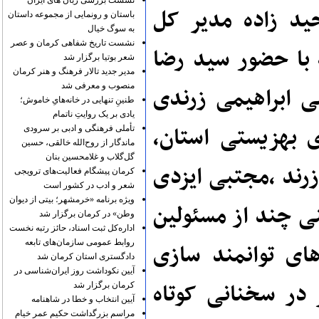
نشست بررسی زبان های ایران
ید زاده مدیر کل
باستان و رونمایی از مجموعه داستان
به سوگ خیال
نشست تاریخ شفاهی کرمان و عصر
 با حضور سید رضا
شعر بوتیا برگزار شد
مدیر جدید تالار فرهنگ و هنر کرمان
منصوب و معرفی شد
ی ابراهیمی زرندی
طنینِ تنهایی در خانه‌هایِ خاموش؛
یادی بر یک روایتِ ناتمام
ی بهزیستی استان،
تأملی فرهنگی و ادبی بر سرودی
ماندگار از روح‌الله خالقی، حسین
گل‌گلاب و غلامحسین بنان
رند ،مجتبی ایزدی
کرمان پیشگام فعالیت‌های ترویجی
شعر و ادب در کشور است
ویژه برنامه «خرمشهر؛ بیتی از دیوان
نی چند از مسئولین
وطن» در کرمان برگزار شد
اداره‌کل ثبت اسناد، حائز رتبه نخست
روابط عمومی سازمان‌های تابعه
های توانمند سازی
دادگستری استان کرمان شد
آیین نکوداشت روز ایران‌شناسی در
در سخنانی کوتاه
کرمان برگزار شد
آیین انتخاب و خطا در شاهنامه
مراسم بزرگداشت حکیم عمر خیام