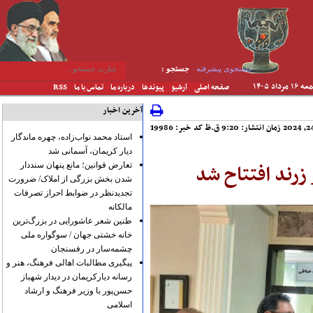
جستجوی پیشرفته
جستجو :
۱۶ مرداد ۱۴۰۵
صفحه اصلی
آرشیو
پیوندها
درباره ما
تماس با ما
RSS
آخرین اخبار
کد خبر: 19986
استاد محمد نواب‌زاده، چهره ماندگار
دیار کریمان، آسمانی شد
زرند افتتاح شد
تعارض قوانین؛ مانع پنهان سنددار
شدن بخش بزرگی از املاک/ ضرورت
تجدیدنظر در ضوابط احراز تصرفات
مالکانه
طنین شعر عاشورایی در بزرگ‌ترین
خانه خشتی جهان / سوگواره ملی
چشمه‌سار در رفسنجان
پیگیری مطالبات اهالی فرهنگ، هنر و
رسانه دیارکریمان در دیدار شهباز
حسن‌پور با وزیر فرهنگ و ارشاد
اسلامی