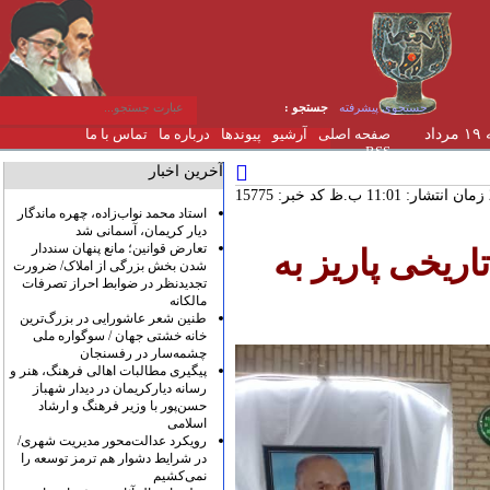
جستجوی پیشرفته
جستجو :
دوشنبه ۱۹ مرداد
صفحه اصلی
آرشیو
پیوندها
درباره ما
تماس با ما
RSS
آخرین اخبار
کد خبر: 15775
استاد محمد نواب‌زاده، چهره ماندگار
دیار کریمان، آسمانی شد
تعارض قوانین؛ مانع پنهان سنددار
ریخی پاریز به
شدن بخش بزرگی از املاک/ ضرورت
تجدیدنظر در ضوابط احراز تصرفات
مالکانه
طنین شعر عاشورایی در بزرگ‌ترین
خانه خشتی جهان / سوگواره ملی
چشمه‌سار در رفسنجان
پیگیری مطالبات اهالی فرهنگ، هنر و
رسانه دیارکریمان در دیدار شهباز
حسن‌پور با وزیر فرهنگ و ارشاد
اسلامی
رویکرد عدالت‌محور مدیریت شهری/
در شرایط دشوار هم ترمز توسعه را
نمی‌کشیم