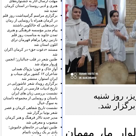
مهلت ارسال آثار به جشنواره‌های
هنری و ادبی روستا در استان کرمان
تمدید شد
برگزاری مراسم گرامیداشت روز قلم
در کرمان همراه با رونمایی از رمان
درخت‌هایی که خالکوبی داشتند
پیام مدیر مؤسسه فرهنگی و هنری
تمدن جاوید به مناسبت روز قلم
نازنین زهرا پراهام قهرمان ترای
اتلون استان شد
مستند «دعوت حق» در کرمان اکران
شد
طنین شعر در قلب جبالبارز؛ انجمن
وُروار متولد شد
آوازِ خاک و خون؛ پژواک همدلی
شاعران ۱۲ کشور برای میناب و
ایرانِ استوار، منتشر شد
برگزاری رویداد شعر عاشورایی در
تاریخ ادبیات فارسی در کرمان
نشست بررسی زبان های ایران
ز، روز شنبه
باستان و رونمایی از مجموعه داستان
به سوگ خیال
نشست تاریخ شفاهی کرمان و عصر
شعر بوتیا برگزار شد
مدیر جدید تالار فرهنگ و هنر کرمان
منصوب و معرفی شد
طنینِ تنهایی در خانه‌هایِ خاموش؛
وار ما، مهمان
یادی بر یک روایتِ ناتمام