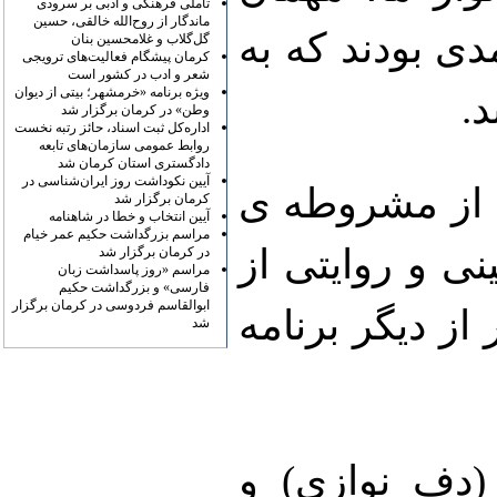
تأملی فرهنگی و ادبی بر سرودی
ماندگار از روح‌الله خالقی، حسین
ی بودند که به
گل‌گلاب و غلامحسین بنان
کرمان پیشگام فعالیت‌های ترویجی
شعر و ادب در کشور است
ویژه برنامه «خرمشهر؛ بیتی از دیوان
.
وطن» در کرمان برگزار شد
اداره‌کل ثبت اسناد، حائز رتبه نخست
روابط عمومی سازمان‌های تابعه
دادگستری استان کرمان شد
آیین نکوداشت روز ایران‌شناسی در
 از مشروطه ی
کرمان برگزار شد
آیین انتخاب و خطا در شاهنامه
مراسم بزرگداشت حکیم عمر خیام
ی و روایتی از
در کرمان برگزار شد
مراسم «روز پاسداشت زبان
فارسی» و بزرگداشت حکیم
ابوالقاسم فردوسی در کرمان برگزار
از دیگر برنامه
شد
دف نوازی) و