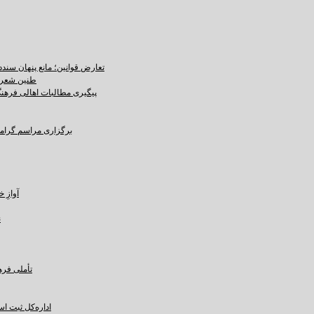
تعارض قوانین؛ مانع پنهان سند
طنین شعر ع
پیگیری مطالبات اهالی فرهنگ،
برگزاری مراسم گرامید
آوازِ خاک و 
ن
تأملی فره
اداره‌کل ثبت ا