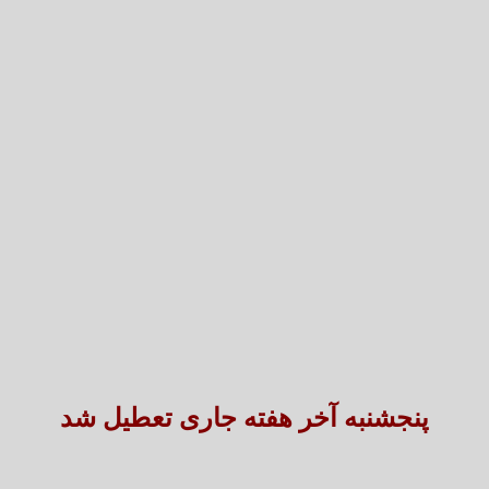
تعارض قوانین؛ مانع پنهان سنددار شدن بخش بزرگی 
طنین شعر عاشورایی در بزرگ‌ت
پنجشنبه آخر هفته جاری تعطیل شد