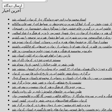
آخرین اخبار
استاد محمد نواب‌زاده، چهره ماندگار دیار کریمان، آسمانی شد
دار شدن بخش بزرگی از املاک/ ضرورت تجدیدنظر در ضوابط احراز تصرفات مالکانه
اشورایی در بزرگ‌ترین خانه خشتی جهان / سوگواره ملی چشمه‌سار در رفسنجان
 هنر و رسانه دیارکریمان در دیدار شهباز حسن‌پور با وزیر فرهنگ و ارشاد اسلامی
رویکرد عدالت‌محور مدیریت شهری/ در شرایط دشوار هم ترمز توسعه را نمی‌کشیم
مهلت ارسال آثار به جشنواره‌های هنری و ادبی روستا در استان کرمان تمدید شد
اشت روز قلم در کرمان همراه با رونمایی از رمان درخت‌هایی که خالکوبی داشتند
پیام مدیر مؤسسه فرهنگی و هنری تمدن جاوید به مناسبت روز قلم
نازنین زهرا پراهام قهرمان ترای اتلون استان شد
مستند «دعوت حق» در کرمان اکران شد
طنین شعر در قلب جبالبارز؛ انجمن وُروار متولد شد
خون؛ پژواک همدلی شاعران ۱۲ کشور برای میناب و ایرانِ استوار، منتشر شد
برگزاری رویداد شعر عاشورایی در تاریخ ادبیات فارسی در کرمان
شست بررسی زبان های ایران باستان و رونمایی از مجموعه داستان به سوگ خیال
نشست تاریخ شفاهی کرمان و عصر شعر بوتیا برگزار شد
مدیر جدید تالار فرهنگ و هنر کرمان منصوب و معرفی شد
طنینِ تنهایی در خانه‌هایِ خاموش؛ یادی بر یک روایتِ ناتمام
نگی و ادبی بر سرودی ماندگار از روح‌الله خالقی، حسین گل‌گلاب و غلامحسین بنان
کرمان پیشگام فعالیت‌های ترویجی شعر و ادب در کشور است
ویژه برنامه «خرمشهر؛ بیتی از دیوان وطن» در کرمان برگزار شد
سناد، حائز رتبه نخست روابط عمومی سازمان‌های تابعه دادگستری استان کرمان شد