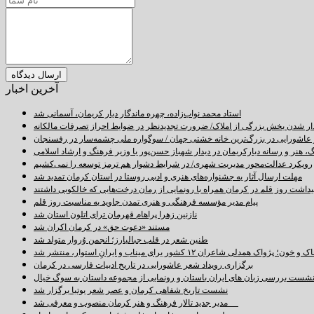
آخرین اخبار
استاد محمد نواب‌زاده، چهره ماندگار دیار کریمان، آسمانی شد
دار شدن بخش بزرگی از املاک/ ضرورت تجدیدنظر در ضوابط احراز تصرفات مالکانه
اشورایی در بزرگ‌ترین خانه خشتی جهان / سوگواره ملی چشمه‌سار در رفسنجان
 هنر و رسانه دیارکریمان در دیدار شهباز حسن‌پور با وزیر فرهنگ و ارشاد اسلامی
رویکرد عدالت‌محور مدیریت شهری/ در شرایط دشوار هم ترمز توسعه را نمی‌کشیم
مهلت ارسال آثار به جشنواره‌های هنری و ادبی روستا در استان کرمان تمدید شد
اشت روز قلم در کرمان همراه با رونمایی از رمان درخت‌هایی که خالکوبی داشتند
پیام مدیر مؤسسه فرهنگی و هنری تمدن جاوید به مناسبت روز قلم
نازنین زهرا پراهام قهرمان ترای اتلون استان شد
مستند «دعوت حق» در کرمان اکران شد
طنین شعر در قلب جبالبارز؛ انجمن وُروار متولد شد
خون؛ پژواک همدلی شاعران ۱۲ کشور برای میناب و ایرانِ استوار، منتشر شد
برگزاری رویداد شعر عاشورایی در تاریخ ادبیات فارسی در کرمان
شست بررسی زبان های ایران باستان و رونمایی از مجموعه داستان به سوگ خیال
نشست تاریخ شفاهی کرمان و عصر شعر بوتیا برگزار شد
مدیر جدید تالار فرهنگ و هنر کرمان منصوب و معرفی شد