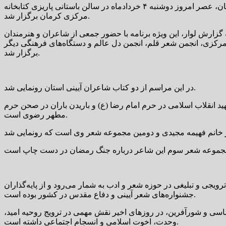
ویژه برنامه «خرمشهر؛ بیتی از دیوان وطن» به مناسبت سالروز آزادسازی خرمشهر، همراه با رونمایی از ۲ کتاب شاعران استان کرمان، عصر امروز دوشنبه ۴ خردادماه در سالن باستانی پاریزی کتابخانه
مرکزی کرمان برگزار شد.
 گزارش لوار، این ویژه برنامه با حضور جمعی از شاعران و هنرمندان
 مرکزی، انجمن شعر قلم، انجمن دل عالم و دستگاه‌های فرهنگی دیگر
برگزار شد.
در این مراسم از دو کتاب شاعران آیینی استان رونمایی شد.
س و شهدایی، خانم زینت کریمی نیا با عنوان «همراه با باران» که نام آن برگرفته از سخنرانی نوروز ۹۲ رهبر شهید انقلاب اسلامی در حرم امام رضا (ع) و باریدن باران در صحن حرم
مطهر رضوی است.
یجی و تبلیغی در حوزه شعر و ادب به شمار می‌رود و از پایه‌گذاران
جشنواره‌های شعر آیینی و دفاع مقدس در کشور بوده است.
ماسی و شورآفرین، در روزهای اخیر نقش مهمی در ترویج روحیه امید،
وحدت، اخوت اسلامی و انسجام اجتماعی داشته است.