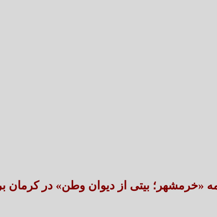
تعارض قوانین؛ مانع پنهان سنددار شدن بخش بزرگی 
طنین شعر عاشورایی در بزرگ‌ت
مه «خرمشهر؛ بیتی از دیوان وطن» در کرمان ب