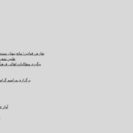
تعارض قوانین؛ مانع پنهان سند
طنین شعر ع
پیگیری مطالبات اهالی فرهنگ،
برگزاری مراسم گرامید
آوازِ خاک و 
ن