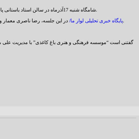
شامگاه شنبه 17آذرماه در سالن استاد باستانی پاریزی کتابخانه مرکزی شهر کرمان، در هفتمین رویداد راهرو "موسسه فرهنگی و هنری باغ کاغذی"، هنر و ماهیت تجربه مخاطب بررسی شد.
در این جلسه، رضا ناصری معمار و مدرس دانشگاه، بابک دقیقی کارگردان و منتقد تئاتر، محسن مجیدی منتقد و مدرس سینما به وضعیت هنر و ماهیت تجربه مخاطب پرداختند.
پایگاه خبری تحلیلی لوار ما/
گفتنی است “موسسه فرهنگی و هنری باغ کاغذی” با مدیریت علی مل