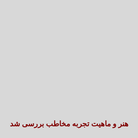
تعارض قوانین؛ مانع پنهان سنددار شدن بخش بزرگی 
طنین شعر عاشورایی در بزرگ‌ت
هنر و ماهیت تجربه مخاطب بررسی شد