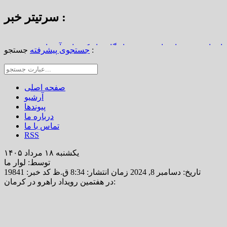
سرتیتر خبر :
استاد محمد نواب‌زاده، چهره ماندگار دیار کریمان، آسمانی شد
جستجو :
جستجوی پیشرفته
از املاک/ ضرورت تجدیدنظر در ضوابط احراز تصرفات مالکانه
رین خانه خشتی جهان / سوگواره ملی چشمه‌سار در رفسنجان
صفحه اصلی
آرشیو
پیوندها
درباره ما
تماس با ما
RSS
یکشنبه ۱۸ مرداد ۱۴۰۵
توسط: لوار ما
تاریخ: دسامبر 8, 2024 زمان انتشار: 8:34 ق.ظ
کد خبر: 19841
در هفتمین رویداد راهرو در کرمان: