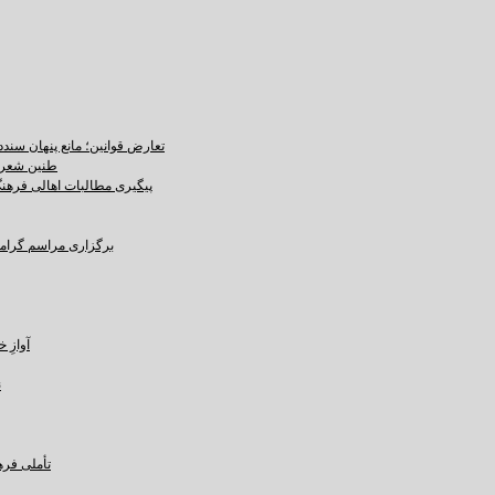
تعارض قوانین؛ مانع پنهان سند
طنین شعر ع
پیگیری مطالبات اهالی فرهنگ،
برگزاری مراسم گرامید
آوازِ خاک و 
ن
تأملی فره