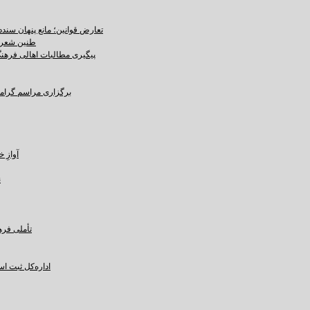
تعارض قوانین؛ مانع پنهان سند
طنین شعر ع
پیگیری مطالبات اهالی فرهنگ،
برگزاری مراسم گرامید
آوازِ خاک و 
ن
تأملی فره
اداره‌کل ثبت ا