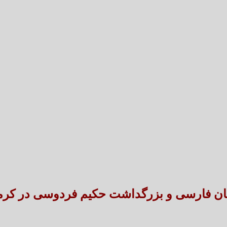
تعارض قوانین؛ مانع پنهان سنددار شدن بخش بزرگی 
طنین شعر عاشورایی در بزرگ‌ت
ن فارسی و بزرگداشت حکیم فردوسی در کرمان