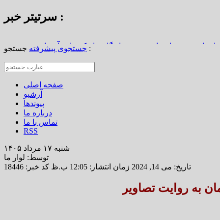
سرتیتر خبر :
استاد محمد نواب‌زاده، چهره ماندگار دیار کریمان، آسمانی شد
جستجو :
جستجوی پیشرفته
از املاک/ ضرورت تجدیدنظر در ضوابط احراز تصرفات مالکانه
رین خانه خشتی جهان / سوگواره ملی چشمه‌سار در رفسنجان
صفحه اصلی
آرشیو
پیوندها
درباره ما
تماس با ما
RSS
شنبه ۱۷ مرداد ۱۴۰۵
توسط: لوار ما
تاریخ: می 14, 2024 زمان انتشار: 12:05 ب.ظ
کد خبر: 18446
 به روایت تصاویر