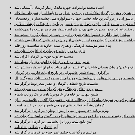
استاد محمد نواب‌زاده، چهره ماندگار دیار کریمان، آسمانی شد
دار شدن بخش بزرگی از املاک/ ضرورت تجدیدنظر در ضوابط احراز تصرفات مالکانه
اشورایی در بزرگ‌ترین خانه خشتی جهان / سوگواره ملی چشمه‌سار در رفسنجان
 هنر و رسانه دیارکریمان در دیدار شهباز حسن‌پور با وزیر فرهنگ و ارشاد اسلامی
رویکرد عدالت‌محور مدیریت شهری/ در شرایط دشوار هم ترمز توسعه را نمی‌کشیم
مهلت ارسال آثار به جشنواره‌های هنری و ادبی روستا در استان کرمان تمدید شد
اشت روز قلم در کرمان همراه با رونمایی از رمان درخت‌هایی که خالکوبی داشتند
پیام مدیر مؤسسه فرهنگی و هنری تمدن جاوید به مناسبت روز قلم
نازنین زهرا پراهام قهرمان ترای اتلون استان شد
مستند «دعوت حق» در کرمان اکران شد
طنین شعر در قلب جبالبارز؛ انجمن وُروار متولد شد
خون؛ پژواک همدلی شاعران ۱۲ کشور برای میناب و ایرانِ استوار، منتشر شد
برگزاری رویداد شعر عاشورایی در تاریخ ادبیات فارسی در کرمان
شست بررسی زبان های ایران باستان و رونمایی از مجموعه داستان به سوگ خیال
نشست تاریخ شفاهی کرمان و عصر شعر بوتیا برگزار شد
مدیر جدید تالار فرهنگ و هنر کرمان منصوب و معرفی شد
طنینِ تنهایی در خانه‌هایِ خاموش؛ یادی بر یک روایتِ ناتمام
نگی و ادبی بر سرودی ماندگار از روح‌الله خالقی، حسین گل‌گلاب و غلامحسین بنان
کرمان پیشگام فعالیت‌های ترویجی شعر و ادب در کشور است
ویژه برنامه «خرمشهر؛ بیتی از دیوان وطن» در کرمان برگزار شد
سناد، حائز رتبه نخست روابط عمومی سازمان‌های تابعه دادگستری استان کرمان شد
آیین نکوداشت روز ایران‌شناسی در کرمان برگزار شد
آیین انتخاب و خطا در شاهنامه
مراسم بزرگداشت حکیم عمر خیام در کرمان برگزار شد