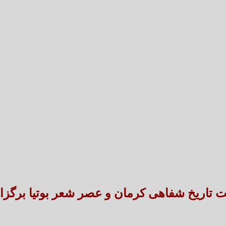
تعارض قوانین؛ مانع پنهان سنددار شدن بخش بزرگی 
طنین شعر عاشورایی در بزرگ‌ت
تاریخ شفاهی کرمان و عصر شعر بوتیا برگزا