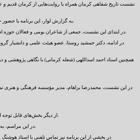
نشست تاریخ شفاهی کرمان همراه با روایت‌هایی از کرمان قدیم و ع
به گزارش لوار، این برنامه با حضور جمعی از اهالی فرهنگ، ادب، پژوهشگران و علاقه‌مندان به تاریخ و هویت بومی کرمان برگزار شد و با استقبال قابل توجه مخاطبان همراه بود.
در ابتدای این نشست، جمعی از شاعران بومی و فعالان حوزه ادبیات به قرائت اشعار خود در وصف استان کرمان، فرهنگ غنی و هویت تاریخی این دیار پرداختند که فضایی صمیمی و هنری به برنامه بخشید.
در ادامه، دکتر جمشید روستا، عضو هیئت علمی و دانشیار گروه 
همچنین استاد احمد اسداللهی (شعله کرمانی) با نگاهی پژوهشی و د
در این نشست، محمدرضا براهام، مدیر مؤسسه فرهنگی و هنری تمدن
از دیگر بخش‌های قابل توجه این نشست، برگزاری آیین شگفتانه تولد برای محمدعلی عرب‌نژاد، شاعر، نویسنده و مجری برنامه بود که با استقبال گرم حاضران همراه شد.
در این مراسم، به پاس سال‌ها تلاش و فعالیت مستمر وی در عرصه فرهنگ و هنر، از طرف موسسه فرهنگی و هنری تمدن جاوید لوح تقدیر به ایشان اهدا شد.
در بخشی از این برنامه نیز تماس تلفنی با استاد هوشنگ