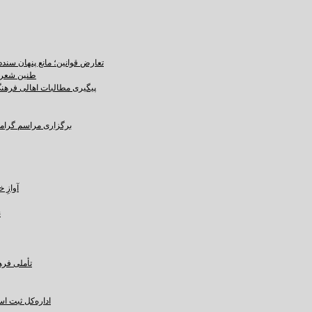
تعارض قوانین؛ مانع پنهان سند
طنین شعر ع
پیگیری مطالبات اهالی فرهنگ،
برگزاری مراسم گرامید
آوازِ خاک و 
ن
تأملی فره
اداره‌کل ثبت ا