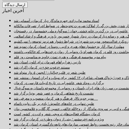
آخرین اخبار
استاد محمد نواب‌زاده، چهره ماندگار دیار کریمان، آسمانی شد
دار شدن بخش بزرگی از املاک/ ضرورت تجدیدنظر در ضوابط احراز تصرفات مالکانه
اشورایی در بزرگ‌ترین خانه خشتی جهان / سوگواره ملی چشمه‌سار در رفسنجان
 هنر و رسانه دیارکریمان در دیدار شهباز حسن‌پور با وزیر فرهنگ و ارشاد اسلامی
رویکرد عدالت‌محور مدیریت شهری/ در شرایط دشوار هم ترمز توسعه را نمی‌کشیم
مهلت ارسال آثار به جشنواره‌های هنری و ادبی روستا در استان کرمان تمدید شد
اشت روز قلم در کرمان همراه با رونمایی از رمان درخت‌هایی که خالکوبی داشتند
پیام مدیر مؤسسه فرهنگی و هنری تمدن جاوید به مناسبت روز قلم
نازنین زهرا پراهام قهرمان ترای اتلون استان شد
مستند «دعوت حق» در کرمان اکران شد
طنین شعر در قلب جبالبارز؛ انجمن وُروار متولد شد
خون؛ پژواک همدلی شاعران ۱۲ کشور برای میناب و ایرانِ استوار، منتشر شد
برگزاری رویداد شعر عاشورایی در تاریخ ادبیات فارسی در کرمان
شست بررسی زبان های ایران باستان و رونمایی از مجموعه داستان به سوگ خیال
نشست تاریخ شفاهی کرمان و عصر شعر بوتیا برگزار شد
مدیر جدید تالار فرهنگ و هنر کرمان منصوب و معرفی شد
طنینِ تنهایی در خانه‌هایِ خاموش؛ یادی بر یک روایتِ ناتمام
نگی و ادبی بر سرودی ماندگار از روح‌الله خالقی، حسین گل‌گلاب و غلامحسین بنان
کرمان پیشگام فعالیت‌های ترویجی شعر و ادب در کشور است
ویژه برنامه «خرمشهر؛ بیتی از دیوان وطن» در کرمان برگزار شد
سناد، حائز رتبه نخست روابط عمومی سازمان‌های تابعه دادگستری استان کرمان شد