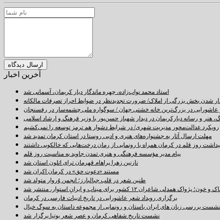
آخرین اخبار
استاد محمد نواب‌زاده، چهره ماندگار دیار کریمان، آسمانی شد
دار شدن بخش بزرگی از املاک/ ضرورت تجدیدنظر در ضوابط احراز تصرفات مالکانه
اشورایی در بزرگ‌ترین خانه خشتی جهان / سوگواره ملی چشمه‌سار در رفسنجان
 هنر و رسانه دیارکریمان در دیدار شهباز حسن‌پور با وزیر فرهنگ و ارشاد اسلامی
رویکرد عدالت‌محور مدیریت شهری/ در شرایط دشوار هم ترمز توسعه را نمی‌کشیم
مهلت ارسال آثار به جشنواره‌های هنری و ادبی روستا در استان کرمان تمدید شد
اشت روز قلم در کرمان همراه با رونمایی از رمان درخت‌هایی که خالکوبی داشتند
پیام مدیر مؤسسه فرهنگی و هنری تمدن جاوید به مناسبت روز قلم
نازنین زهرا پراهام قهرمان ترای اتلون استان شد
مستند «دعوت حق» در کرمان اکران شد
طنین شعر در قلب جبالبارز؛ انجمن وُروار متولد شد
خون؛ پژواک همدلی شاعران ۱۲ کشور برای میناب و ایرانِ استوار، منتشر شد
برگزاری رویداد شعر عاشورایی در تاریخ ادبیات فارسی در کرمان
شست بررسی زبان های ایران باستان و رونمایی از مجموعه داستان به سوگ خیال
نشست تاریخ شفاهی کرمان و عصر شعر بوتیا برگزار شد