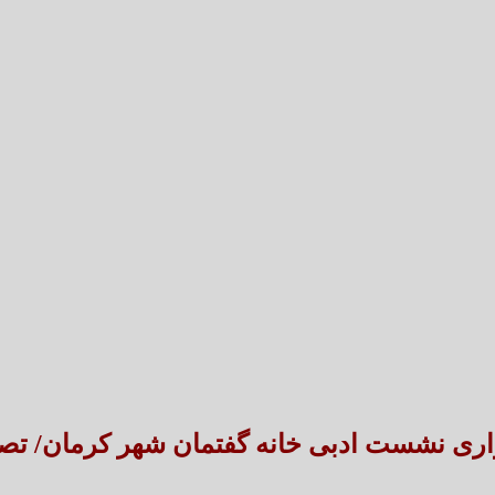
تعارض قوانین؛ مانع پنهان سنددار شدن بخش بزرگی 
طنین شعر عاشورایی در بزرگ‌ت
اری نشست ادبی خانه گفتمان شهر کرمان/ تصا