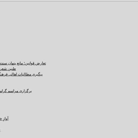
تعارض قوانین؛ مانع پنهان سند
طنین شعر ع
پیگیری مطالبات اهالی فرهنگ،
برگزاری مراسم گرامید
آوازِ خاک و 
ن