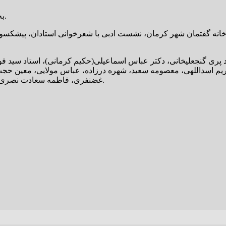
به مناسبت روز قلم، نشست ادبی خانه گفتمان شهر کرمان برگزار شد.
 خانه گفتمان شهر کرمان، نشست ادبی با شعرخوانی استادان، پیشکسوت
د پری گنجعلیخانی، دکتر عباس اسماعیلی(حکیم کرمانی)، استاد سید فو
مریم اسداللهی، معصومه سعید، شهره درزاده، عباس مولایی، معین ح
غضنفری، فاطمه سعادت نصری، محمدرضا براهام، اکرم توکلی و نجمه خواجه به شعرخوانی پرداختند.