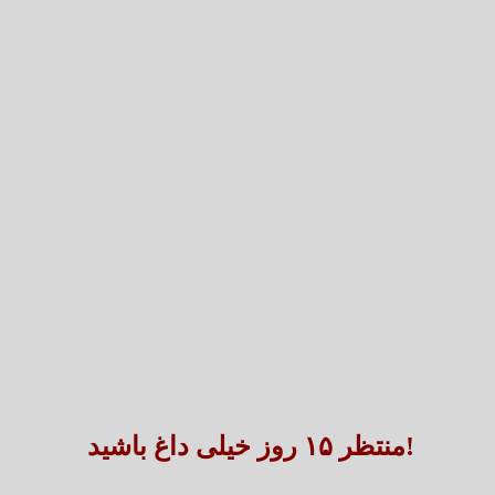
تعارض قوانین؛ مانع پنهان سنددار شدن بخش بزرگی 
طنین شعر عاشورایی در بزرگ‌ت
منتظر ۱۵ روز خیلی داغ باشید!