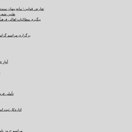
تعارض قوانین؛ مانع پنهان سند
طنین شعر ع
پیگیری مطالبات اهالی فرهنگ،
برگزاری مراسم گرامید
آوازِ خاک و 
ن
تأملی فره
اداره‌کل ثبت ا
مراسم «روز پاسداشت زبان فارسی» و بزرگداشت حکیم ابوالقاسم فردوسی در کرمان برگزار شد