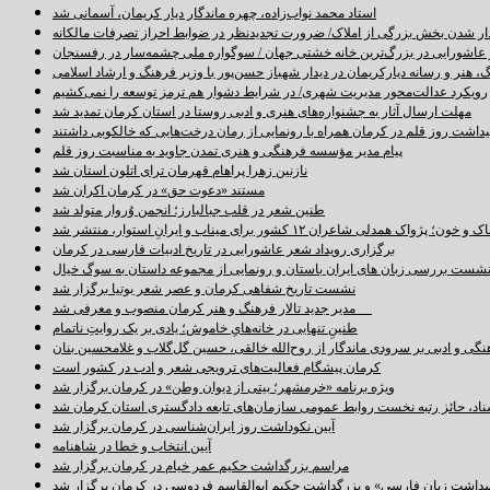
استاد محمد نواب‌زاده، چهره ماندگار دیار کریمان، آسمانی شد
دار شدن بخش بزرگی از املاک/ ضرورت تجدیدنظر در ضوابط احراز تصرفات مالکانه
اشورایی در بزرگ‌ترین خانه خشتی جهان / سوگواره ملی چشمه‌سار در رفسنجان
 هنر و رسانه دیارکریمان در دیدار شهباز حسن‌پور با وزیر فرهنگ و ارشاد اسلامی
رویکرد عدالت‌محور مدیریت شهری/ در شرایط دشوار هم ترمز توسعه را نمی‌کشیم
مهلت ارسال آثار به جشنواره‌های هنری و ادبی روستا در استان کرمان تمدید شد
اشت روز قلم در کرمان همراه با رونمایی از رمان درخت‌هایی که خالکوبی داشتند
پیام مدیر مؤسسه فرهنگی و هنری تمدن جاوید به مناسبت روز قلم
نازنین زهرا پراهام قهرمان ترای اتلون استان شد
مستند «دعوت حق» در کرمان اکران شد
طنین شعر در قلب جبالبارز؛ انجمن وُروار متولد شد
خون؛ پژواک همدلی شاعران ۱۲ کشور برای میناب و ایرانِ استوار، منتشر شد
برگزاری رویداد شعر عاشورایی در تاریخ ادبیات فارسی در کرمان
شست بررسی زبان های ایران باستان و رونمایی از مجموعه داستان به سوگ خیال
نشست تاریخ شفاهی کرمان و عصر شعر بوتیا برگزار شد
مدیر جدید تالار فرهنگ و هنر کرمان منصوب و معرفی شد
طنینِ تنهایی در خانه‌هایِ خاموش؛ یادی بر یک روایتِ ناتمام
نگی و ادبی بر سرودی ماندگار از روح‌الله خالقی، حسین گل‌گلاب و غلامحسین بنان
کرمان پیشگام فعالیت‌های ترویجی شعر و ادب در کشور است
ویژه برنامه «خرمشهر؛ بیتی از دیوان وطن» در کرمان برگزار شد
سناد، حائز رتبه نخست روابط عمومی سازمان‌های تابعه دادگستری استان کرمان شد
آیین نکوداشت روز ایران‌شناسی در کرمان برگزار شد
آیین انتخاب و خطا در شاهنامه
مراسم بزرگداشت حکیم عمر خیام در کرمان برگزار شد