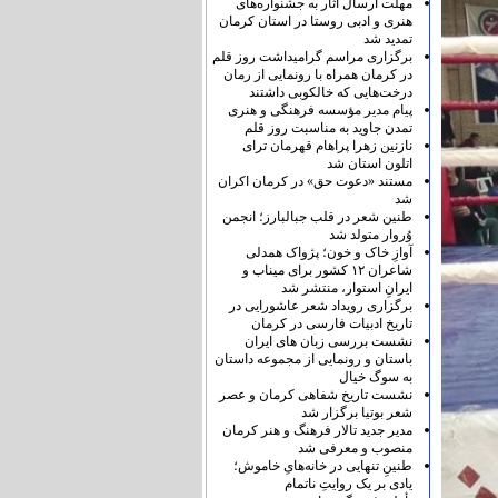
مهلت ارسال آثار به جشنواره‌های
هنری و ادبی روستا در استان کرمان
تمدید شد
برگزاری مراسم گرامیداشت روز قلم
در کرمان همراه با رونمایی از رمان
درخت‌هایی که خالکوبی داشتند
پیام مدیر مؤسسه فرهنگی و هنری
تمدن جاوید به مناسبت روز قلم
نازنین زهرا پراهام قهرمان ترای
اتلون استان شد
مستند «دعوت حق» در کرمان اکران
شد
طنین شعر در قلب جبالبارز؛ انجمن
وُروار متولد شد
آوازِ خاک و خون؛ پژواک همدلی
شاعران ۱۲ کشور برای میناب و
ایرانِ استوار، منتشر شد
برگزاری رویداد شعر عاشورایی در
تاریخ ادبیات فارسی در کرمان
نشست بررسی زبان های ایران
باستان و رونمایی از مجموعه داستان
به سوگ خیال
نشست تاریخ شفاهی کرمان و عصر
شعر بوتیا برگزار شد
مدیر جدید تالار فرهنگ و هنر کرمان
منصوب و معرفی شد
طنینِ تنهایی در خانه‌هایِ خاموش؛
یادی بر یک روایتِ ناتمام