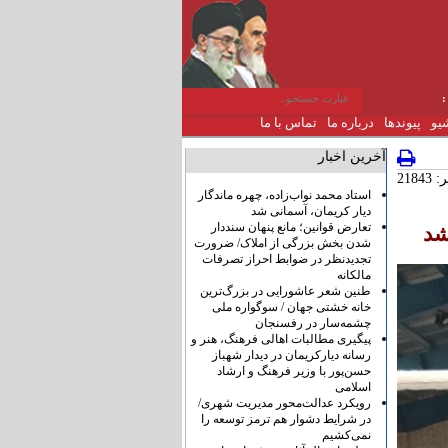
یو
پیوندها
درباره ما
تماس با ما
آخرین اخبار
2184
استاد محمد نواب‌زاده، چهره ماندگار
دیار کریمان، آسمانی شد
تعارض قوانین؛ مانع پنهان سنددار
شد
شدن بخش بزرگی از املاک/ ضرورت
تجدیدنظر در ضوابط احراز تصرفات
مالکانه
طنین شعر عاشورایی در بزرگ‌ترین
خانه خشتی جهان / سوگواره ملی
چشمه‌سار در رفسنجان
پیگیری مطالبات اهالی فرهنگ، هنر و
رسانه دیارکریمان در دیدار شهباز
حسن‌پور با وزیر فرهنگ و ارشاد
اسلامی
رویکرد عدالت‌محور مدیریت شهری/
در شرایط دشوار هم ترمز توسعه را
نمی‌کشیم