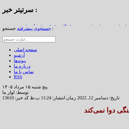
سرتیتر خبر :
استاد محمد نواب‌زاده، چهره ماندگار دیار کریمان، آسمانی شد
جستجو :
جستجوی پیشرفته
از املاک/ ضرورت تجدیدنظر در ضوابط احراز تصرفات مالکانه
رین خانه خشتی جهان / سوگواره ملی چشمه‌سار در رفسنجان
صفحه اصلی
آرشیو
پیوندها
درباره ما
تماس با ما
RSS
پنج شنبه ۱۵ مرداد ۱۴۰۵
توسط: لوار ما
تاریخ: دسامبر 12, 2022 زمان انتشار: 11:24 ب.ظ
کد خبر: 13610