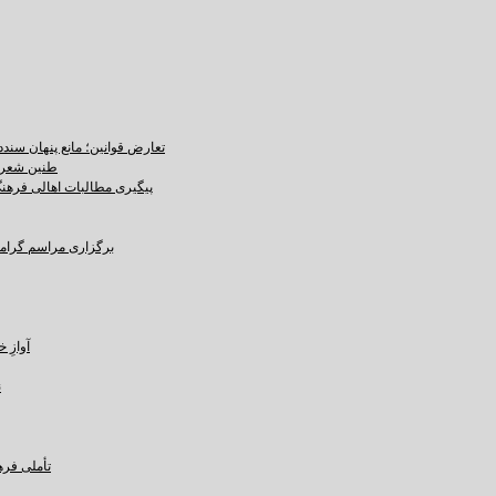
تعارض قوانین؛ مانع پنهان سند
طنین شعر ع
پیگیری مطالبات اهالی فرهنگ،
برگزاری مراسم گرامید
آوازِ خاک و 
ن
تأملی فره