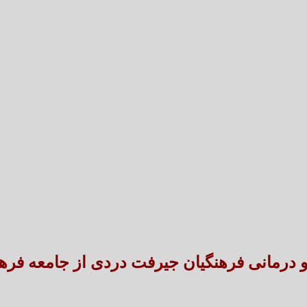
تعارض قوانین؛ مانع پنهان سنددار شدن بخش بزرگی 
طنین شعر عاشورایی در بزرگ‌ت