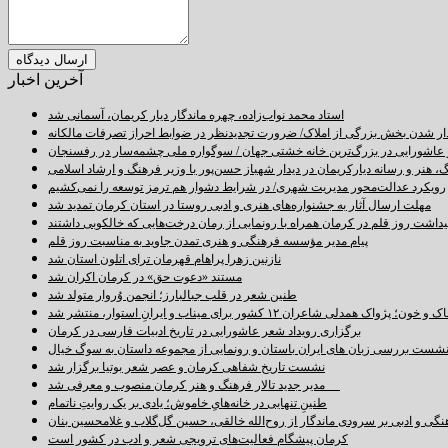
آخرین اخبار
استاد محمد نواب‌زاده، چهره ماندگار دیار کریمان، آسمانی شد
دار شدن بخش بزرگی از املاک/ ضرورت تجدیدنظر در ضوابط احراز تصرفات مالکانه
اشورایی در بزرگ‌ترین خانه خشتی جهان / سوگواره ملی چشمه‌سار در رفسنجان
 هنر و رسانه دیارکریمان در دیدار شهباز حسن‌پور با وزیر فرهنگ و ارشاد اسلامی
رویکرد عدالت‌محور مدیریت شهری/ در شرایط دشوار هم ترمز توسعه را نمی‌کشیم
مهلت ارسال آثار به جشنواره‌های هنری و ادبی روستا در استان کرمان تمدید شد
اشت روز قلم در کرمان همراه با رونمایی از رمان درخت‌هایی که خالکوبی داشتند
پیام مدیر مؤسسه فرهنگی و هنری تمدن جاوید به مناسبت روز قلم
نازنین زهرا پراهام قهرمان ترای اتلون استان شد
مستند «دعوت حق» در کرمان اکران شد
طنین شعر در قلب جبالبارز؛ انجمن وُروار متولد شد
خون؛ پژواک همدلی شاعران ۱۲ کشور برای میناب و ایرانِ استوار، منتشر شد
برگزاری رویداد شعر عاشورایی در تاریخ ادبیات فارسی در کرمان
شست بررسی زبان های ایران باستان و رونمایی از مجموعه داستان به سوگ خیال
نشست تاریخ شفاهی کرمان و عصر شعر بوتیا برگزار شد
مدیر جدید تالار فرهنگ و هنر کرمان منصوب و معرفی شد
طنینِ تنهایی در خانه‌هایِ خاموش؛ یادی بر یک روایتِ ناتمام
نگی و ادبی بر سرودی ماندگار از روح‌الله خالقی، حسین گل‌گلاب و غلامحسین بنان
کرمان پیشگام فعالیت‌های ترویجی شعر و ادب در کشور است