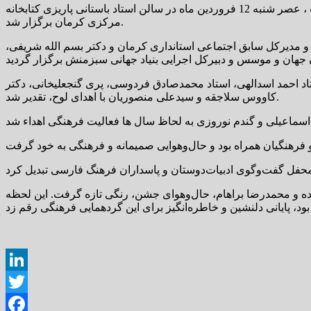
به همت موسسه فرهنگی و هنری تمدن جاوید و با همکاری کتابخانه مرکزی کرمان، مراسم گرامیداشت روز معلم و عصر شعر اردیبهشت ، عصر شنبه 12 فروردین ماه در سالن استاد باستانی پاریزی کتابخانه
مرکزی کرمان برگزار شد.
 مدیرکل سابق اجتماعی استانداری کرمان و دکتر بسم الله شریفی،
د احمد اسدالهی، استاد محمدصادق فردوسی، پری گنجعلیخانی، دکتر
کاووس سلاجقه و سیدعلی منصوریان با اهدای لوح، تقدیر شد.
ده و محمدرضا براهام، حال‌وهوای جشن، رنگی تازه گرفت. این لحظه
LinkedIn
Twitter