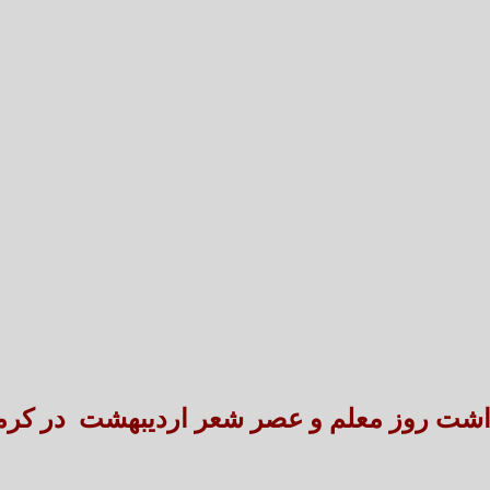
تعارض قوانین؛ مانع پنهان سنددار شدن بخش بزرگی 
طنین شعر عاشورایی در بزرگ‌ت
اشت روز معلم و عصر شعر اردیبهشت در کرما