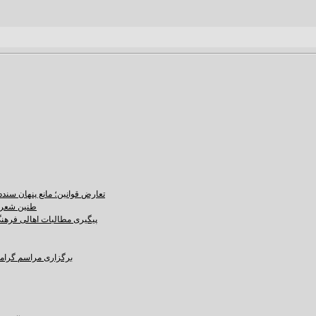
تعارض قوانین؛ مانع پنهان سند
طنین شعر ع
پیگیری مطالبات اهالی فرهنگ،
برگزاری مراسم گرامید