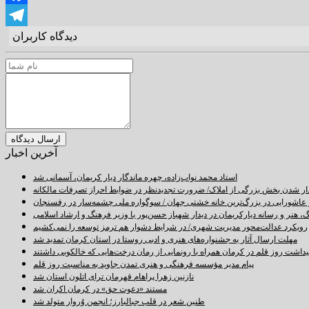
Facebook
دیدگاه کاربران
Telegram
آخرین اخبار
استاد محمد نواب‌زاده، چهره ماندگار دیار کریمان، آسمانی شد
دار شدن بخش بزرگی از املاک/ ضرورت تجدیدنظر در ضوابط احراز تصرفات مالکانه
اشورایی در بزرگ‌ترین خانه خشتی جهان / سوگواره ملی چشمه‌سار در رفسنجان
 هنر و رسانه دیارکریمان در دیدار شهباز حسن‌پور با وزیر فرهنگ و ارشاد اسلامی
رویکرد عدالت‌محور مدیریت شهری/ در شرایط دشوار هم ترمز توسعه را نمی‌کشیم
مهلت ارسال آثار به جشنواره‌های هنری و ادبی روستا در استان کرمان تمدید شد
اشت روز قلم در کرمان همراه با رونمایی از رمان درخت‌هایی که خالکوبی داشتند
پیام مدیر مؤسسه فرهنگی و هنری تمدن جاوید به مناسبت روز قلم
نازنین زهرا پراهام قهرمان ترای اتلون استان شد
مستند «دعوت حق» در کرمان اکران شد
طنین شعر در قلب جبالبارز؛ انجمن وُروار متولد شد