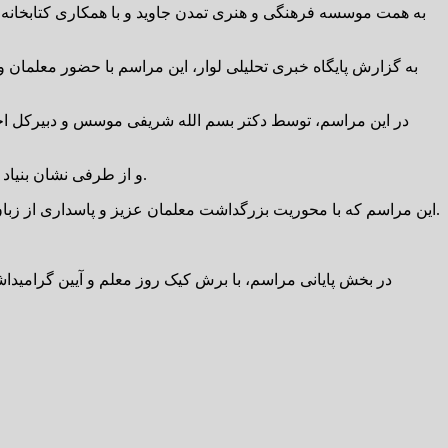
به گزارش پایگاه خبری تحلیلی لوار، این مراسم با حضور معلما
در این مراسم، توسط دکتر بسم الله شریفی موسس و دبیرکل اجر
و از طرفی نشان بنیاد جهانی سبزمنش نیز به محمدعلی عرب نژاد، محمدرضا براهام، سعیده اسماعیلی و گندم نوروزی به لحاظ سال ها فعالیت فرهنگی اهداء شد.
این مراسم که با محوریت بزرگداشت معلمان عزیز و پاسداری از زبان فارسی برگزار شد، با سخنرانی، خاطره‌گویی و شعرخوانی شاعران و فرهنگیان همراه بود و حال‌وهوایی صمیمانه و فرهنگی به خود گرفت.
در بخش پایانی مراسم، با برش کیک روز معلم و آیین گرامیدا