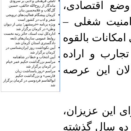
تأملی فرهنگی و ادبی بر سرودی
وضع اقتصادی،
ماندگار از روح‌الله خالقی، حسین
گل‌گلاب و غلامحسین بنان
کرمان پیشگام فعالیت‌های ترویجی
امنیت شغلی –
شعر و ادب در کشور است
ویژه برنامه «خرمشهر؛ بیتی از دیوان
وطن» در کرمان برگزار شد
اداره‌کل ثبت اسناد، حائز رتبه نخست
امکانات بالقوه
روابط عمومی سازمان‌های تابعه
دادگستری استان کرمان شد
آیین نکوداشت روز ایران‌شناسی در
 تجارب و اراده
کرمان برگزار شد
آیین انتخاب و خطا در شاهنامه
مراسم بزرگداشت حکیم عمر خیام
ان این عرصه
در کرمان برگزار شد
مراسم «روز پاسداشت زبان
فارسی» و بزرگداشت حکیم
ابوالقاسم فردوسی در کرمان برگزار
شد
 این عزیزان،
دو سال گذشته