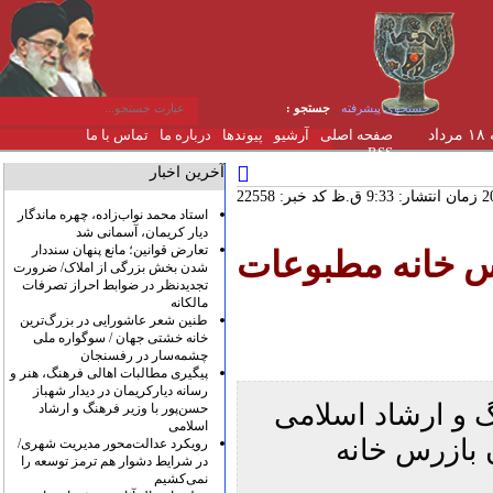
جستجوی پیشرفته
جستجو :
یکشنبه ۱۸ مرداد
صفحه اصلی
آرشیو
پیوندها
درباره ما
تماس با ما
RSS
آخرین اخبار
کد خبر: 22558
استاد محمد نواب‌زاده، چهره ماندگار
دیار کریمان، آسمانی شد
تعارض قوانین؛ مانع پنهان سنددار
رس خانه مطبوعات
شدن بخش بزرگی از املاک/ ضرورت
تجدیدنظر در ضوابط احراز تصرفات
مالکانه
طنین شعر عاشورایی در بزرگ‌ترین
خانه خشتی جهان / سوگواره ملی
چشمه‌سار در رفسنجان
پیگیری مطالبات اهالی فرهنگ، هنر و
رسانه دیارکریمان در دیدار شهباز
و ارشاد اسلامی
حسن‌پور با وزیر فرهنگ و ارشاد
اسلامی
 بازرس خانه
رویکرد عدالت‌محور مدیریت شهری/
در شرایط دشوار هم ترمز توسعه را
نمی‌کشیم