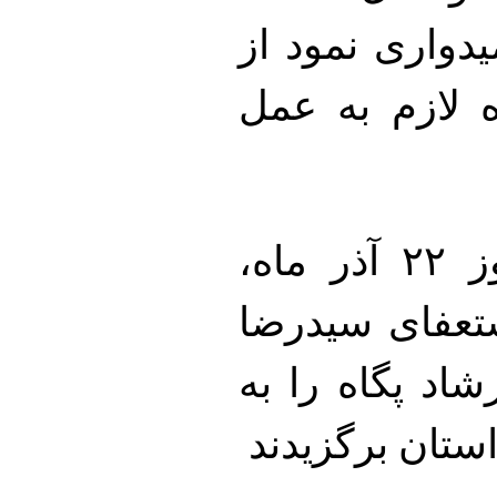
میدواری نمود از
ه لازم به عمل
لازم به ذکر است در جلسه روز ۲۲ آذر ماه،
تعفای سیدرضا
اد پگاه را به
ستان برگزیدند