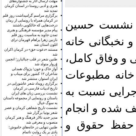
مهلت ارسال آثار به جشنواره‌های
هنری و ادبی روستا در استان کرمان
تمدید شد
برگزاری مراسم گرامیداشت روز قلم
در کرمان همراه با رونمایی از رمان
ن نشست حسین
درخت‌هایی که خالکوبی داشتند
پیام مدیر مؤسسه فرهنگی و هنری
تمدن جاوید به مناسبت روز قلم
و نخبگانی خانه
نازنین زهرا پراهام قهرمان ترای
اتلون استان شد
مستند «دعوت حق» در کرمان اکران
و وفاق کامل،
شد
طنین شعر در قلب جبالبارز؛ انجمن
وُروار متولد شد
آوازِ خاک و خون؛ پژواک همدلی
 خانه مطبوعات
شاعران ۱۲ کشور برای میناب و
ایرانِ استوار، منتشر شد
برگزاری رویداد شعر عاشورایی در
جرایی نسبت به
تاریخ ادبیات فارسی در کرمان
نشست بررسی زبان های ایران
باستان و رونمایی از مجموعه داستان
به سوگ خیال
ف شده و انجام
نشست تاریخ شفاهی کرمان و عصر
شعر بوتیا برگزار شد
مدیر جدید تالار فرهنگ و هنر کرمان
 حفظ حقوق و
منصوب و معرفی شد
طنینِ تنهایی در خانه‌هایِ خاموش؛
یادی بر یک روایتِ ناتمام