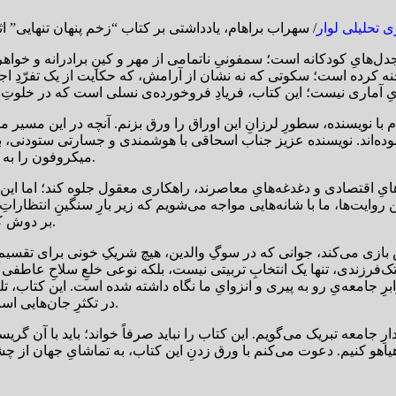
ی تحلیلی لوار
ل‌هایِ کودکانه است؛ سمفونیِ ناتمامی از مهر و کینِ برادرانه و خواهر
 کرده است؛ سکوتی که نه نشان از آرامش، که حکایت از یک تفرّدِ اجب
با نویسنده، سطورِ لرزانِ این اوراق را ورق بزنم. آنچه در این مسیر مرا
ه‌اند. نویسنده عزیز جناب اسحاقی با هوشمندی و جسارتی ستودنی، به‌جای 
میکروفون را به دستِ کسانی داده است که عمری در تنهاییِ استراتژیک به سر برده‌اند.
هایِ اقتصادی و دغدغه‌هایِ معاصرند، راهکاری معقول جلوه کند؛ اما ای
یت‌ها، ما با شانه‌هایی مواجه می‌شویم که زیر بارِ سنگینِ انتظاراتِ وال
بر دوش کشد، یا خواهری که در هجومِ غصه‌هایِ بلوغ، پناهگاهِ رازهایِ مگو باشد.
ازی می‌کند، جوانی که در سوگِ والدین، هیچ شریکِ خونی برای تقسیمِ ا
تک‌فرزندی، تنها یک انتخابِ تربیتی نیست، بلکه نوعی خلعِ سلاحِ عاطفی در
ِ جامعه‌یِ رو به پیری و انزوایِ ما نگاه داشته شده است. این کتاب، تل
در تکثرِ جان‌هایی است که در کنار هم رشد می‌کنند، می‌رنجند، می‌بخشند و بزرگ می‌شوند.
 بیدارِ جامعه تبریک می‌گویم. این کتاب را نباید صرفاً خواند؛ باید با آن گ