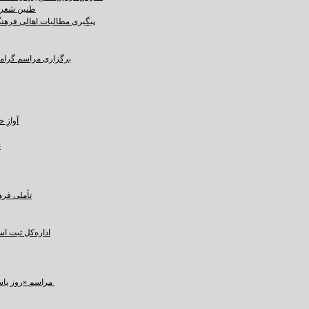
طنین شعر ع
پیگیری مطالبات اهالی فرهنگ،
برگزاری مراسم گرامید
آوازِ خاک و 
ن
تأملی فره
اداره‌کل ثبت ا
مراسم «روز پاسداشت زبان فارسی» و بزرگداشت حکیم ابوالقاسم فردوسی در کرمان برگزار شد