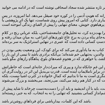
انه که هویتِ آدمی را در کوره خود صیقل می‌دهد. اما امروزه، در پسِ
اری دارد. کتابی که امروز پیش روی شماست، تنها یک اثرِ پژوهشی یا
 بهت‌زده کرد، نه تحلیل‌هایِ جامعه‌شناختی، بلکه عریانیِ رنج در کلامِ
پناه بردن به برجِ عاجِ تئوری‌هایِ انتزاعی، به میانِ میدان رفته و
ن کتاب به ما یادآوری می‌کند که برای کودک، این وضعیت یعنی بودن در
دین، به‌تنهایی خم شده‌اند؛ بی‌آنکه برادری باشد تا نیمی از این بار را
ین غمِ جانکاه ندارد و پیری که میراث‌دارِ خانه‌ای است که خاطراتش
 برابرِ ناملایماتِ آینده است. قدرتِ بی‌بدیلِ این اثر در روایت‌گری آن
نگری است به ما تا بدانیم که کمالِ خانواده در کثرتِ اشیا نیست، بلکه
ریست، باید با آن اندیشید و باید آن را دست‌به‌دست چرخاند تا شاید پیش از
باشد که این کلمات، بیدارباشی برایِ فرداهایِ روشن‌تر باشد.