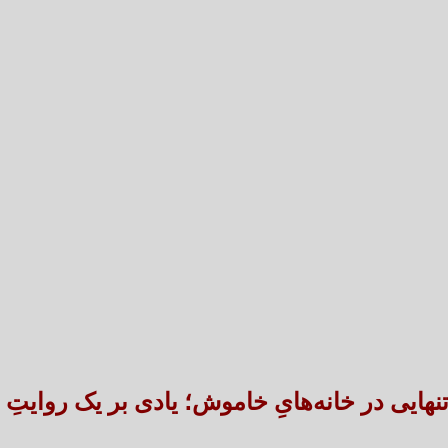
تعارض قوانین؛ مانع پنهان سنددار شدن بخش بزرگی 
طنین شعر عاشورایی در بزرگ‌ت
تنهایی در خانه‌هایِ خاموش؛ یادی بر یک روایتِ ن