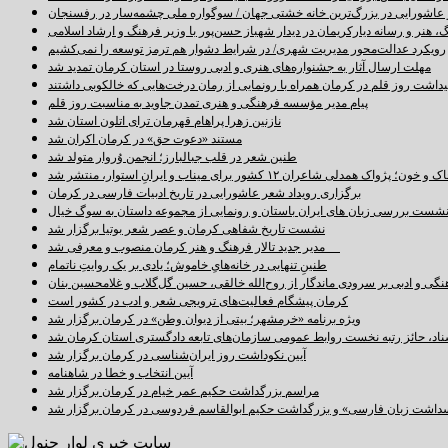
اشورایی در بزرگ‌ترین خانه خشتی جهان / سوگواره ملی چشمه‌سار در رفسنجان
 هنر و رسانه دیارکریمان در دیدار شهباز حسن‌پور با وزیر فرهنگ و ارشاد اسلامی
رویکرد عدالت‌محور مدیریت شهری/ در شرایط دشوار هم ترمز توسعه را نمی‌کشیم
مهلت ارسال آثار به جشنواره‌های هنری و ادبی روستا در استان کرمان تمدید شد
اشت روز قلم در کرمان همراه با رونمایی از رمان درخت‌هایی که خالکوبی داشتند
پیام مدیر مؤسسه فرهنگی و هنری تمدن جاوید به مناسبت روز قلم
نازنین زهرا پراهام قهرمان ترای اتلون استان شد
مستند «دعوت حق» در کرمان اکران شد
طنین شعر در قلب جبالبارز؛ انجمن وُروار متولد شد
خون؛ پژواک همدلی شاعران ۱۲ کشور برای میناب و ایرانِ استوار، منتشر شد
برگزاری رویداد شعر عاشورایی در تاریخ ادبیات فارسی در کرمان
شست بررسی زبان های ایران باستان و رونمایی از مجموعه داستان به سوگ خیال
نشست تاریخ شفاهی کرمان و عصر شعر بوتیا برگزار شد
مدیر جدید تالار فرهنگ و هنر کرمان منصوب و معرفی شد
طنینِ تنهایی در خانه‌هایِ خاموش؛ یادی بر یک روایتِ ناتمام
نگی و ادبی بر سرودی ماندگار از روح‌الله خالقی، حسین گل‌گلاب و غلامحسین بنان
کرمان پیشگام فعالیت‌های ترویجی شعر و ادب در کشور است
ویژه برنامه «خرمشهر؛ بیتی از دیوان وطن» در کرمان برگزار شد
سناد، حائز رتبه نخست روابط عمومی سازمان‌های تابعه دادگستری استان کرمان شد
آیین نکوداشت روز ایران‌شناسی در کرمان برگزار شد
آیین انتخاب و خطا در شاهنامه
مراسم بزرگداشت حکیم عمر خیام در کرمان برگزار شد