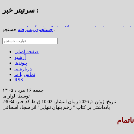
سرتیتر خبر :
استاد محمد نواب‌زاده، چهره ماندگار دیار کریمان، آسمانی شد
جستجو :
جستجوی پیشرفته
از املاک/ ضرورت تجدیدنظر در ضوابط احراز تصرفات مالکانه
رین خانه خشتی جهان / سوگواره ملی چشمه‌سار در رفسنجان
صفحه اصلی
آرشیو
پیوندها
درباره ما
تماس با ما
RSS
جمعه ۱۶ مرداد ۱۴۰۵
توسط: لوار ما
تاریخ: ژوئن 2, 2026 زمان انتشار: 10:02 ق.ظ
کد خبر: 23034
یادداشتی بر کتاب " زخم پنهان تنهایی" اثر سجاد اسحاقی
اتمام