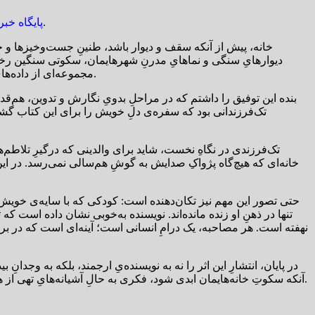
/ سهراب براهام، یادداشتی بر کتاب “زخم پنهان تنهایی” اثر تازه منتشر شده سجاد اسحاقی نوشته است که در ادامه می خوانید.
پایگاه خبر
خانه، پیش از آنکه سقف و دیوار باشد، طنینِ جست‌وخیزها و جد
دیوارهایِ سنگی و نماهایِ مدرنِ شهرهایمان، سکوتی سنگین رخنه
مجموعه‌ای از داده‌هایِ آماری نیست؛ این کتاب، فریادِ فروخورده‌ی نسلی است که در خلوتِ پرهیاهویِ خویش، معنایِ تنهایی را پیش از الفبایِ زندگی آموخته است.
بنده این توفیق را داشتم که در مراحلِ بدویِ نگارش و تدوین، هم‌قدم 
تک‌فرزندانی بود که سفره‌ی دلِ خویش را برای این کتاب گشود
تک‌فرزندی در نگاهِ نخست، شاید برای والدینی که درگیرِ تلاطم‌
خانه‌ای که هیچ‌گاه پژواکِ صدایش به گوشِ هم‌سالی نمی‌رسد. در این روا
حتی تصور این مهم نیز تکان‌دهنده است: کودکی که با سایه‌ی خویش ب
تنها در ذهنِ او زنده مانده‌اند. نویسنده به‌خوبی نشان داده است که 
نهفته است. هر مصاحبه، یک درامِ انسانی است؛ آینه‌ای است که در برابر
در پایان، انتشارِ این اثر را نه به نویسنده‌یِ ارجمند، بلکه به وجدانِ
آنکه سکوتِ خانه‌هایمان ابدی شود، فکری به حالِ آشیانه‌هایِ تهی از هیاهو کنیم. دعوت می‌کنم با ورق زدنِ این کتاب، به تماشایِ جهان از چشم‌اندازِ کسانی بنشینید که تنهایی را نه به انتخاب، که به جبر، زیسته‌اند.