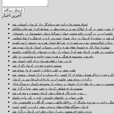
آخرین اخبار
استاد محمد نواب‌زاده، چهره ماندگار دیار کریمان، آسمانی شد
دار شدن بخش بزرگی از املاک/ ضرورت تجدیدنظر در ضوابط احراز تصرفات مالکانه
اشورایی در بزرگ‌ترین خانه خشتی جهان / سوگواره ملی چشمه‌سار در رفسنجان
 هنر و رسانه دیارکریمان در دیدار شهباز حسن‌پور با وزیر فرهنگ و ارشاد اسلامی
رویکرد عدالت‌محور مدیریت شهری/ در شرایط دشوار هم ترمز توسعه را نمی‌کشیم
مهلت ارسال آثار به جشنواره‌های هنری و ادبی روستا در استان کرمان تمدید شد
اشت روز قلم در کرمان همراه با رونمایی از رمان درخت‌هایی که خالکوبی داشتند
پیام مدیر مؤسسه فرهنگی و هنری تمدن جاوید به مناسبت روز قلم
نازنین زهرا پراهام قهرمان ترای اتلون استان شد
مستند «دعوت حق» در کرمان اکران شد
طنین شعر در قلب جبالبارز؛ انجمن وُروار متولد شد
خون؛ پژواک همدلی شاعران ۱۲ کشور برای میناب و ایرانِ استوار، منتشر شد
برگزاری رویداد شعر عاشورایی در تاریخ ادبیات فارسی در کرمان
شست بررسی زبان های ایران باستان و رونمایی از مجموعه داستان به سوگ خیال
نشست تاریخ شفاهی کرمان و عصر شعر بوتیا برگزار شد
مدیر جدید تالار فرهنگ و هنر کرمان منصوب و معرفی شد
طنینِ تنهایی در خانه‌هایِ خاموش؛ یادی بر یک روایتِ ناتمام
نگی و ادبی بر سرودی ماندگار از روح‌الله خالقی، حسین گل‌گلاب و غلامحسین بنان
کرمان پیشگام فعالیت‌های ترویجی شعر و ادب در کشور است
ویژه برنامه «خرمشهر؛ بیتی از دیوان وطن» در کرمان برگزار شد