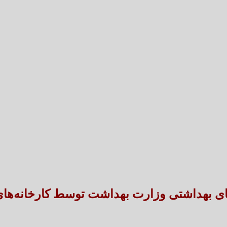
تعارض قوانین؛ مانع پنهان سنددار شدن بخش بزرگی 
طنین شعر عاشورایی در بزرگ‌ت
 بهداشتی وزارت بهداشت توسط کارخانه‌های