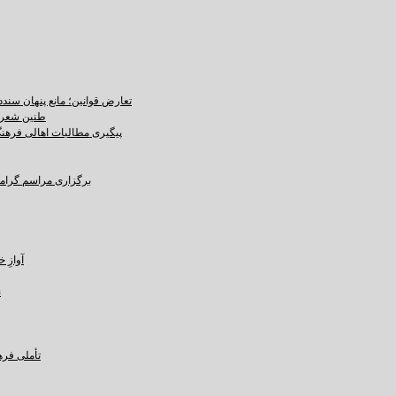
تعارض قوانین؛ مانع پنهان سند
طنین شعر ع
پیگیری مطالبات اهالی فرهنگ،
برگزاری مراسم گرامید
آوازِ خاک و 
ن
تأملی فره