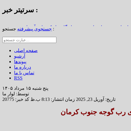
سرتیتر خبر :
استاد محمد نواب‌زاده، چهره ماندگار دیار کریمان، آسمانی شد
جستجو :
جستجوی پیشرفته
از املاک/ ضرورت تجدیدنظر در ضوابط احراز تصرفات مالکانه
رین خانه خشتی جهان / سوگواره ملی چشمه‌سار در رفسنجان
صفحه اصلی
آرشیو
پیوندها
درباره ما
تماس با ما
RSS
پنج شنبه ۱۵ مرداد ۱۴۰۵
توسط: لوار ما
تاریخ: آوریل 23, 2025 زمان انتشار: 8:13 ب.ظ
کد خبر: 20775
 رب گوجه جنوب کرمان