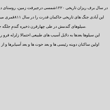
این آبادی جن
سیلوهای گندمش در طی چهارقرن ذخیره گندمِ جلگه جیرفت بوده و در طول سال به وسیله چهارپایان به کرمان انتقال داده می شد، تا مردمانش را دلخوش از دسترنج زعیم وبرکت خداوند گرداند.
این سیلوها بعدها به دلایل آسیب های طبیعی احتمالا زلزله فرو ری