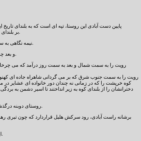
پایین دست آبادی این روستا، تپه ای است که به بلندای تاریخ ا
بر بلندای این تپه رو به غروب که می نگری کوه «قرغتو» را می بینی که چون شتری ایستاده می ماند که سرخم کرده تا از تنگه حیدری آب خورده باشد.
نیمه نگاهی به سمت پائین دست بیندازی، آب گرم چکری معروف به آب گرم صالحی و پشته ماهیگی (ماهی ای) که خود یادآور اتفاقی تاریخی است قرار دارد.
و بعد چند صدارس آن طرفتر تپه باستانی کنارصندل و مهدتمدن بشریت را می بینی که قد برافراشته بر آسمان، و فریاد من هنوز زنده ام بر می آورد.
رویت را به سمت شمال و بعد به سمت روز درآمد که می چرخانی 
رویت را به سمت جنوب شرق که بر می گردانی شاهراه جاده ای کهنوج 
کوه خرپشت را که در زمانی نه چندان دور خانواده ای عشایر در مب
دخترانشان را از بلندای کوه به زیر انداختند تا اسیر دشمن به بردگی 
روستای دوبنه درگذشته های بسیار دور به نام « بُنگوئیه» که تپه ای به همین نام و در مسیر تپه تاریخی میانده وتپه تاریخی سرونی قرار دارد، نامیده می شده است.
برشانه راست آبادی، رود سرکش هلیل قراردارد که چون تیری رها
این رود چون دیو سرکشی می ماند که از کمند پسرزال گریخته باشد، همچون اسب رام نشده و وحشی که هلهله سرخپوستان در پی اش باشد.