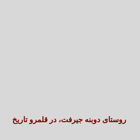
تعارض قوانین؛ مانع پنهان سنددار شدن بخش بزرگی 
طنین شعر عاشورایی در بزرگ‌ت
روستای دوبنه جیرفت، در قلمرو تاریخ