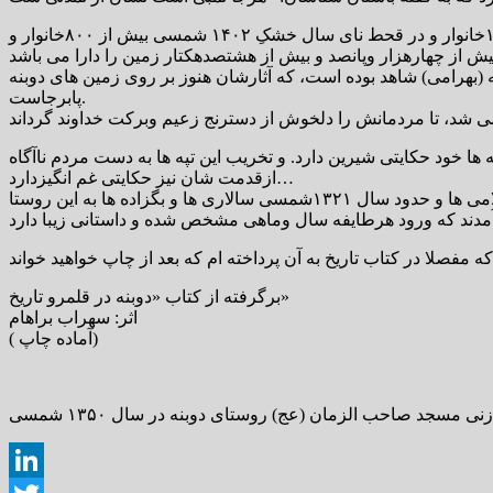
در سال برف ریزان تاریخی ۱۲۲۰شمسی درجیرفت زمین، روستای دوبنه ۱۲خانوار بوده اند و در برف ریزان سال۱۳۵۱ شمسی با بیش از۱۸۰خانوار و در قحط نای سال خشکِ ۱۴۰۲ شمسی بیش از ۸۰۰خانوار و
عه های مستحکم ابوحربیه (بهرامی) شاهد بوده است، که آثارشان هنوز بر روی زمین های دوبنه
پابرجاست.
ه ها خود حکایتی شیرین دارد. و تخریب این تپه ها به دست مردم ناآگاه
ازقدمت شان نیز حکایتی غم انگیزدارد…
اولین ساکنان دوبنه رئیسی ها و بعد حوت ها و بعد آسیابرها و از مهرماه سال ۱۲۵۴شمسی ملائی ها و سال های حدود ۱۲۶۰شمسی غلامی ها و حدود سال ۱۳۲۱شمسی سالاری ها و بگزاده ها به این روستا
برگرفته از کتاب «دوبنه در قلمرو تاریخ»
اثر: سهراب براهام
( آماده چاپ)
زنی مسجد صاحب الزمان (عج) روستای دوبنه در سال ۱۳۵۰ شمسی