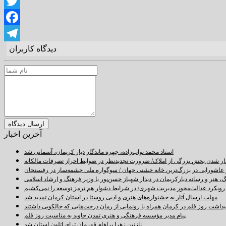
LinkedIn
Twitter
Facebook
دیدگاه کاربران
Telegram
آخرین اخبار
استاد محمد نواب‌زاده، چهره ماندگار دیار کریمان، آسمانی شد
دار شدن بخش بزرگی از املاک/ ضرورت تجدیدنظر در ضوابط احراز تصرفات مالکانه
اشورایی در بزرگ‌ترین خانه خشتی جهان / سوگواره ملی چشمه‌سار در رفسنجان
 هنر و رسانه دیارکریمان در دیدار شهباز حسن‌پور با وزیر فرهنگ و ارشاد اسلامی
رویکرد عدالت‌محور مدیریت شهری/ در شرایط دشوار هم ترمز توسعه را نمی‌کشیم
مهلت ارسال آثار به جشنواره‌های هنری و ادبی روستا در استان کرمان تمدید شد
اشت روز قلم در کرمان همراه با رونمایی از رمان درخت‌هایی که خالکوبی داشتند
پیام مدیر مؤسسه فرهنگی و هنری تمدن جاوید به مناسبت روز قلم
نازنین زهرا پراهام قهرمان ترای اتلون استان شد