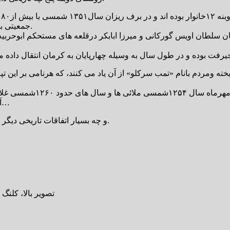
جمعیتی بیش از چهارهزار وپانصد و بیش از هشتصدهکتار زمین را دارا می باشد.
گ های تاریخی حاکمان قدرت را در سال ۸۱۱قمری میان سلطان اویس گورکانی و میرزا ابابکر درقل
خته ومردم بانام «تمب سرکلو» از آن یاد می کنند، که هرنامی بر این تپ
آمدند که ورود هرطایفه سال وماهی مشخص شده و داستانی زیبا دارد…
و چه بسیار اتفاقات تاریخی دیگر که مفصلا در کتاب تاریخ به آن پرداخته ام که بعد از چاپ خواهید خواند.
تصویر بالا، کلنگ 