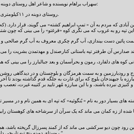
سهراب براهام نویسنده و شاعر اهل روستای دوبنه جیرفت، در برشی از کتاب آماده چاپ « دوبنه در قلمرو تاریخ» نوشت:
روستای دوبنه در ۱۱کیلومتری جنوب شهرستان جیرفت استان کرمان، در منطقه میانچیل قرار دارد.
ین آبادی که مردم به آن « تمبِ ابراهیم کشته» می گویند، قرار دارد. (
کوه های دلفارد، رمون و بحرآسمان و بعد جبالبارز را می بینی که هم
و رودبارزمین و به سمت هرمزگان و بلوچستان و در دیدگاهی روشن اندا
ارزه با جیهندخان بلوچ که برای غارت به جلگه قدم گذاشته بودند تا آ
و کنیزی نبرده باشند، و با این مبارزه مُهر تایید بر کتیبه غیرت، تعصب 
 شده از زه کمان می ماند که یک سرآن از سرشاخه های کوهستان رابر
روستای دوبنه پنج تپه تاریخی دارد که به گفته باستان شناسان:« هرجا تمبی است نشان از تمدنی ست.”