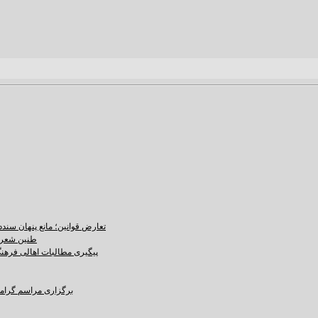
تعارض قوانین؛ مانع پنهان سند
طنین شعر ع
پیگیری مطالبات اهالی فرهنگ،
برگزاری مراسم گرامید