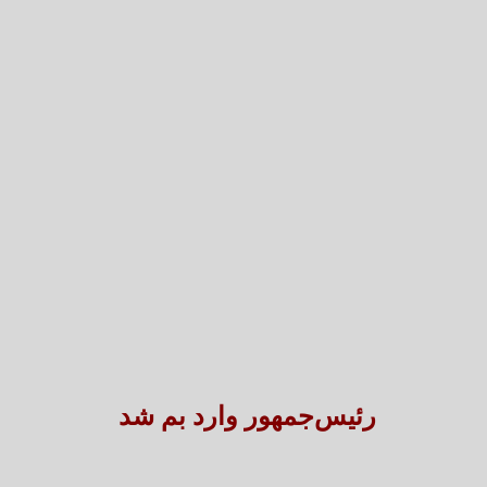
تعارض قوانین؛ مانع پنهان سنددار شدن بخش بزرگی 
طنین شعر عاشورایی در بزرگ‌ت
رئیس‌جمهور وارد بم شد