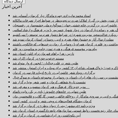
آخرین اخبار
استاد محمد نواب‌زاده، چهره ماندگار دیار کریمان، آسمانی شد
دار شدن بخش بزرگی از املاک/ ضرورت تجدیدنظر در ضوابط احراز تصرفات مالکانه
اشورایی در بزرگ‌ترین خانه خشتی جهان / سوگواره ملی چشمه‌سار در رفسنجان
 هنر و رسانه دیارکریمان در دیدار شهباز حسن‌پور با وزیر فرهنگ و ارشاد اسلامی
رویکرد عدالت‌محور مدیریت شهری/ در شرایط دشوار هم ترمز توسعه را نمی‌کشیم
مهلت ارسال آثار به جشنواره‌های هنری و ادبی روستا در استان کرمان تمدید شد
اشت روز قلم در کرمان همراه با رونمایی از رمان درخت‌هایی که خالکوبی داشتند
پیام مدیر مؤسسه فرهنگی و هنری تمدن جاوید به مناسبت روز قلم
نازنین زهرا پراهام قهرمان ترای اتلون استان شد
مستند «دعوت حق» در کرمان اکران شد
طنین شعر در قلب جبالبارز؛ انجمن وُروار متولد شد
خون؛ پژواک همدلی شاعران ۱۲ کشور برای میناب و ایرانِ استوار، منتشر شد
برگزاری رویداد شعر عاشورایی در تاریخ ادبیات فارسی در کرمان
شست بررسی زبان های ایران باستان و رونمایی از مجموعه داستان به سوگ خیال
نشست تاریخ شفاهی کرمان و عصر شعر بوتیا برگزار شد
مدیر جدید تالار فرهنگ و هنر کرمان منصوب و معرفی شد
طنینِ تنهایی در خانه‌هایِ خاموش؛ یادی بر یک روایتِ ناتمام
نگی و ادبی بر سرودی ماندگار از روح‌الله خالقی، حسین گل‌گلاب و غلامحسین بنان
کرمان پیشگام فعالیت‌های ترویجی شعر و ادب در کشور است
ویژه برنامه «خرمشهر؛ بیتی از دیوان وطن» در کرمان برگزار شد
سناد، حائز رتبه نخست روابط عمومی سازمان‌های تابعه دادگستری استان کرمان شد
آیین نکوداشت روز ایران‌شناسی در کرمان برگزار شد