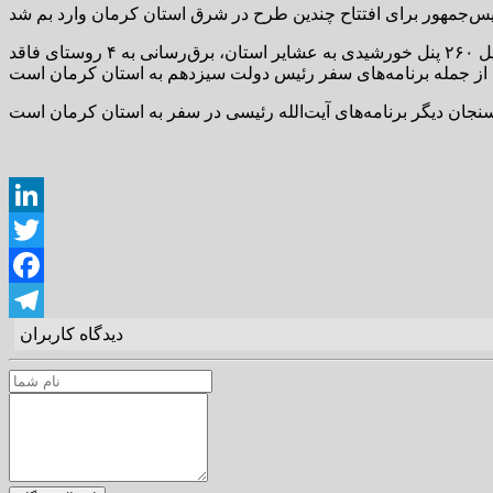
به گزارش لوار، افتتاح طرح‌های آبرسانی به بم و بروات، خطوط انتقال برق به بم و جیرفت، واحد گازی شرکت فولاد بوتیای ایرانیان، تحویل ۲۶۰ پنل خورشیدی به عشایر استان، برق‌رسانی به ۴ روستای فاقد
LinkedIn
Twitter
Facebook
دیدگاه کاربران
Telegram