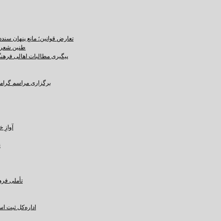
تعارض قوانین؛ مانع پنهان سند
طنین شعر ع
پیگیری مطالبات اهالی فرهنگ،
برگزاری مراسم گرامید
آوازِ خاک و 
ن
تأملی فره
اداره‌کل ثبت ا