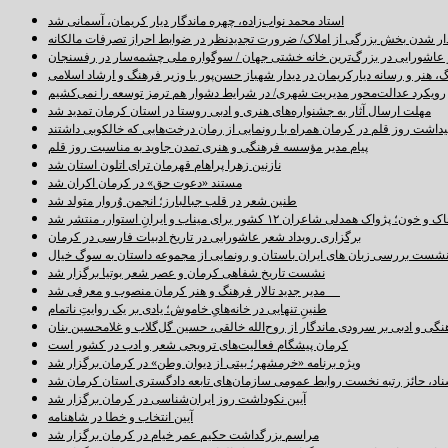
استاد محمد نواب‌زاده، چهره ماندگار دیار کریمان، آسمانی شد
دار شدن بخش بزرگی از املاک/ ضرورت تجدیدنظر در ضوابط احراز تصرفات مالکانه
اشورایی در بزرگ‌ترین خانه خشتی جهان / سوگواره ملی چشمه‌سار در رفسنجان
 هنر و رسانه دیارکریمان در دیدار شهباز حسن‌پور با وزیر فرهنگ و ارشاد اسلامی
رویکرد عدالت‌محور مدیریت شهری/ در شرایط دشوار هم ترمز توسعه را نمی‌کشیم
مهلت ارسال آثار به جشنواره‌های هنری و ادبی روستا در استان کرمان تمدید شد
اشت روز قلم در کرمان همراه با رونمایی از رمان درخت‌هایی که خالکوبی داشتند
پیام مدیر مؤسسه فرهنگی و هنری تمدن جاوید به مناسبت روز قلم
نازنین زهرا پراهام قهرمان ترای اتلون استان شد
مستند «دعوت حق» در کرمان اکران شد
طنین شعر در قلب جبالبارز؛ انجمن وُروار متولد شد
خون؛ پژواک همدلی شاعران ۱۲ کشور برای میناب و ایرانِ استوار، منتشر شد
برگزاری رویداد شعر عاشورایی در تاریخ ادبیات فارسی در کرمان
شست بررسی زبان های ایران باستان و رونمایی از مجموعه داستان به سوگ خیال
نشست تاریخ شفاهی کرمان و عصر شعر بوتیا برگزار شد
مدیر جدید تالار فرهنگ و هنر کرمان منصوب و معرفی شد
طنینِ تنهایی در خانه‌هایِ خاموش؛ یادی بر یک روایتِ ناتمام
نگی و ادبی بر سرودی ماندگار از روح‌الله خالقی، حسین گل‌گلاب و غلامحسین بنان
کرمان پیشگام فعالیت‌های ترویجی شعر و ادب در کشور است
ویژه برنامه «خرمشهر؛ بیتی از دیوان وطن» در کرمان برگزار شد
سناد، حائز رتبه نخست روابط عمومی سازمان‌های تابعه دادگستری استان کرمان شد
آیین نکوداشت روز ایران‌شناسی در کرمان برگزار شد
آیین انتخاب و خطا در شاهنامه
مراسم بزرگداشت حکیم عمر خیام در کرمان برگزار شد