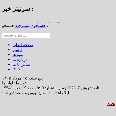
سرتیتر خبر :
استاد محمد نواب‌زاده، چهره ماندگار دیار کریمان، آسمانی شد
جستجو :
جستجوی پیشرفته
از املاک/ ضرورت تجدیدنظر در ضوابط احراز تصرفات مالکانه
رین خانه خشتی جهان / سوگواره ملی چشمه‌سار در رفسنجان
صفحه اصلی
آرشیو
پیوندها
درباره ما
تماس با ما
RSS
پنج شنبه ۱۵ مرداد ۱۴۰۵
توسط: لوار ما
تاریخ: ژوئن 7, 2023 زمان انتشار: 8:13 ب.ظ
کد خبر: 15548
لیلا راهدار، داستان نویس و منتقد ادبیات؛
 شد