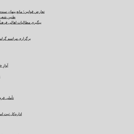
تعارض قوانین؛ مانع پنهان سند
طنین شعر ع
پیگیری مطالبات اهالی فرهنگ،
برگزاری مراسم گرامید
آوازِ خاک و 
ن
تأملی فره
اداره‌کل ثبت ا