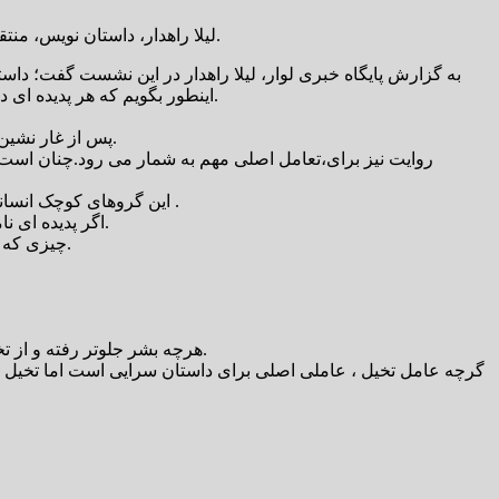
لیلا راهدار، داستان نویس، منتقد ادبیات و دبیر انجمن داستان کرمان در سی و نهمین نشست ادبی، تاریخی پاریز گفت: ذهن انسان هیچگاه از قصه پردازی بی نیاز نخواهد شد.
به گزارش پایگاه خبری لوار، لیلا راهدار در این نشست گفت؛ داست
اینطور بگویم که هر پدیده ای در جهان نیاز به یافت هدفداری در ذهن می یابد که این یابنده هدفدار، یعنی ذهن انسان به آن روایت را می افزاید تا بتواند آن پدیده را ترجمه کند.
پس از غار نشین شدن انسان و زیست جدید او همانطور که شکل فک و جمجمه تغییر می کند و نیاز به شکار و زندگی گروهی و آتش برایش ضروری می شود.
روایت نیز برای،تعامل اصلی مهم به شمار می رود.چنان است که 
حیوانات هستند و کار با ابزار را آ
این گروهای کوچک انسانی نیاز،به آرمان مشترک دارند آرمانی والا که بتواند تلاش او را برای زندگی معنا کند، این آرمان مشترک خواستگاه داستان سرایی او می شود .
اگر پدیده ای نامفهوم می،بیند مثلا آتشفشان ، ذهن او دنبال چرایی می گردد این جرایی همان ضحاک در بند است که با هر فریادش آتشفشان طغیان می کند.
چیزی که امروز، علم جای آن را گرفته است، علم در واقع جایگزین همین اسطوره های انسانی است وشاید بتوان آن را روایتی مدرن از انسان دانست.
هرچه بشر جلوتر رفته و از تخیلات خود دورتر شده و به واقعیت نزدیک تر شده سبک بیان او از،پدیده ها رئال تر شده، و همین امر به ایجاد رویکردها و مکاتب ادبی انجامیده.
گرچه عامل تخیل ، عاملی اصلی برای داستان سرایی است اما تخیل در