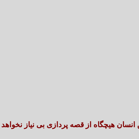
تعارض قوانین؛ مانع پنهان سنددار شدن بخش بزرگی 
طنین شعر عاشورایی در بزرگ‌ت
انسان هیچگاه از قصه پردازی بی نیاز نخواهد