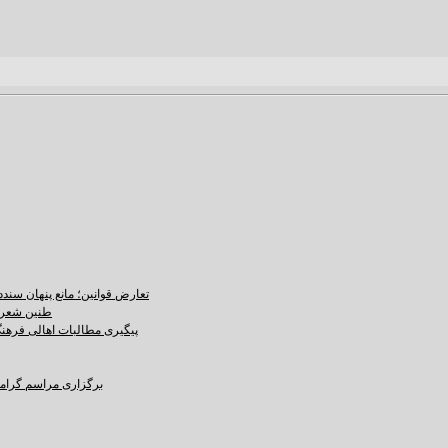
تعارض قوانین؛ مانع پنهان سند
طنین شعر ع
پیگیری مطالبات اهالی فرهنگ،
برگزاری مراسم گرامید