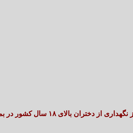
تعارض قوانین؛ مانع پنهان سنددار شدن بخش بزرگی 
طنین شعر عاشورایی در بزرگ‌ت
از دختران بالای ۱۸ سال کشور در بم افتتاح شد