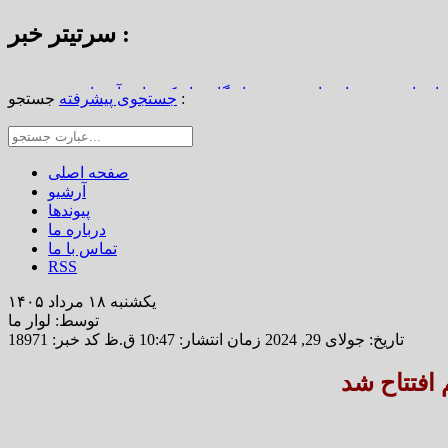
سرتیتر خبر :
استاد محمد نواب‌زاده، چهره ماندگار دیار کریمان، آسمانی شد
جستجو :
جستجوی پیشرفته
از املاک/ ضرورت تجدیدنظر در ضوابط احراز تصرفات مالکانه
رین خانه خشتی جهان / سوگواره ملی چشمه‌سار در رفسنجان
صفحه اصلی
آرشیو
پیوندها
درباره ما
تماس با ما
RSS
یکشنبه ۱۸ مرداد ۱۴۰۵
توسط: لوار ما
تاریخ: جولای 29, 2024 زمان انتشار: 10:47 ق.ظ
کد خبر: 18971