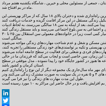
سپاه این شهرستان ، جمعی از مسئولین محلی و خیرین ، شامگاه یکشنبه هفتم مرداد
ماه در بم افتتاح شد.
علیرضا وحیدزاده، مدیرکل بهزیستی استان کرمان در مراسم افتتاحیه این مرکز گفت : این مرکز توسط خیرین راه‌اندازی شده و دختران بالای ۱۸ سال که از مراکز بهزیستی این
وی افزود : این مراکز که با عنوان خانه مستقل مطرح می باشند ، فرزندان بی سرپرست و بدسرپرستی که در مراکز بهزیستی پرورش پیدا می‌کنند، بعد از اینکه به سن ۱۸ سالگی می‌رسند، به لحاظ ادبیات
مدیرکل بهزیستی استان کرمان گفت: خلائی که در کل کشور وجود دارد، در زمینه ترخیص فرزندان بالای ۱۸ سال است که این سن بسیار کمی است زیرا در خانواده‌های معمولی سن استقلال بین ۲۵ تا ۳۰
سالگی است.
بهزیستی و تکیه بر توانمندی‌های خود زندگی مستقلی را تجربه کنند،
: این زمان، سن خاصی است و ایجاب می‌کند که فرزندان ما در حالی
عه ها هنوز در کشور جایگاه خود را پیدا ننموده ، مدل موفقی در سطح
استان کرمان و کشور باشد.
وی با بیان اینکه بهزیستی طبق وظیفه‌ای که بر دوش دارد بچه‌ها را رها نمی‌کند. اذعان داشت : در این خانه ها فرزندان بهزیستی در گروه های ۴ و ۵ نفره در یک سوئیت به صورت مشترک زندگی می‌کنند ودر
طول این مدت مهارت های زندگی را نیز فرا می گیرند.
LinkedIn