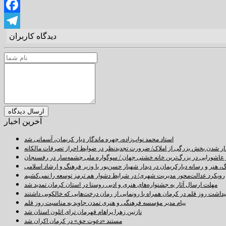
Twitter
Facebook
دیدگاه کاربران
Telegram
آخرین اخبار
استاد محمد نواب‌زاده، چهره ماندگار دیار کریمان، آسمانی شد
دار شدن بخش بزرگی از املاک/ ضرورت تجدیدنظر در ضوابط احراز تصرفات مالکانه
اشورایی در بزرگ‌ترین خانه خشتی جهان / سوگواره ملی چشمه‌سار در رفسنجان
 هنر و رسانه دیارکریمان در دیدار شهباز حسن‌پور با وزیر فرهنگ و ارشاد اسلامی
رویکرد عدالت‌محور مدیریت شهری/ در شرایط دشوار هم ترمز توسعه را نمی‌کشیم
مهلت ارسال آثار به جشنواره‌های هنری و ادبی روستا در استان کرمان تمدید شد
اشت روز قلم در کرمان همراه با رونمایی از رمان درخت‌هایی که خالکوبی داشتند
پیام مدیر مؤسسه فرهنگی و هنری تمدن جاوید به مناسبت روز قلم
نازنین زهرا پراهام قهرمان ترای اتلون استان شد
مستند «دعوت حق» در کرمان اکران شد