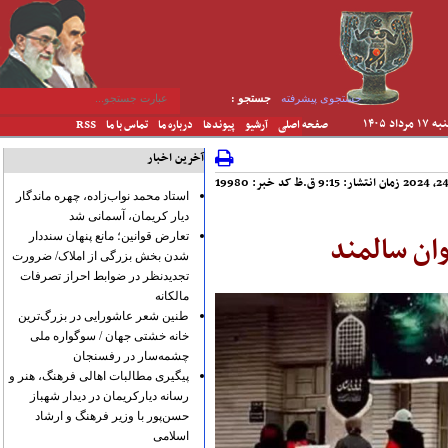
جستجوی پیشرفته
جستجو :
۱ مرداد ۱۴۰۵
صفحه اصلی
آرشیو
پیوندها
درباره ما
تماس با ما
RSS
آخرین اخبار
کد خبر: 19980
استاد محمد نواب‌زاده، چهره ماندگار
دیار کریمان، آسمانی شد
ان سالمند
تعارض قوانین؛ مانع پنهان سنددار
شدن بخش بزرگی از املاک/ ضرورت
تجدیدنظر در ضوابط احراز تصرفات
مالکانه
طنین شعر عاشورایی در بزرگ‌ترین
خانه خشتی جهان / سوگواره ملی
چشمه‌سار در رفسنجان
پیگیری مطالبات اهالی فرهنگ، هنر و
رسانه دیارکریمان در دیدار شهباز
حسن‌پور با وزیر فرهنگ و ارشاد
اسلامی