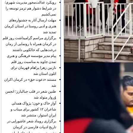
رویکرد عدالت‌محور مدیریت شهری/
در شرایط دشوار هم ترمز توسعه را
نمی‌کشیم
مهلت ارسال آثار به جشنواره‌های
هنری و ادبی روستا در استان کرمان
تمدید شد
برگزاری مراسم گرامیداشت روز قلم
در کرمان همراه با رونمایی از رمان
درخت‌هایی که خالکوبی داشتند
پیام مدیر مؤسسه فرهنگی و هنری
تمدن جاوید به مناسبت روز قلم
نازنین زهرا پراهام قهرمان ترای
اتلون استان شد
مستند «دعوت حق» در کرمان اکران
شد
طنین شعر در قلب جبالبارز؛ انجمن
وُروار متولد شد
آوازِ خاک و خون؛ پژواک همدلی
شاعران ۱۲ کشور برای میناب و
ایرانِ استوار، منتشر شد
برگزاری رویداد شعر عاشورایی در
تاریخ ادبیات فارسی در کرمان