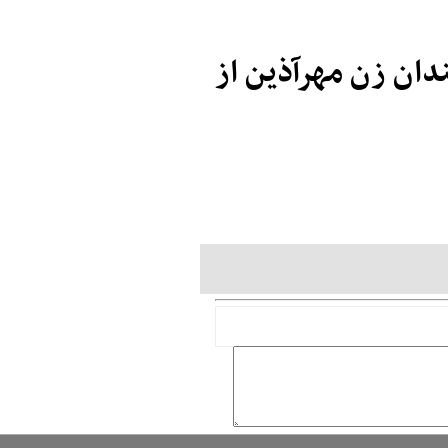
دان زن مهرآذین از