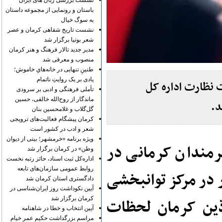
نشست بررسی زبان های ایران
باستان و رونمایی از مجموعه داستان
به سوگ خیال
نشست تاریخ شفاهی کرمان و عصر
شعر بوتیا برگزار شد
مدیر جدید تالار فرهنگ و هنر کرمان
منصوب و معرفی شد
طنینِ تنهایی در خانه‌هایِ خاموش؛
یادی بر یک روایتِ ناتمام
 نظارت اداره کل
تأملی فرهنگی و ادبی بر سرودی
ماندگار از روح‌الله خالقی، حسین
د.
گل‌گلاب و غلامحسین بنان
کرمان پیشگام فعالیت‌های ترویجی
شعر و ادب در کشور است
ویژه برنامه «خرمشهر؛ بیتی از دیوان
رمندان کرمانی در
وطن» در کرمان برگزار شد
اداره‌کل ثبت اسناد، حائز رتبه نخست
روابط عمومی سازمان‌های تابعه
ر در مرکز توانبخشی
دادگستری استان کرمان شد
آیین نکوداشت روز ایران‌شناسی در
کرمان برگزار شد
ذین کرمان لحظات
آیین انتخاب و خطا در شاهنامه
مراسم بزرگداشت حکیم عمر خیام