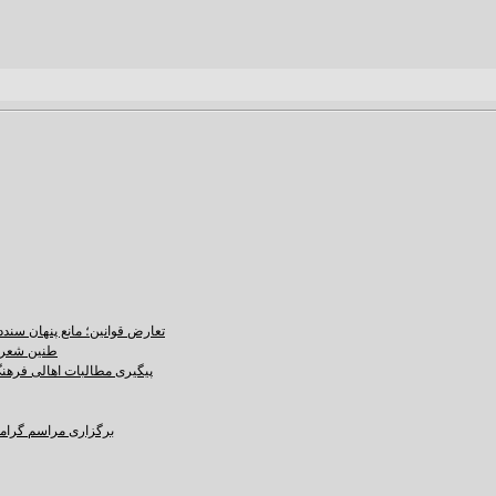
تعارض قوانین؛ مانع پنهان سند
طنین شعر ع
پیگیری مطالبات اهالی فرهنگ،
برگزاری مراسم گرامید