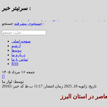
سرتیتر خبر :
استاد محمد نواب‌زاده، چهره ماندگار دیار کریمان، آسمانی شد
جستجو :
جستجوی پیشرفته
از املاک/ ضرورت تجدیدنظر در ضوابط احراز تصرفات مالکانه
رین خانه خشتی جهان / سوگواره ملی چشمه‌سار در رفسنجان
صفحه اصلی
آرشیو
پیوندها
درباره ما
تماس با ما
RSS
جمعه ۱۶ مرداد ۱۴۰۵
توسط: لوار ما
تاریخ: ژانویه 18, 2025 زمان انتشار: 11:17 ب.ظ
کد خبر: 20163
صر در استان البرز