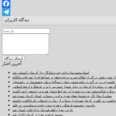
Twitter
Facebook
دیدگاه کاربران
Telegram
آخرین اخبار
استاد محمد نواب‌زاده، چهره ماندگار دیار کریمان، آسمانی شد
دار شدن بخش بزرگی از املاک/ ضرورت تجدیدنظر در ضوابط احراز تصرفات مالکانه
اشورایی در بزرگ‌ترین خانه خشتی جهان / سوگواره ملی چشمه‌سار در رفسنجان
 هنر و رسانه دیارکریمان در دیدار شهباز حسن‌پور با وزیر فرهنگ و ارشاد اسلامی
رویکرد عدالت‌محور مدیریت شهری/ در شرایط دشوار هم ترمز توسعه را نمی‌کشیم
مهلت ارسال آثار به جشنواره‌های هنری و ادبی روستا در استان کرمان تمدید شد
اشت روز قلم در کرمان همراه با رونمایی از رمان درخت‌هایی که خالکوبی داشتند
پیام مدیر مؤسسه فرهنگی و هنری تمدن جاوید به مناسبت روز قلم
نازنین زهرا پراهام قهرمان ترای اتلون استان شد
مستند «دعوت حق» در کرمان اکران شد