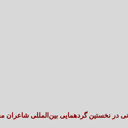
تعارض قوانین؛ مانع پنهان سنددار شدن بخش بزرگی 
طنین شعر عاشورایی در بزرگ‌ت
 در نخستین گردهمایی بین‌المللی شاعران معا