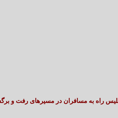
تعارض قوانین؛ مانع پنهان سنددار شدن بخش بزرگی 
طنین شعر عاشورایی در بزرگ‌ت
لیس راه به مسافران در مسیرهای رفت و بر