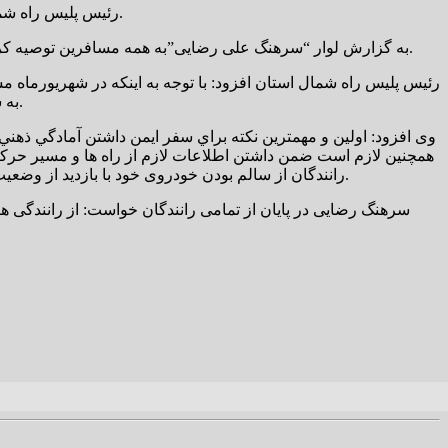
رئیس پلیس راه شمال استان بر رعایت قوانین و مقررات راهنمایی و رانندگی و پر هیز از هرگونه عجله و شتاب در مسیرهای رفت و بازگشت از سفر تاکید کرد.
به گزارش لوار “سرهنگ علی رضایی”به همه مسافرین توصیه کرد: با مدیریت سفر و برنامه ریزی منسجم و پرهیز از عجله و شتاب، از بروز حوادث ناگوار احتمالی برای خود و سایر هموطنان جلوگیری کنند.
رئیس پلیس راه شمال استان افزود: با توجه به اینکه در شهريورماه 
به سمت شهرهاي خود حرکت مي کنند که سريع رسيدن به مقصد باعث ايجاد عجله و شتاب در رانندگي و در نهايت باعث ايجاد تصادف مي شود.
وی افزود: اولين و مهمترين نکته براي سفر ايمن داشتن آمادگي ذهن
همچنين لازم است ضمن داشتن اطلاعات لازم از راه ها و مسير حرک
رانندگان از سالم بودن خودروی خود با بازديد از وضعيت لاستیک ها، چراغ ها، علائم هشدار دهنده ، تجهيزات سرمايشي و ايمني و همراه داشتن تجهيزات هشدار دهنده براي مواقع نياز مطمئن شوند.
سرهنگ رضایی در پایان از تمامی رانندگان خواست: از رانندگی ه