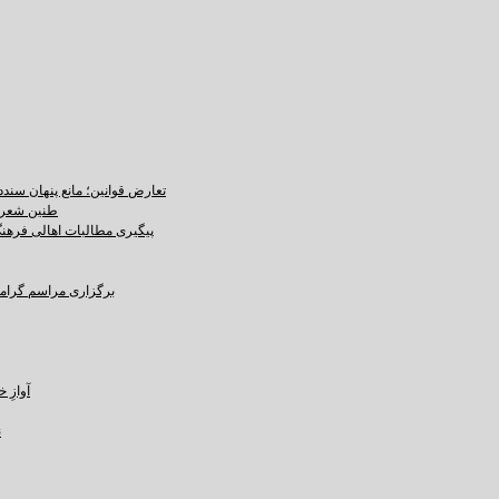
تعارض قوانین؛ مانع پنهان سند
طنین شعر ع
پیگیری مطالبات اهالی فرهنگ،
برگزاری مراسم گرامید
آوازِ خاک و 
ن