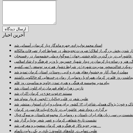
آخرین اخبار
استاد محمد نواب‌زاده، چهره ماندگار دیار کریمان، آسمانی شد
دار شدن بخش بزرگی از املاک/ ضرورت تجدیدنظر در ضوابط احراز تصرفات مالکانه
اشورایی در بزرگ‌ترین خانه خشتی جهان / سوگواره ملی چشمه‌سار در رفسنجان
 هنر و رسانه دیارکریمان در دیدار شهباز حسن‌پور با وزیر فرهنگ و ارشاد اسلامی
رویکرد عدالت‌محور مدیریت شهری/ در شرایط دشوار هم ترمز توسعه را نمی‌کشیم
مهلت ارسال آثار به جشنواره‌های هنری و ادبی روستا در استان کرمان تمدید شد
اشت روز قلم در کرمان همراه با رونمایی از رمان درخت‌هایی که خالکوبی داشتند
پیام مدیر مؤسسه فرهنگی و هنری تمدن جاوید به مناسبت روز قلم
نازنین زهرا پراهام قهرمان ترای اتلون استان شد
مستند «دعوت حق» در کرمان اکران شد
طنین شعر در قلب جبالبارز؛ انجمن وُروار متولد شد
خون؛ پژواک همدلی شاعران ۱۲ کشور برای میناب و ایرانِ استوار، منتشر شد
برگزاری رویداد شعر عاشورایی در تاریخ ادبیات فارسی در کرمان
شست بررسی زبان های ایران باستان و رونمایی از مجموعه داستان به سوگ خیال
نشست تاریخ شفاهی کرمان و عصر شعر بوتیا برگزار شد
مدیر جدید تالار فرهنگ و هنر کرمان منصوب و معرفی شد
طنینِ تنهایی در خانه‌هایِ خاموش؛ یادی بر یک روایتِ ناتمام