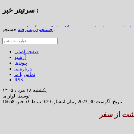
سرتیتر خبر :
استاد محمد نواب‌زاده، چهره ماندگار دیار کریمان، آسمانی شد
جستجو :
جستجوی پیشرفته
از املاک/ ضرورت تجدیدنظر در ضوابط احراز تصرفات مالکانه
رین خانه خشتی جهان / سوگواره ملی چشمه‌سار در رفسنجان
صفحه اصلی
آرشیو
پیوندها
درباره ما
تماس با ما
RSS
یکشنبه ۱۸ مرداد ۱۴۰۵
توسط: لوار ما
تاریخ: آگوست 30, 2023 زمان انتشار: 9:29 ب.ظ
کد خبر: 16658
گشت از سفر