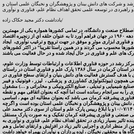
 رشد و شرکت های دانش بینان و پژوهشگران و نخبگان علمی استان و
یادداشت دکتر مجید حکاک زاده/
اصطلاح صنعت و دانشگاه، در تمامی کشورها همواره یکی از مهمترین
چالش های پیش روی توسعه محسوب می شده است و لذا حل این مشکل و موضوع زمینه ایده ایجاد پارك هاي علم و فناوري را از حدود دهه ۱۹۶۰ در جهان فراهم آورد تا به عنوان حلقه اي از زنجيره اقتصاد
 و فناوری ابزاری موثر و موفق در جهت ترویج و ترغیب نوآوری، ایجاد
ورها محسوب می گردند و در همین راستا تقریبا” در اکثر کشورهای
رک های علم و فناوری در حال ایجاد شده و در حال فعالیت می باشند
شور ما سابقه ایجاد پارک هاي علم و فناوري و مراکز رشد به دهه ۸۰ بر میگردد و اولین گام ها در این خصوص با راه اندازی ۲۰ مرکز رشد در حوزه فناوري اطلاعات و ارتباطات توسط وزارت علوم،
تحقيقات و فناوري در سال ۱۳۸۱ آغاز گردید و به تدریح تاسیس این پارک ها در استان های مختلف کشور کلید خورد و در همین خصوص در استان کرمان در سال ۱۳۸۶ پارک علم و فناوري استان در راستای
ی با هدف گسترش فعالیت های دانش بنیان و ارتقای سطح فناوری در
ی همچون (بیوتکنولوژی کشاورزی و پزشکی ، لیزر ، فوتونیک و فیبر
صنایع شیمیایی و تبدیلی ، صنایع الکترونیکی و مخابراتی و …) مشغول
 را به سرانجام رسانده است اما آنچه که بعنوان اتقاقی مهم و نقطه
فناوری پیشرفته کرمان می باشد که بعنوان مطالبه ای مهم ، اساسی
 دانش بینان و پژوهشگران و نخبگان علمی استان بوده است و اگرچه
نسبت به سایر استان های کشور دیرتر اما بالاخره بر اساس مصوبه شورای گسترش آموزش عالی وزارت عتف، در جلسه ۹۵۷ به تاریخ ۱۰/۰۷/۱۴۰۱و با ابلاغ رییس پارک علم و استان از سوی دکتر محمد علی
رمان از پارک دانشگاه تحصیلات تکمیلی صنعتی و فناوری پیشرفته کرمان تفکیک و به صورت پارک مستقل
نده تاثیر بسیار زیادی در تحقق اهداف نظام علم، فناوری و نوآوری به
 منظر اداری و اجرایی تاثیر زیاد در افزایش و ارتقای تعامل و هم