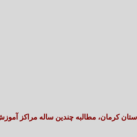
تعارض قوانین؛ مانع پنهان سنددار شدن بخش بزرگی 
طنین شعر عاشورایی در بزرگ‌ت
استان کرمان، مطالبه چندین ساله مراکز آموزش