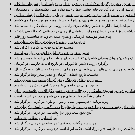
دار شدن بخش بزرگی از املاک/ ضرورت تجدیدنظر در ضوابط احراز تصرفات مالکانه
اشورایی در بزرگ‌ترین خانه خشتی جهان / سوگواره ملی چشمه‌سار در رفسنجان
 هنر و رسانه دیارکریمان در دیدار شهباز حسن‌پور با وزیر فرهنگ و ارشاد اسلامی
رویکرد عدالت‌محور مدیریت شهری/ در شرایط دشوار هم ترمز توسعه را نمی‌کشیم
مهلت ارسال آثار به جشنواره‌های هنری و ادبی روستا در استان کرمان تمدید شد
اشت روز قلم در کرمان همراه با رونمایی از رمان درخت‌هایی که خالکوبی داشتند
پیام مدیر مؤسسه فرهنگی و هنری تمدن جاوید به مناسبت روز قلم
نازنین زهرا پراهام قهرمان ترای اتلون استان شد
مستند «دعوت حق» در کرمان اکران شد
طنین شعر در قلب جبالبارز؛ انجمن وُروار متولد شد
خون؛ پژواک همدلی شاعران ۱۲ کشور برای میناب و ایرانِ استوار، منتشر شد
برگزاری رویداد شعر عاشورایی در تاریخ ادبیات فارسی در کرمان
شست بررسی زبان های ایران باستان و رونمایی از مجموعه داستان به سوگ خیال
نشست تاریخ شفاهی کرمان و عصر شعر بوتیا برگزار شد
مدیر جدید تالار فرهنگ و هنر کرمان منصوب و معرفی شد
طنینِ تنهایی در خانه‌هایِ خاموش؛ یادی بر یک روایتِ ناتمام
نگی و ادبی بر سرودی ماندگار از روح‌الله خالقی، حسین گل‌گلاب و غلامحسین بنان
کرمان پیشگام فعالیت‌های ترویجی شعر و ادب در کشور است
ویژه برنامه «خرمشهر؛ بیتی از دیوان وطن» در کرمان برگزار شد
سناد، حائز رتبه نخست روابط عمومی سازمان‌های تابعه دادگستری استان کرمان شد
آیین نکوداشت روز ایران‌شناسی در کرمان برگزار شد
آیین انتخاب و خطا در شاهنامه
مراسم بزرگداشت حکیم عمر خیام در کرمان برگزار شد