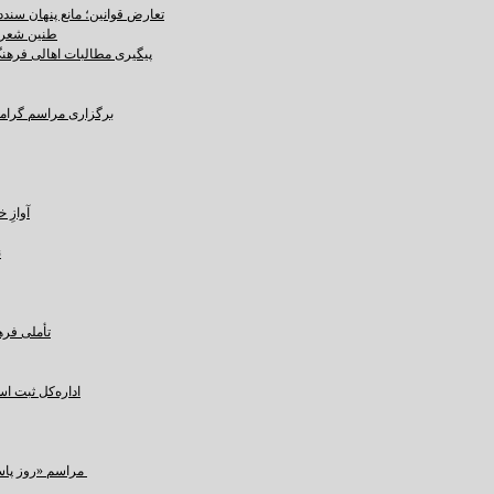
تعارض قوانین؛ مانع پنهان سند
طنین شعر ع
پیگیری مطالبات اهالی فرهنگ،
برگزاری مراسم گرامید
آوازِ خاک و 
ن
تأملی فره
اداره‌کل ثبت ا
مراسم «روز پاسداشت زبان فارسی» و بزرگداشت حکیم ابوالقاسم فردوسی در کرمان برگزار شد