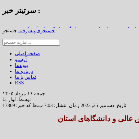
سرتیتر خبر :
استاد محمد نواب‌زاده، چهره ماندگار دیار کریمان، آسمانی شد
جستجو :
جستجوی پیشرفته
از املاک/ ضرورت تجدیدنظر در ضوابط احراز تصرفات مالکانه
رین خانه خشتی جهان / سوگواره ملی چشمه‌سار در رفسنجان
صفحه اصلی
آرشیو
پیوندها
درباره ما
تماس با ما
RSS
جمعه ۱۶ مرداد ۱۴۰۵
توسط: لوار ما
تاریخ: دسامبر 25, 2023 زمان انتشار: 7:03 ب.ظ
کد خبر: 17869
 عالی و دانشگاهای استان