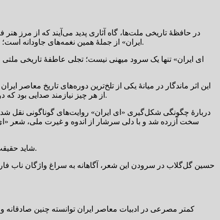
در حافظهٔ تاریخی ملت‌ها، گاه آثاری پدید می‌آیند که از مرز هن
ایران» از جملهٔ همین نغمه‌های جاودانه است؛ سرودی که با گذشت دهه‌ها، هنوز هم با نخستین نت‌هایش، احساسی عمیق از تعلق، غرور و دلبستگی به ایران را در جان شنونده بیدار می‌کند.
این اثر ماندگار در میانهٔ یکی از تلخ‌ترین دوره‌های تاریخ معاصر ای
از هر چیز نیازمند صدایی بود که دوباره شکوه ایران را به یادش آورد؛ صدایی که بتواند فراتر از سیاست، به ژرفای جان مردم نفوذ کند و حس فراموش‌شدهٔ عزت را بیدار سازد.
دربارهٔ چگونگی شکل‌گیری «ای ایران» روایت‌های گوناگونی نقل شده 
سخت آزرده شد و با دلی سرشار از اندوه و غیرت ملی، شعر «ای ا
شاید حقیقت تاریخی دقیق، جایی میان این دو روایت باشد؛ اما آنچه اهمیت دارد، روح مشترکی است که در جان هر سه هنرمند جاری بود: عشق به ایران.
حسین گل‌گلاب در سرودن این شعر، آگاهانه به سراغ واژگان ناب فارس
کمتر مصرعی در ادبیات معاصر ایران توانسته چنین صادقانه و 