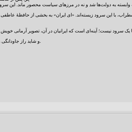
اب، با این سرود زیسته‌اند. «ای ایران» به بخشی از حافظهٔ عاطفی م
و شاید راز جاودانگی هنر نیز همین باشد؛ اینکه بتواند انسان را به ریشه‌های خویش بازگرداند.