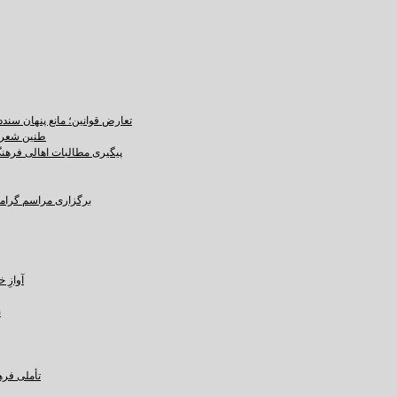
تعارض قوانین؛ مانع پنهان سند
طنین شعر ع
پیگیری مطالبات اهالی فرهنگ،
برگزاری مراسم گرامید
آوازِ خاک و 
ن
تأملی فره