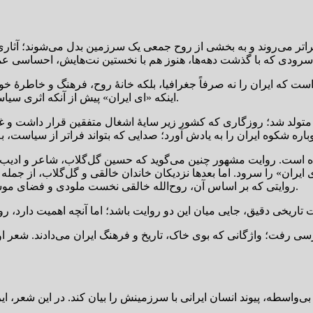
ر فراتر می‌روند و به بخشی از روح جمعی یک سرزمین بدل می‌شوند؛ آثاری
اینکه «ای ایران» پیش از آنکه اثری سیاسی باشد، سرودی انسانی و فرهنگی است؛ سرودی برخاسته از عشق.
ران متولد شد؛ روزگاری که کشور زیر سایهٔ اشغال متفقین قرار داشت و غر
است. روایت مشهور چنین می‌گوید که حسین گل‌گلاب، شاعر و ادیب نامدا
یران» را سرود. اما بعدها نزدیکان خاندان خالقی و گل‌گلاب، از جمله 
روایتی که بر اساس آن، روح‌الله خالقی نخست ملودی و فضای موسیقایی اثر را ساخته بود و سپس گل‌گلاب شعری متناسب با آن سرود.
ی رفت؛ واژگانی که بوی خاک، تاریخ و فرهنگ ایران می‌دادند. شعر ا
بی‌واسطه، پیوند انسان ایرانی با سرزمینش را بیان کند. در این شعر