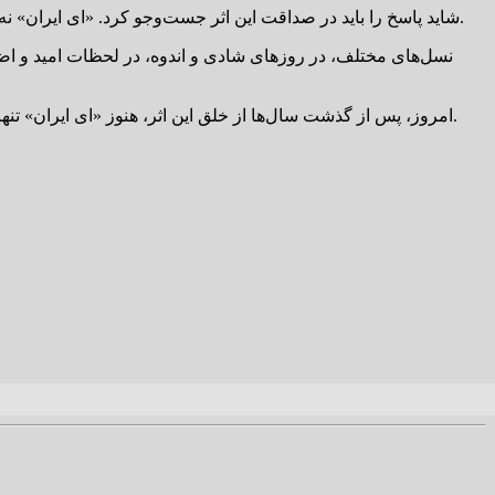
شاید پاسخ را باید در صداقت این اثر جست‌وجو کرد. «ای ایران» نه وابسته به دولت‌ها شد و نه در مرزهای سیاست محصور ماند. این سرود، متعلق به مردم شد؛ متعلق به همهٔ کسانی که ایران را دوست دارند.
نسل‌های مختلف، در روزهای شادی و اندوه، در لحظات امید و اضطر
امروز، پس از گذشت سال‌ها از خلق این اثر، هنوز «ای ایران» تنها یک سرود نیست؛ آینه‌ای است که ایرانیان در آن، تصویر آرمانی خویش را می‌بینند: ایرانی سرافراز، نجیب، استوار و عاشق فرهنگ و انسانیت.