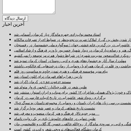
آخرین اخبار
استاد محمد نواب‌زاده، چهره ماندگار دیار کریمان، آسمانی شد
دار شدن بخش بزرگی از املاک/ ضرورت تجدیدنظر در ضوابط احراز تصرفات مالکانه
اشورایی در بزرگ‌ترین خانه خشتی جهان / سوگواره ملی چشمه‌سار در رفسنجان
 هنر و رسانه دیارکریمان در دیدار شهباز حسن‌پور با وزیر فرهنگ و ارشاد اسلامی
رویکرد عدالت‌محور مدیریت شهری/ در شرایط دشوار هم ترمز توسعه را نمی‌کشیم
مهلت ارسال آثار به جشنواره‌های هنری و ادبی روستا در استان کرمان تمدید شد
اشت روز قلم در کرمان همراه با رونمایی از رمان درخت‌هایی که خالکوبی داشتند
پیام مدیر مؤسسه فرهنگی و هنری تمدن جاوید به مناسبت روز قلم
نازنین زهرا پراهام قهرمان ترای اتلون استان شد
مستند «دعوت حق» در کرمان اکران شد
طنین شعر در قلب جبالبارز؛ انجمن وُروار متولد شد
خون؛ پژواک همدلی شاعران ۱۲ کشور برای میناب و ایرانِ استوار، منتشر شد
برگزاری رویداد شعر عاشورایی در تاریخ ادبیات فارسی در کرمان
شست بررسی زبان های ایران باستان و رونمایی از مجموعه داستان به سوگ خیال
نشست تاریخ شفاهی کرمان و عصر شعر بوتیا برگزار شد
مدیر جدید تالار فرهنگ و هنر کرمان منصوب و معرفی شد
طنینِ تنهایی در خانه‌هایِ خاموش؛ یادی بر یک روایتِ ناتمام
نگی و ادبی بر سرودی ماندگار از روح‌الله خالقی، حسین گل‌گلاب و غلامحسین بنان
کرمان پیشگام فعالیت‌های ترویجی شعر و ادب در کشور است