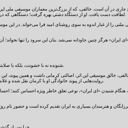
 جاری در آن است. خالقی، که از بزرگ‌ترین معماران موسیقی ملی ایران
لطافت دست یافت. او از دستگاه دشتی بهره گرفت؛ دستگاهی که در موسیقی ایرانی، هم توان بیان اندوه را دارد و هم شکوه و استواری را.
ویی ملتی را از غبار اندوه به سوی روشنای امید فرا می‌خواند. در ای
ی ایران» هرگز چنین جاودانه نمی‌شد. بنان این سرود را تنها نخواند؛ 
شنونده نه با خشونت، بلکه با صلابتی نجیب روبه‌رو می‌شود؛ صلابتی برخاسته از فرهنگی کهن و ریشه‌دار.
له خالقی، خالق موسیقی این اثر، اصالتی کرمانی داشت و همین پیوند، این
روایت‌هایی از پیوند خانوادگی او با کرمان نقل شده و غلامحسین بنان نیز از سوی خانوادهٔ مادری با این خطه نسبت داشته است.
ام شنیدن «ای ایران»، نوعی تعلق خاطر ویژه احساس کنند؛ احساسی ک
گان و هنرمندان بسیاری به ایران تقدیم کرده است و حضور نام روح‌ال
چرا پس از گذشت 