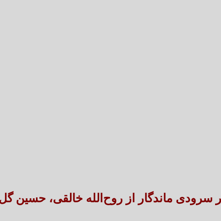
تعارض قوانین؛ مانع پنهان سنددار شدن بخش بزرگی 
طنین شعر عاشورایی در بزرگ‌ت
ر سرودی ماندگار از روح‌الله خالقی، حسین گل‌