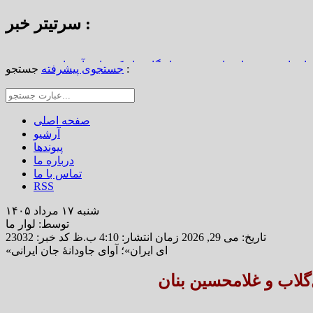
سرتیتر خبر :
استاد محمد نواب‌زاده، چهره ماندگار دیار کریمان، آسمانی شد
جستجو :
جستجوی پیشرفته
از املاک/ ضرورت تجدیدنظر در ضوابط احراز تصرفات مالکانه
رین خانه خشتی جهان / سوگواره ملی چشمه‌سار در رفسنجان
صفحه اصلی
آرشیو
پیوندها
درباره ما
تماس با ما
RSS
شنبه ۱۷ مرداد ۱۴۰۵
توسط: لوار ما
تاریخ: می 29, 2026 زمان انتشار: 4:10 ب.ظ
کد خبر: 23032
«ای ایران»؛ آوای جاودانهٔ جان ایرانی
گلاب و غلامحسین بنان