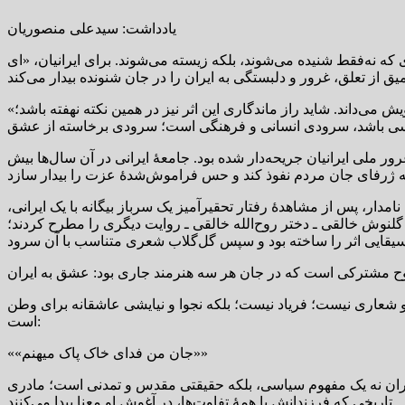
یادداشت: سیدعلی منصوریان
 که نه‌فقط شنیده می‌شوند، بلکه زیسته می‌شوند. برای ایرانیان، «ای
«ای ایران» تنها یک سرود میهنی نیست؛ تجلی عاطفهٔ تاریخی ملتی است که ایران را نه صرفاً جغرافیا، بلکه خانهٔ روح، فرهنگ و خاطرهٔ خویش می‌داند. شاید راز ماندگاری این اثر نیز در همین نکته نهفته باشد؛
ور ملی ایرانیان جریحه‌دار شده بود. جامعهٔ ایرانی در آن سال‌ها بیش
ر، پس از مشاهدهٔ رفتار تحقیرآمیز یک سرباز بیگانه با یک ایرانی،
گلنوش خالقی ـ دختر روح‌الله خالقی ـ روایت دیگری را مطرح کردند؛
و شعاری نیست؛ فریاد نیست؛ بلکه نجوا و نیایشی عاشقانه برای وطن
است:
««جان من فدای خاک پاک میهنم»»
، ایران نه یک مفهوم سیاسی، بلکه حقیقتی مقدس و تمدنی است؛ مادری
تاریخی که فرزندانش با همهٔ تفاوت‌ها، در آغوش او معنا پیدا می‌کنند.