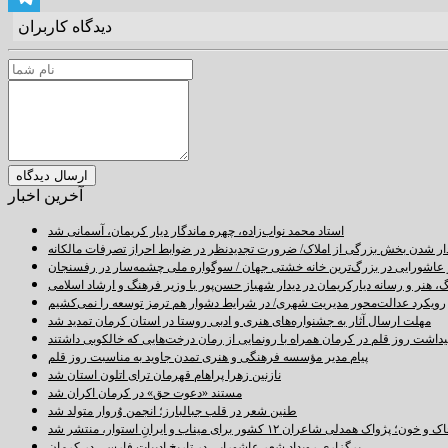
دیدگاه کاربران
Telegram
آخرین اخبار
استاد محمد نواب‌زاده، چهره ماندگار دیار کریمان، آسمانی شد
دار شدن بخش بزرگی از املاک/ ضرورت تجدیدنظر در ضوابط احراز تصرفات مالکانه
اشورایی در بزرگ‌ترین خانه خشتی جهان / سوگواره ملی چشمه‌سار در رفسنجان
 هنر و رسانه دیارکریمان در دیدار شهباز حسن‌پور با وزیر فرهنگ و ارشاد اسلامی
رویکرد عدالت‌محور مدیریت شهری/ در شرایط دشوار هم ترمز توسعه را نمی‌کشیم
مهلت ارسال آثار به جشنواره‌های هنری و ادبی روستا در استان کرمان تمدید شد
اشت روز قلم در کرمان همراه با رونمایی از رمان درخت‌هایی که خالکوبی داشتند
پیام مدیر مؤسسه فرهنگی و هنری تمدن جاوید به مناسبت روز قلم
نازنین زهرا پراهام قهرمان ترای اتلون استان شد
مستند «دعوت حق» در کرمان اکران شد
طنین شعر در قلب جبالبارز؛ انجمن وُروار متولد شد
خون؛ پژواک همدلی شاعران ۱۲ کشور برای میناب و ایرانِ استوار، منتشر شد
برگزاری رویداد شعر عاشورایی در تاریخ ادبیات فارسی در کرمان