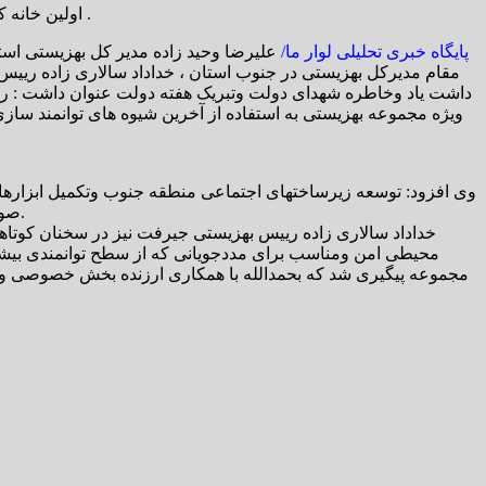
اولین خانه کوچک بیماران اعصاب وروان در شهرستان جیرفت در سفر یکروزه مدیر کل بهزیستی استان کرمان به این شهرستان افتتاح وآغاز به کار کرد .
پایگاه خبری تحلیلی لوار ما/
علیرضا وحید زاده مدیر کل بهزیستی اس
مقام مدیرکل بهزیستی در جنوب استان ، خداداد سالاری زاده ری
داشت یاد وخاطره شهدای دولت وتبریک هفته دولت عنوان داشت : راه 
ویژه مجموعه بهزیستی به استفاده از آخرین شیوه های توانمند سا
وی افزود: توسعه زیرساختهای اجتماعی منطقه جنوب وتکمیل ابزارهای 
صورت صلاحدید مسئولین کشوری وحرکت این مناطق به سمت ارتقا به سطح استان وپس آن کمبودهای کمتری در این زمینه وجود داشته باشد.
خداداد سالاری زاده رییس بهزیستی جیرفت نیز در سخنان کوتاه
محیطی امن ومناسب برای مددجویانی که از سطح توانمندی بیشتری 
مجموعه پیگیری شد که بحمدالله با همکاری ارزنده بخش خصوصی وهمرا