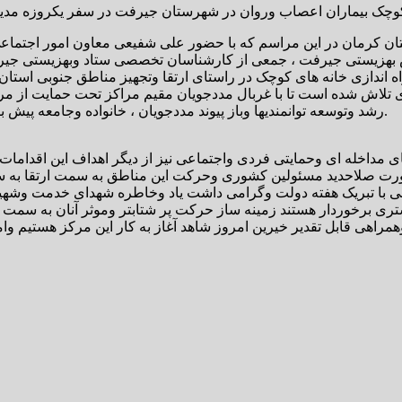
تان کرمان در این مراسم که با حضور علی شفیعی معاون امور اجتما
یس بهزیستی جیرفت ، جمعی از کارشناسان تخصصی ستاد وبهزیستی جیر
اندازی خانه های کوچک در راستای ارتقا وتجهیز مناطق جنوبی استان 
زی تلاش شده است تا با غربال مددجویان مقیم مراکز تحت حمایت از 
رشد وتوسعه توانمندیها وباز پیوند مددجویان ، خانواده وجامعه پیش برویم که راه اندازی این مراکز نیز در راستای همین هدف دنبال میشود.
مداخله ای وحمایتی فردی واجتماعی نیز از دیگر اهداف این اقدامات ا
ی با تبریک هفته دولت وگرامی داشت یاد وخاطره شهدای خدمت وشهیدان
برخوردار هستند زمینه ساز حرکت پر شتابتر وموثر آنان به سمت استقلا
هی قابل تقدیر خیرین امروز شاهد آغاز به کار این مرکز هستیم وامید