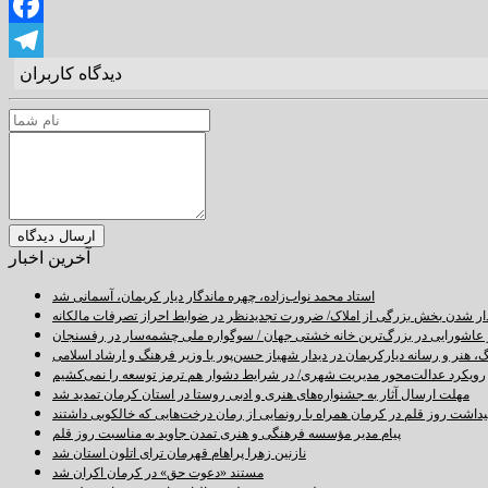
Twitter
Facebook
دیدگاه کاربران
Telegram
آخرین اخبار
استاد محمد نواب‌زاده، چهره ماندگار دیار کریمان، آسمانی شد
دار شدن بخش بزرگی از املاک/ ضرورت تجدیدنظر در ضوابط احراز تصرفات مالکانه
اشورایی در بزرگ‌ترین خانه خشتی جهان / سوگواره ملی چشمه‌سار در رفسنجان
 هنر و رسانه دیارکریمان در دیدار شهباز حسن‌پور با وزیر فرهنگ و ارشاد اسلامی
رویکرد عدالت‌محور مدیریت شهری/ در شرایط دشوار هم ترمز توسعه را نمی‌کشیم
مهلت ارسال آثار به جشنواره‌های هنری و ادبی روستا در استان کرمان تمدید شد
اشت روز قلم در کرمان همراه با رونمایی از رمان درخت‌هایی که خالکوبی داشتند
پیام مدیر مؤسسه فرهنگی و هنری تمدن جاوید به مناسبت روز قلم
نازنین زهرا پراهام قهرمان ترای اتلون استان شد
مستند «دعوت حق» در کرمان اکران شد