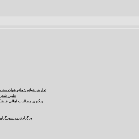
تعارض قوانین؛ مانع پنهان سند
طنین شعر ع
پیگیری مطالبات اهالی فرهنگ،
برگزاری مراسم گرامید