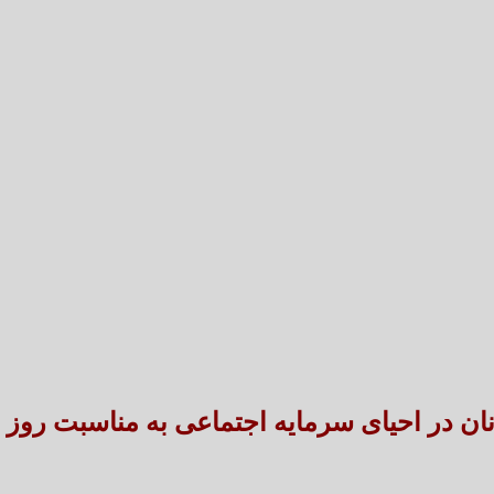
تعارض قوانین؛ مانع پنهان سنددار شدن بخش بزرگی 
طنین شعر عاشورایی در بزرگ‌ت
نان در احیای سرمایه اجتماعی به مناسبت روز