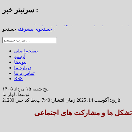
سرتیتر خبر :
استاد محمد نواب‌زاده، چهره ماندگار دیار کریمان، آسمانی شد
جستجو :
جستجوی پیشرفته
از املاک/ ضرورت تجدیدنظر در ضوابط احراز تصرفات مالکانه
رین خانه خشتی جهان / سوگواره ملی چشمه‌سار در رفسنجان
صفحه اصلی
آرشیو
پیوندها
درباره ما
تماس با ما
RSS
پنج شنبه ۱۵ مرداد ۱۴۰۵
توسط: لوار ما
تاریخ: آگوست 14, 2025 زمان انتشار: 7:40 ب.ظ
کد خبر: 21280
 تشکل ها و‌ مشارکت های اجتماعی