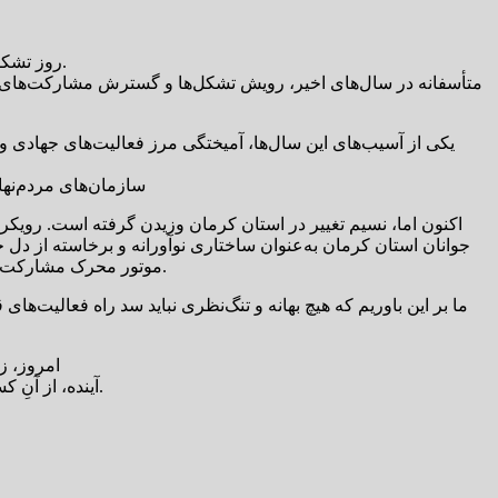
روز تشکل‌ها، فرصتی است برای بازخوانی نقش مردم در معماری آینده؛ نقشی که اگر به فراموشی سپرده شود، جامعه از پویایی و امید تهی می‌گردد.
متأسفانه در سال‌های اخیر، رویش تشکل‌ها و گسترش مشارکت‌های اج
یکی از آسیب‌های این سال‌ها، آمیختگی مرز فعالیت‌های جهادی و 
سازمان‌های مردم‌نهاد
اکنون اما، نسیم تغییر در استان کرمان وزیدن گرفته است. رویکرد
موتور محرک مشارکت جوانان؛ پلی است میان نسل تازه کنشگران و نهادهای مدنی که می‌خواهد از ظرفیت بی‌بدیل جوانی برای نوسازی فضای اجتماعی بهره گیرد.
ما بر این باوریم که هیچ بهانه و تنگ‌نظری نباید سد راه فعالیت‌های
امروز، ز
آینده، از آنِ کسانی است که جرئت آغاز دارند، و این بار، نوبت تشکل‌ها و جوانانی است که می‌خواهند در کنار هم، افق تازه‌ای برای کرمان برفراز رقم بزنند.