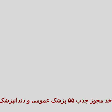
تعارض قوانین؛ مانع پنهان سنددار شدن بخش بزرگی 
طنین شعر عاشورایی در بزرگ‌ت
ذ مجوز جذب ۵۵ پزشک عمومی و دندانپزشک