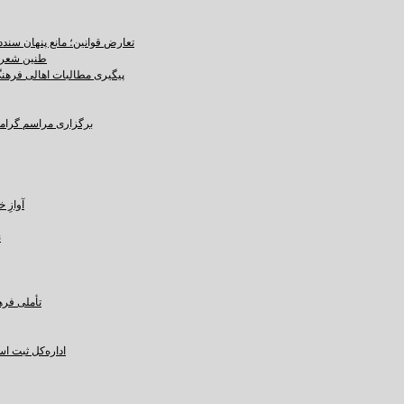
تعارض قوانین؛ مانع پنهان سند
طنین شعر ع
پیگیری مطالبات اهالی فرهنگ،
برگزاری مراسم گرامید
آوازِ خاک و 
ن
تأملی فره
اداره‌کل ثبت ا