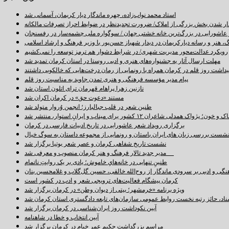
استاد محمد نواب‌زاده، چهره ماندگار دیار کریمان، آسمانی شد
دار شدن بخش بزرگی از املاک/ ضرورت تجدیدنظر در ضوابط احراز تصرفات مالکانه
اشورایی در بزرگ‌ترین خانه خشتی جهان / سوگواره ملی چشمه‌سار در رفسنجان
 هنر و رسانه دیارکریمان در دیدار شهباز حسن‌پور با وزیر فرهنگ و ارشاد اسلامی
رویکرد عدالت‌محور مدیریت شهری/ در شرایط دشوار هم ترمز توسعه را نمی‌کشیم
مهلت ارسال آثار به جشنواره‌های هنری و ادبی روستا در استان کرمان تمدید شد
اشت روز قلم در کرمان همراه با رونمایی از رمان درخت‌هایی که خالکوبی داشتند
پیام مدیر مؤسسه فرهنگی و هنری تمدن جاوید به مناسبت روز قلم
نازنین زهرا پراهام قهرمان ترای اتلون استان شد
مستند «دعوت حق» در کرمان اکران شد
طنین شعر در قلب جبالبارز؛ انجمن وُروار متولد شد
خون؛ پژواک همدلی شاعران ۱۲ کشور برای میناب و ایرانِ استوار، منتشر شد
برگزاری رویداد شعر عاشورایی در تاریخ ادبیات فارسی در کرمان
شست بررسی زبان های ایران باستان و رونمایی از مجموعه داستان به سوگ خیال
نشست تاریخ شفاهی کرمان و عصر شعر بوتیا برگزار شد
مدیر جدید تالار فرهنگ و هنر کرمان منصوب و معرفی شد
طنینِ تنهایی در خانه‌هایِ خاموش؛ یادی بر یک روایتِ ناتمام
نگی و ادبی بر سرودی ماندگار از روح‌الله خالقی، حسین گل‌گلاب و غلامحسین بنان
کرمان پیشگام فعالیت‌های ترویجی شعر و ادب در کشور است
ویژه برنامه «خرمشهر؛ بیتی از دیوان وطن» در کرمان برگزار شد
سناد، حائز رتبه نخست روابط عمومی سازمان‌های تابعه دادگستری استان کرمان شد
آیین نکوداشت روز ایران‌شناسی در کرمان برگزار شد
آیین انتخاب و خطا در شاهنامه
مراسم بزرگداشت حکیم عمر خیام در کرمان برگزار شد