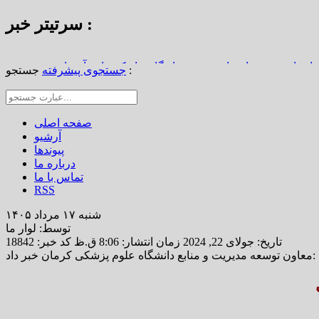
سرتیتر خبر :
استاد محمد نواب‌زاده، چهره ماندگار دیار کریمان، آسمانی شد
جستجو :
جستجوی پیشرفته
از املاک/ ضرورت تجدیدنظر در ضوابط احراز تصرفات مالکانه
رین خانه خشتی جهان / سوگواره ملی چشمه‌سار در رفسنجان
صفحه اصلی
آرشیو
پیوندها
درباره ما
تماس با ما
RSS
شنبه ۱۷ مرداد ۱۴۰۵
توسط: لوار ما
تاریخ: جولای 22, 2024 زمان انتشار: 8:06 ق.ظ
کد خبر: 18842
معاون توسعه مدیریت و منابع دانشگاه علوم پزشکی کرمان خبر داد: