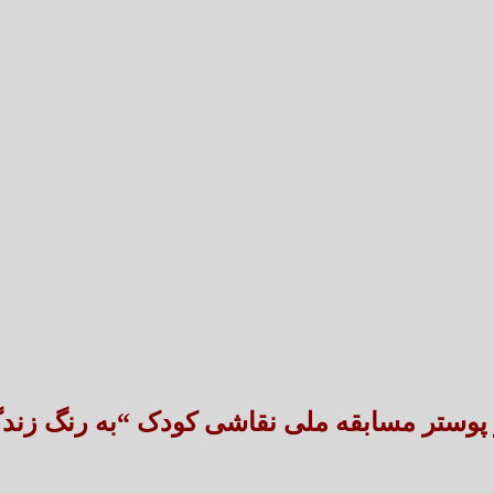
تعارض قوانین؛ مانع پنهان سنددار شدن بخش بزرگی 
طنین شعر عاشورایی در بزرگ‌ت
ز پوستر مسابقه ملی نقاشی کودک “به رنگ زند