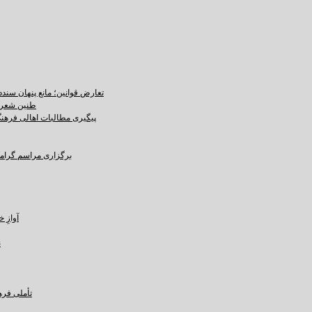
تعارض قوانین؛ مانع پنهان سند
طنین شعر ع
پیگیری مطالبات اهالی فرهنگ،
برگزاری مراسم گرامید
آوازِ خاک و 
ن
تأملی فره