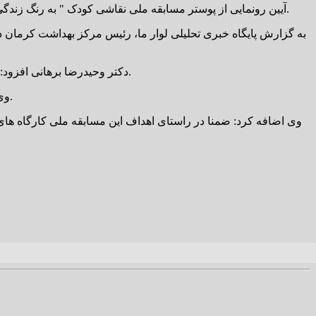
آیین رونمایی از پوستر مسابقه ملی نقاشی کودک " به رنگ زندگی" با حضور مسئولان استانی و مسئولان مرکز بهداشت شهرستان کرمان، ۱۱ بهمن ماه در محل مرکز بهداشت شهرستان کرمان برگزار شد.
به گزارش پایگاه خبری تحلیلی لوار ما، رئیس مرکز بهداشت کرمان
دکتر وحیدرضا برهانی افزود: این مسابقه ملی ویژه گروه سنی ۶ تا ۸ سال و ۹ تا ۱۲ سال است و علاقه مندن می توانند آثار خود را تا ۱۵ بهمن ماه به دبیرخانه ارسال کنند.
وی اضافه کرد: ۳٠ اثر برتر در فرودین ماه سال ۱۴٠۲ معرفی خواهند شد و به آثار برتر تندیس مسابقه، دیپلم افتخار و لوح تقدیر اهدا خواهد شد.
وی اضافه کرد: ضمنا در راستای اهداف این مسابقه ملی کارگاه ه