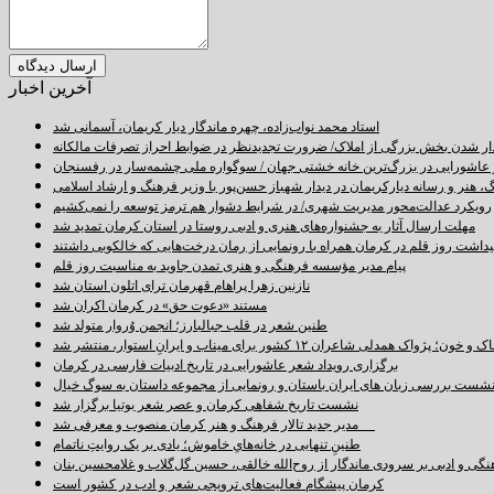
آخرین اخبار
استاد محمد نواب‌زاده، چهره ماندگار دیار کریمان، آسمانی شد
دار شدن بخش بزرگی از املاک/ ضرورت تجدیدنظر در ضوابط احراز تصرفات مالکانه
اشورایی در بزرگ‌ترین خانه خشتی جهان / سوگواره ملی چشمه‌سار در رفسنجان
 هنر و رسانه دیارکریمان در دیدار شهباز حسن‌پور با وزیر فرهنگ و ارشاد اسلامی
رویکرد عدالت‌محور مدیریت شهری/ در شرایط دشوار هم ترمز توسعه را نمی‌کشیم
مهلت ارسال آثار به جشنواره‌های هنری و ادبی روستا در استان کرمان تمدید شد
اشت روز قلم در کرمان همراه با رونمایی از رمان درخت‌هایی که خالکوبی داشتند
پیام مدیر مؤسسه فرهنگی و هنری تمدن جاوید به مناسبت روز قلم
نازنین زهرا پراهام قهرمان ترای اتلون استان شد
مستند «دعوت حق» در کرمان اکران شد
طنین شعر در قلب جبالبارز؛ انجمن وُروار متولد شد
خون؛ پژواک همدلی شاعران ۱۲ کشور برای میناب و ایرانِ استوار، منتشر شد
برگزاری رویداد شعر عاشورایی در تاریخ ادبیات فارسی در کرمان
شست بررسی زبان های ایران باستان و رونمایی از مجموعه داستان به سوگ خیال
نشست تاریخ شفاهی کرمان و عصر شعر بوتیا برگزار شد
مدیر جدید تالار فرهنگ و هنر کرمان منصوب و معرفی شد
طنینِ تنهایی در خانه‌هایِ خاموش؛ یادی بر یک روایتِ ناتمام
نگی و ادبی بر سرودی ماندگار از روح‌الله خالقی، حسین گل‌گلاب و غلامحسین بنان
کرمان پیشگام فعالیت‌های ترویجی شعر و ادب در کشور است