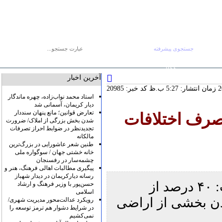
جستجوی پیشرفته
جستجو :
جمعه ۱۶ مرداد
صفحه اصلی
آرشیو
پیوندها
درباره ما
تماس با ما
RSS
آخرین اخبار
کد خبر: 20985
استاد محمد نواب‌زاده، چهره ماندگار
دیار کریمان، آسمانی شد
تعارض قوانین؛ مانع پنهان سنددار
صرف اختلافات
شدن بخش بزرگی از املاک/ ضرورت
تجدیدنظر در ضوابط احراز تصرفات
مالکانه
طنین شعر عاشورایی در بزرگ‌ترین
خانه خشتی جهان / سوگواره ملی
چشمه‌سار در رفسنجان
پیگیری مطالبات اهالی فرهنگ، هنر و
رسانه دیارکریمان در دیدار شهباز
مدیرکل ثبت اسناد و املاک استان کرمان گفت: ۴۰ درصد از
حسن‌پور با وزیر فرهنگ و ارشاد
اسلامی
ودن بخشی از اراضی
رویکرد عدالت‌محور مدیریت شهری/
در شرایط دشوار هم ترمز توسعه را
نمی‌کشیم