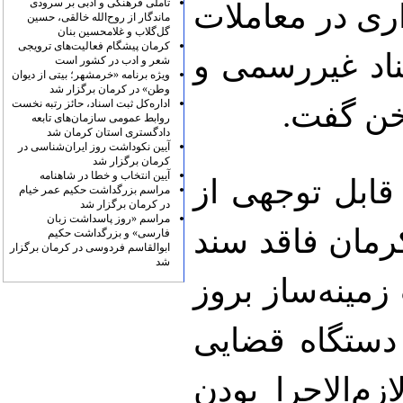
تأملی فرهنگی و ادبی بر سرودی
اری در معاملات
ماندگار از روح‌الله خالقی، حسین
گل‌گلاب و غلامحسین بنان
کرمان پیشگام فعالیت‌های ترویجی
ناد غیررسمی و
شعر و ادب در کشور است
ویژه برنامه «خرمشهر؛ بیتی از دیوان
وطن» در کرمان برگزار شد
اداره‌کل ثبت اسناد، حائز رتبه نخست
خن گفت.
روابط عمومی سازمان‌های تابعه
دادگستری استان کرمان شد
آیین نکوداشت روز ایران‌شناسی در
کرمان برگزار شد
آیین انتخاب و خطا در شاهنامه
قابل توجهی از
مراسم بزرگداشت حکیم عمر خیام
در کرمان برگزار شد
مراسم «روز پاسداشت زبان
رمان فاقد سند
فارسی» و بزرگداشت حکیم
ابوالقاسم فردوسی در کرمان برگزار
شد
مینه‌ساز بروز
دستگاه قضایی
م‌الاجرا بودن