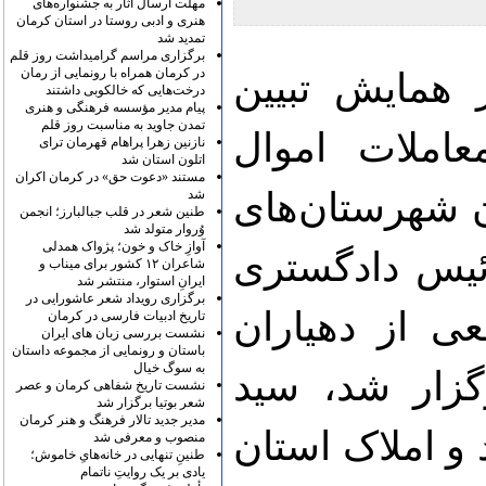
مهلت ارسال آثار به جشنواره‌های
هنری و ادبی روستا در استان کرمان
تمدید شد
برگزاری مراسم گرامیداشت روز قلم
در کرمان همراه با رونمایی از رمان
 همایش تبیین
درخت‌هایی که خالکوبی داشتند
پیام مدیر مؤسسه فرهنگی و هنری
تمدن جاوید به مناسبت روز قلم
املات اموال
نازنین زهرا پراهام قهرمان ترای
اتلون استان شد
مستند «دعوت حق» در کرمان اکران
ن شهرستان‌های
شد
طنین شعر در قلب جبالبارز؛ انجمن
وُروار متولد شد
آوازِ خاک و خون؛ پژواک همدلی
رئیس دادگستری
شاعران ۱۲ کشور برای میناب و
ایرانِ استوار، منتشر شد
برگزاری رویداد شعر عاشورایی در
ی از دهیاران
تاریخ ادبیات فارسی در کرمان
نشست بررسی زبان های ایران
باستان و رونمایی از مجموعه داستان
به سوگ خیال
گزار شد، سید
نشست تاریخ شفاهی کرمان و عصر
شعر بوتیا برگزار شد
مدیر جدید تالار فرهنگ و هنر کرمان
و املاک استان
منصوب و معرفی شد
طنینِ تنهایی در خانه‌هایِ خاموش؛
یادی بر یک روایتِ ناتمام