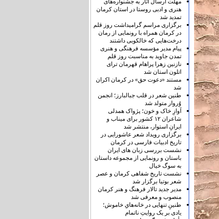
مهلت ارسال آثار به جشنواره‌های
هنری و ادبی روستا در استان کرمان
تمدید شد
برگزاری مراسم گرامیداشت روز قلم
در کرمان همراه با رونمایی از رمان
درخت‌هایی که خالکوبی داشتند
پیام مدیر مؤسسه فرهنگی و هنری
تمدن جاوید به مناسبت روز قلم
نازنین زهرا پراهام قهرمان ترای
اتلون استان شد
مستند «دعوت حق» در کرمان اکران
شد
طنین شعر در قلب جبالبارز؛ انجمن
وُروار متولد شد
آوازِ خاک و خون؛ پژواک همدلی
شاعران ۱۲ کشور برای میناب و
ایرانِ استوار، منتشر شد
برگزاری رویداد شعر عاشورایی در
تاریخ ادبیات فارسی در کرمان
نشست بررسی زبان های ایران
باستان و رونمایی از مجموعه داستان
به سوگ خیال
نشست تاریخ شفاهی کرمان و عصر
شعر بوتیا برگزار شد
مدیر جدید تالار فرهنگ و هنر کرمان
منصوب و معرفی شد
طنینِ تنهایی در خانه‌هایِ خاموش؛
یادی بر یک روایتِ ناتمام