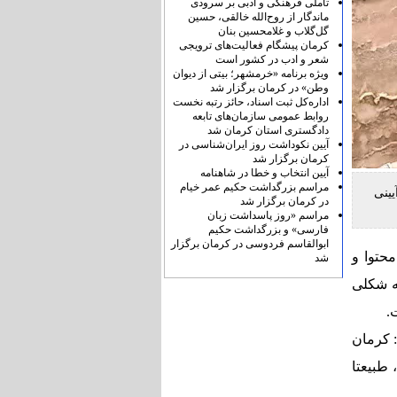
تأملی فرهنگی و ادبی بر سرودی
ماندگار از روح‌الله خالقی، حسین
گل‌گلاب و غلامحسین بنان
کرمان پیشگام فعالیت‌های ترویجی
شعر و ادب در کشور است
ویژه برنامه «خرمشهر؛ بیتی از دیوان
وطن» در کرمان برگزار شد
اداره‌کل ثبت اسناد، حائز رتبه نخست
روابط عمومی سازمان‌های تابعه
دادگستری استان کرمان شد
آیین نکوداشت روز ایران‌شناسی در
کرمان برگزار شد
آیین انتخاب و خطا در شاهنامه
مراسم بزرگداشت حکیم عمر خیام
یینی
در کرمان برگزار شد
مراسم «روز پاسداشت زبان
فارسی» و بزرگداشت حکیم
ابوالقاسم فردوسی در کرمان برگزار
حتوا و
شد
‌ شکلی
.
: کرمان
 طبیعتا