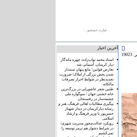
یو
پیوندها
درباره ما
تماس با ما
آخرین اخبار
1902
استاد محمد نواب‌زاده، چهره ماندگار
دیار کریمان، آسمانی شد
تعارض قوانین؛ مانع پنهان سنددار
شدن بخش بزرگی از املاک/ ضرورت
تجدیدنظر در ضوابط احراز تصرفات
مالکانه
طنین شعر عاشورایی در بزرگ‌ترین
خانه خشتی جهان / سوگواره ملی
چشمه‌سار در رفسنجان
پیگیری مطالبات اهالی فرهنگ، هنر و
رسانه دیارکریمان در دیدار شهباز
حسن‌پور با وزیر فرهنگ و ارشاد
اسلامی
رویکرد عدالت‌محور مدیریت شهری/
در شرایط دشوار هم ترمز توسعه را
نمی‌کشیم