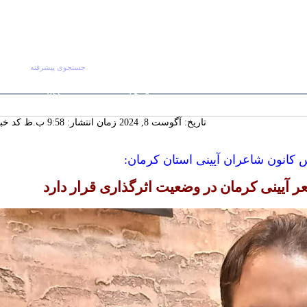
جستجوی پیشرفته
جستجو :
جمعه ۱۶ مرداد
صفحه اصلی
آرش
RSS
۱۴۰۵
 ماندگار دیار
تاریخ: آگوست 8, 2024 زمان انتشار: 9:58 ب.ظ
کد خبر: 3
سنددار شدن
ورت تجدیدنظر
لکانه
 کانون شاعران آیینی استان کرمان:
گ‌ترین خانه
 چشمه‌سار در
 آیینی کرمان در وضعیت اثرگذاری قرار دارد