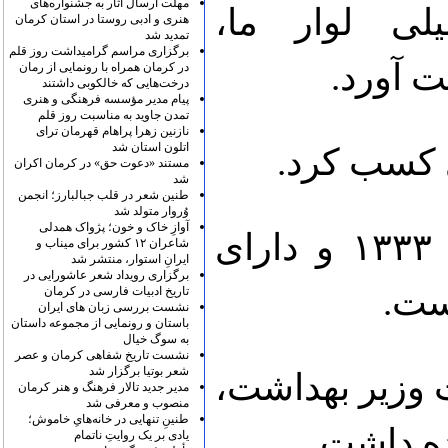
مهلت ارسال آثار به جشنواره‌های
لی لوار ما،
هنری و ادبی روستا در استان کرمان
تمدید شد
برگزاری مراسم گرامیداشت روز قلم
در کرمان همراه با رونمایی از رمان
درخت‌هایی که خالکوبی داشتند
پیام مدیر مؤسسه فرهنگی و هنری
تمدن جاوید به مناسبت روز قلم
نازنین زهرا پراهام قهرمان ترای
اتلون استان شد
مستند «دعوت حق» در کرمان اکران
شد
طنین شعر در قلب جبالبارز؛ انجمن
وُروار متولد شد
آوازِ خاک و خون؛ پژواک همدلی
نهمین رئیس‌جمهور ایران، متولد ۱۳۳۳ و دارای
شاعران ۱۲ کشور برای میناب و
ایرانِ استوار، منتشر شد
برگزاری رویداد شعر عاشورایی در
ست.
تاریخ ادبیات فارسی در کرمان
نشست بررسی زبان های ایران
باستان و رونمایی از مجموعه داستان
به سوگ خیال
نشست تاریخ شفاهی کرمان و عصر
شعر بوتیا برگزار شد
 ۱۳۸۰ تا ۱۳۸۴ سمت وزیر بهداشت،
مدیر جدید تالار فرهنگ و هنر کرمان
منصوب و معرفی شد
طنینِ تنهایی در خانه‌هایِ خاموش؛
ه داشت.
یادی بر یک روایتِ ناتمام