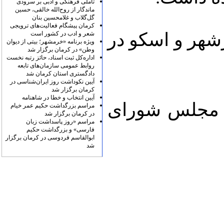
تأملی فرهنگی و ادبی بر سرودی
ماندگار از روح‌الله خالقی، حسین
گل‌گلاب و غلامحسین بنان
کرمان پیشگام فعالیت‌های ترویجی
آذرشهر و اسکو در
شعر و ادب در کشور است
ویژه برنامه «خرمشهر؛ بیتی از دیوان
وطن» در کرمان برگزار شد
اداره‌کل ثبت اسناد، حائز رتبه نخست
روابط عمومی سازمان‌های تابعه
دادگستری استان کرمان شد
آیین نکوداشت روز ایران‌شناسی در
کرمان برگزار شد
آیین انتخاب و خطا در شاهنامه
م مجلس شورای
مراسم بزرگداشت حکیم عمر خیام
در کرمان برگزار شد
مراسم «روز پاسداشت زبان
فارسی» و بزرگداشت حکیم
ابوالقاسم فردوسی در کرمان برگزار
شد