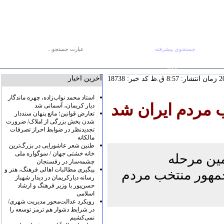
جستجوی پیشرفته
جستجو :
یکشنبه ۱۸ مرداد
صفحه اصلی
آرشیو
پیوندها
درباره ما
تماس با ما
RSS
آخرین اخبار
کد خبر: 18738
استاد محمد نواب‌زاده، چهره ماندگار
 مردم ایران شد
دیار کریمان، آسمانی شد
تعارض قوانین؛ مانع پنهان سنددار
شدن بخش بزرگی از املاک/ ضرورت
تجدیدنظر در ضوابط احراز تصرفات
مالکانه
طنین شعر عاشورایی در بزرگ‌ترین
خانه خشتی جهان / سوگواره ملی
ین مرحله
چشمه‌سار در رفسنجان
پیگیری مطالبات اهالی فرهنگ، هنر و
مهور منتخب مردم
رسانه دیارکریمان در دیدار شهباز
حسن‌پور با وزیر فرهنگ و ارشاد
اسلامی
رویکرد عدالت‌محور مدیریت شهری/
در شرایط دشوار هم ترمز توسعه را
نمی‌کشیم