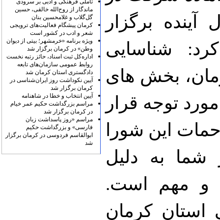
تأملی فرهنگی و ادبی بر سرودی
ماندگار از روح‌الله خالقی، حسین
 آینده برگزار
گل‌گلاب و غلامحسین بنان
کرمان پیشگام فعالیت‌های ترویجی
شعر و ادب در کشور است
ویژه برنامه «خرمشهر؛ بیتی از دیوان
رد: شناسایی
وطن» در کرمان برگزار شد
اداره‌کل ثبت اسناد، حائز رتبه نخست
روابط عمومی سازمان‌های تابعه
رمان، بخش های
دادگستری استان کرمان شد
آیین نکوداشت روز ایران‌شناسی در
کرمان برگزار شد
آیین انتخاب و خطا در شاهنامه
مورد توجه قرار
مراسم بزرگداشت حکیم عمر خیام
در کرمان برگزار شد
مراسم «روز پاسداشت زبان
حمات این شورا
فارسی» و بزرگداشت حکیم
ابوالقاسم فردوسی در کرمان برگزار
شد
شما به دلیل
ت و مهم است.
 استان کرمان