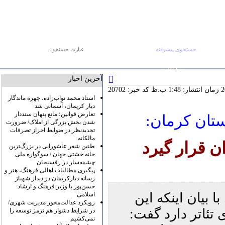
جستجوی پیشرفته
جستجو :
صفحه اصلی
آرشیو
پیوندها
درباره ما
تماس با ما
RSS
آخرین اخبار
کد خبر: 20702
استاد محمد نواب‌زاده، چهره ماندگار
دیار کریمان، آسمانی شد
تعارض قوانین؛ مانع پنهان سنددار
تان کرمان:
شدن بخش بزرگی از املاک/ ضرورت
تجدیدنظر در ضوابط احراز تصرفات
مالکانه
ن قرار گیرد
طنین شعر عاشورایی در بزرگ‌ترین
خانه خشتی جهان / سوگواره ملی
چشمه‌سار در رفسنجان
پیگیری مطالبات اهالی فرهنگ، هنر و
رسانه دیارکریمان در دیدار شهباز
حسن‌پور با وزیر فرهنگ و ارشاد
 بیان اینکه این
اسلامی
رویکرد عدالت‌محور مدیریت شهری/
 تئاتر دارد گفت:
در شرایط دشوار هم ترمز توسعه را
نمی‌کشیم