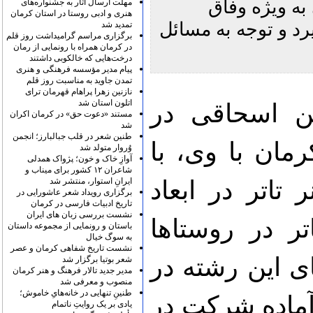
ه ویژه وفاق
مهلت ارسال آثار به جشنواره‌های
هنری و ادبی روستا در استان کرمان
رد و توجه به مسائل
تمدید شد
برگزاری مراسم گرامیداشت روز قلم
در کرمان همراه با رونمایی از رمان
درخت‌هایی که خالکوبی داشتند
پیام مدیر مؤسسه فرهنگی و هنری
تمدن جاوید به مناسبت روز قلم
نازنین زهرا پراهام قهرمان ترای
اتلون استان شد
ن اسحاقی در
مستند «دعوت حق» در کرمان اکران
شد
طنین شعر در قلب جبالبارز؛ انجمن
ان با وی، با
وُروار متولد شد
آوازِ خاک و خون؛ پژواک همدلی
شاعران ۱۲ کشور برای میناب و
 تاتر در ابعاد
ایرانِ استوار، منتشر شد
برگزاری رویداد شعر عاشورایی در
تاریخ ادبیات فارسی در کرمان
نشست بررسی زبان های ایران
تر در روستاها
باستان و رونمایی از مجموعه داستان
به سوگ خیال
نشست تاریخ شفاهی کرمان و عصر
ای این رشته در
شعر بوتیا برگزار شد
مدیر جدید تالار فرهنگ و هنر کرمان
منصوب و معرفی شد
طنینِ تنهایی در خانه‌هایِ خاموش؛
ماده شرکت در
یادی بر یک روایتِ ناتمام