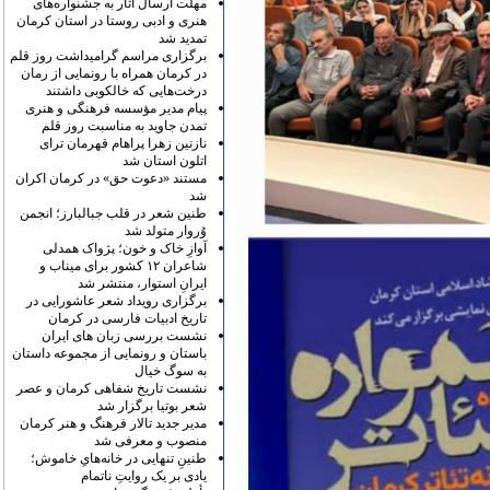
مهلت ارسال آثار به جشنواره‌های
هنری و ادبی روستا در استان کرمان
تمدید شد
برگزاری مراسم گرامیداشت روز قلم
در کرمان همراه با رونمایی از رمان
درخت‌هایی که خالکوبی داشتند
پیام مدیر مؤسسه فرهنگی و هنری
تمدن جاوید به مناسبت روز قلم
نازنین زهرا پراهام قهرمان ترای
اتلون استان شد
مستند «دعوت حق» در کرمان اکران
شد
طنین شعر در قلب جبالبارز؛ انجمن
وُروار متولد شد
آوازِ خاک و خون؛ پژواک همدلی
شاعران ۱۲ کشور برای میناب و
ایرانِ استوار، منتشر شد
برگزاری رویداد شعر عاشورایی در
تاریخ ادبیات فارسی در کرمان
نشست بررسی زبان های ایران
باستان و رونمایی از مجموعه داستان
به سوگ خیال
نشست تاریخ شفاهی کرمان و عصر
شعر بوتیا برگزار شد
مدیر جدید تالار فرهنگ و هنر کرمان
منصوب و معرفی شد
طنینِ تنهایی در خانه‌هایِ خاموش؛
یادی بر یک روایتِ ناتمام