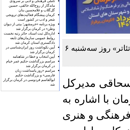
تأملی فرهنگی و ادبی بر سرودی
ماندگار از روح‌الله خالقی، حسین
گل‌گلاب و غلامحسین بنان
کرمان پیشگام فعالیت‌های ترویجی
شعر و ادب در کشور است
ویژه برنامه «خرمشهر؛ بیتی از دیوان
وطن» در کرمان برگزار شد
اداره‌کل ثبت اسناد، حائز رتبه نخست
روابط عمومی سازمان‌های تابعه
دادگستری استان کرمان شد
جشن بهارانه‌ی تئاتر کرمان با عنوان «همواره تئاتر» روز سه‌شنبه ۶
آیین نکوداشت روز ایران‌شناسی در
کرمان برگزار شد
آیین انتخاب و خطا در شاهنامه
مراسم بزرگداشت حکیم عمر خیام
در کرمان برگزار شد
مراسم «روز پاسداشت زبان
فارسی» و بزرگداشت حکیم
اسحاقی مدیرکل
ابوالقاسم فردوسی در کرمان برگزار
شد
ان با اشاره به
 فرهنگی و هنری