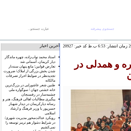
جستجوی پیشرفته
جستجو :
پنج شنبه ۱۵ مرداد
صفحه اصلی
آرشیو
پیوندها
درباره ما
تماس با ما
RSS
آخرین اخبار
کد خبر: 20927
استاد محمد نواب‌زاده، چهره ماندگار
ره و همدلی در
دیار کریمان، آسمانی شد
تعارض قوانین؛ مانع پنهان سنددار
شدن بخش بزرگی از املاک/ ضرورت
تجدیدنظر در ضوابط احراز تصرفات
مالکانه
طنین شعر عاشورایی در بزرگ‌ترین
خانه خشتی جهان / سوگواره ملی
چشمه‌سار در رفسنجان
پیگیری مطالبات اهالی فرهنگ، هنر و
رسانه دیارکریمان در دیدار شهباز
حسن‌پور با وزیر فرهنگ و ارشاد
اسلامی
رویکرد عدالت‌محور مدیریت شهری/
در شرایط دشوار هم ترمز توسعه را
نمی‌کشیم