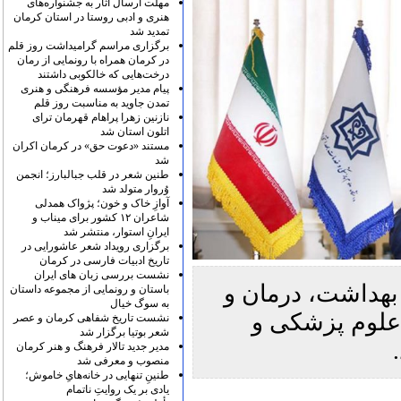
مهلت ارسال آثار به جشنواره‌های
هنری و ادبی روستا در استان کرمان
تمدید شد
برگزاری مراسم گرامیداشت روز قلم
در کرمان همراه با رونمایی از رمان
درخت‌هایی که خالکوبی داشتند
پیام مدیر مؤسسه فرهنگی و هنری
تمدن جاوید به مناسبت روز قلم
نازنین زهرا پراهام قهرمان ترای
اتلون استان شد
مستند «دعوت حق» در کرمان اکران
شد
طنین شعر در قلب جبالبارز؛ انجمن
وُروار متولد شد
آوازِ خاک و خون؛ پژواک همدلی
شاعران ۱۲ کشور برای میناب و
ایرانِ استوار، منتشر شد
برگزاری رویداد شعر عاشورایی در
تاریخ ادبیات فارسی در کرمان
نشست بررسی زبان های ایران
بهداشت، درمان و
باستان و رونمایی از مجموعه داستان
به سوگ خیال
علوم پزشکی و
نشست تاریخ شفاهی کرمان و عصر
شعر بوتیا برگزار شد
مدیر جدید تالار فرهنگ و هنر کرمان
منصوب و معرفی شد
طنینِ تنهایی در خانه‌هایِ خاموش؛
یادی بر یک روایتِ ناتمام