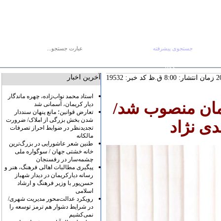
جستجوی پیشرفته
جستجو :
پنج شنبه ۱۵ مرداد
صفحه اصلی
آرشیو
پیوندها
درباره ما
تماس با ما
RSS
آخرین اخبار
کد خبر: 19532
استاد محمد نواب‌زاده، چهره ماندگار
ان منصوب شد/
دیار کریمان، آسمانی شد
تعارض قوانین؛ مانع پنهان سنددار
شدن بخش بزرگی از املاک/ ضرورت
دی نژاد
تجدیدنظر در ضوابط احراز تصرفات
مالکانه
طنین شعر عاشورایی در بزرگ‌ترین
خانه خشتی جهان / سوگواره ملی
چشمه‌سار در رفسنجان
پیگیری مطالبات اهالی فرهنگ، هنر و
رسانه دیارکریمان در دیدار شهباز
حسن‌پور با وزیر فرهنگ و ارشاد
اسلامی
رویکرد عدالت‌محور مدیریت شهری/
در شرایط دشوار هم ترمز توسعه را
نمی‌کشیم