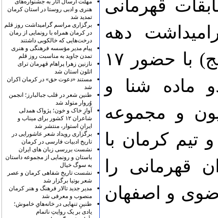
بقات قهرمانی
مهلت ارسال آثار به جشنواره‌های
هنری و ادبی روستا در استان کرمان
تمدید شد
برگزاری مراسم گرامیداشت روز قلم
رامیداشت دهه
در کرمان همراه با رونمایی از رمان
درخت‌هایی که خالکوبی داشتند
پیام مدیر مؤسسه فرهنگی و هنری
مبارک فجر و میلاد امام زمان (عج) با حضور ۱۷
تمدن جاوید به مناسبت روز قلم
نازنین زهرا پراهام قهرمان ترای
اتلون استان شد
مستند «دعوت حق» در کرمان اکران
 ماده شنا و
شد
طنین شعر در قلب جبالبارز؛ انجمن
وُروار متولد شد
یون و مجموعه
آوازِ خاک و خون؛ پژواک همدلی
شاعران ۱۲ کشور برای میناب و
ایرانِ استوار، منتشر شد
 تیم کرمان با
برگزاری رویداد شعر عاشورایی در
تاریخ ادبیات فارسی در کرمان
نشست بررسی زبان های ایران
باستان و رونمایی از مجموعه داستان
 قهرمانی را
به سوگ خیال
نشست تاریخ شفاهی کرمان و عصر
شعر بوتیا برگزار شد
ضوی و اصفهان
مدیر جدید تالار فرهنگ و هنر کرمان
منصوب و معرفی شد
طنینِ تنهایی در خانه‌هایِ خاموش؛
یادی بر یک روایتِ ناتمام