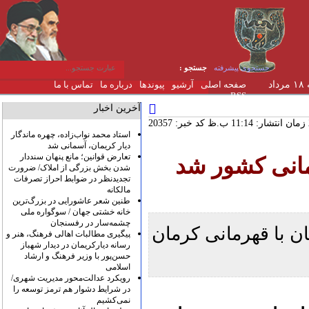
جستجوی پیشرفته
جستجو :
یکشنبه ۱۸ مرداد
صفحه اصلی
آرشیو
پیوندها
درباره ما
تماس با ما
RSS
آخرین اخبار
کد خبر: 20357
استاد محمد نواب‌زاده، چهره ماندگار
دیار کریمان، آسمانی شد
تعارض قوانین؛ مانع پنهان سنددار
رمانی کشور شد
شدن بخش بزرگی از املاک/ ضرورت
تجدیدنظر در ضوابط احراز تصرفات
مالکانه
طنین شعر عاشورایی در بزرگ‌ترین
خانه خشتی جهان / سوگواره ملی
چشمه‌سار در رفسنجان
ان با قهرمانی کرمان
پیگیری مطالبات اهالی فرهنگ، هنر و
رسانه دیارکریمان در دیدار شهباز
حسن‌پور با وزیر فرهنگ و ارشاد
اسلامی
رویکرد عدالت‌محور مدیریت شهری/
در شرایط دشوار هم ترمز توسعه را
نمی‌کشیم