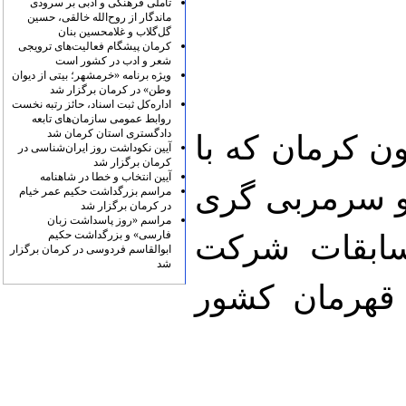
تأملی فرهنگی و ادبی بر سرودی
ماندگار از روح‌الله خالقی، حسین
گل‌گلاب و غلامحسین بنان
کرمان پیشگام فعالیت‌های ترویجی
شعر و ادب در کشور است
ویژه برنامه «خرمشهر؛ بیتی از دیوان
وطن» در کرمان برگزار شد
اداره‌کل ثبت اسناد، حائز رتبه نخست
روابط عمومی سازمان‌های تابعه
دادگستری استان کرمان شد
لون کرمان که با
آیین نکوداشت روز ایران‌شناسی در
کرمان برگزار شد
آیین انتخاب و خطا در شاهنامه
و سرمربی گری
مراسم بزرگداشت حکیم عمر خیام
در کرمان برگزار شد
مراسم «روز پاسداشت زبان
فارسی» و بزرگداشت حکیم
سابقات شرکت
ابوالقاسم فردوسی در کرمان برگزار
شد
 قهرمان کشور