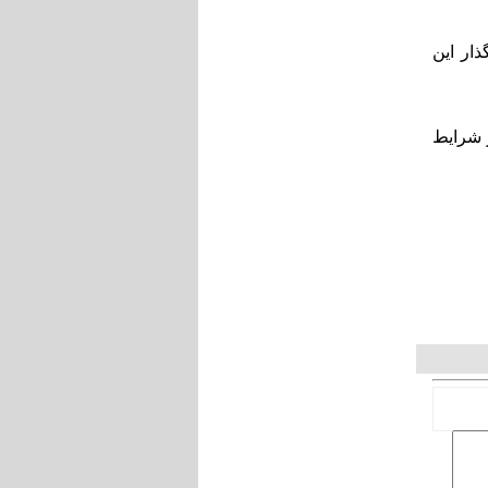
ار این
ر شرایط