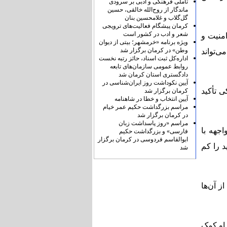
تأملی فرهنگی و ادبی بر سرودی
ماندگار از روح‌الله خالقی، حسین
گل‌گلاب و غلامحسین بنان
کرمان پیشگام فعالیت‌های ترویجی
شعر و ادب در کشور است
منیت و
ویژه برنامه «خرمشهر؛ بیتی از دیوان
وطن» در کرمان برگزار شد
‌تواند
اداره‌کل ثبت اسناد، حائز رتبه نخست
روابط عمومی سازمان‌های تابعه
دادگستری استان کرمان شد
آیین نکوداشت روز ایران‌شناسی در
ی تأکید
کرمان برگزار شد
آیین انتخاب و خطا در شاهنامه
مراسم بزرگداشت حکیم عمر خیام
در کرمان برگزار شد
مراسم «روز پاسداشت زبان
جهه با
فارسی» و بزرگداشت حکیم
ابوالقاسم فردوسی در کرمان برگزار
د را کم
شد
ز آن‌ها
 او کمک