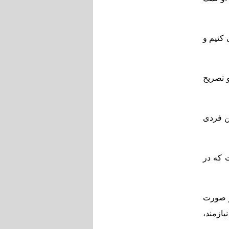
 کنیم و
 تصریح
ین فردی
 که در
ر صورت
یازمند،