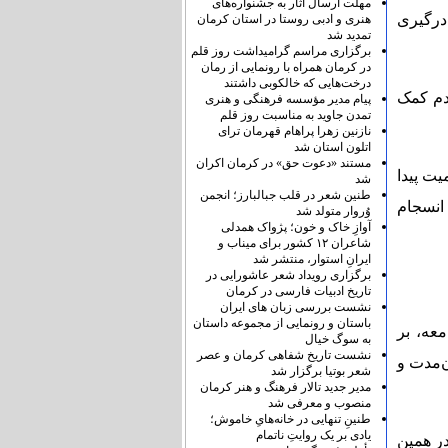
مهلت ارسال آثار به جشنواره‌های
 درگیری
هنری و ادبی روستا در استان کرمان
تمدید شد
برگزاری مراسم گرامیداشت روز قلم
در کرمان همراه با رونمایی از رمان
درخت‌هایی که خالکوبی داشتند
ردم کمک
پیام مدیر مؤسسه فرهنگی و هنری
تمدن جاوید به مناسبت روز قلم
نازنین زهرا پراهام قهرمان ترای
اتلون استان شد
مستند «دعوت حق» در کرمان اکران
یت پیدا
شد
طنین شعر در قلب جبالبارز؛ انجمن
انسجام
وُروار متولد شد
آوازِ خاک و خون؛ پژواک همدلی
شاعران ۱۲ کشور برای میناب و
ایرانِ استوار، منتشر شد
برگزاری رویداد شعر عاشورایی در
تاریخ ادبیات فارسی در کرمان
نشست بررسی زبان های ایران
باستان و رونمایی از مجموعه داستان
عه، بر
به سوگ خیال
نشست تاریخ شفاهی کرمان و عصر
ن‌مدت و
شعر بوتیا برگزار شد
مدیر جدید تالار فرهنگ و هنر کرمان
منصوب و معرفی شد
طنینِ تنهایی در خانه‌هایِ خاموش؛
یادی بر یک روایتِ ناتمام
در همین