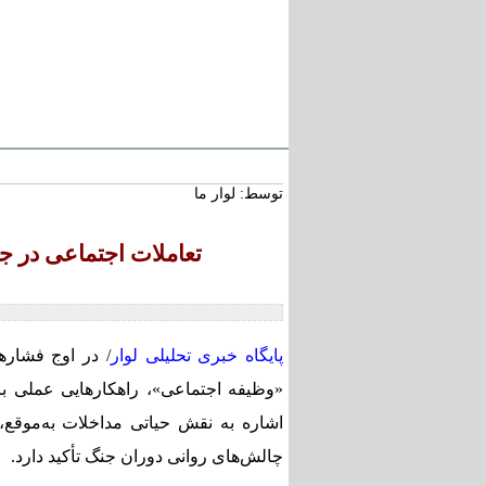
سرتیتر خبر :
استاد محمد نواب‌زاده، چهره
کریمان، آسمانی شد
توسط: لوار ما
تعارض قوانین؛ مانع پنهان 
بخش بزرگی از املاک/ ضر
در ضوابط احراز تصرفات ما
تعاملات اجتماعی در ج
طنین شعر عاشورایی در بزر
خشتی جهان / سوگواره ملی
رفسنجان
پایگاه خبری تحلیلی لوار
/ در اوج فشاره
«وظیفه اجتماعی»، راهکارهایی عملی بر
اشاره به نقش حیاتی مداخلات به‌موقع
چالش‌های روانی دوران جنگ تأکید دارد.