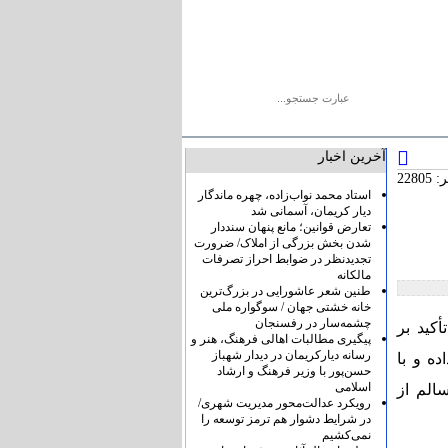
یو
پیوندها
درباره ما
تماس با ما
آخرین اخبار
2280
استاد محمد نواب‌زاده، چهره ماندگار
دیار کریمان، آسمانی شد
تعارض قوانین؛ مانع پنهان سنددار
شدن بخش بزرگی از املاک/ ضرورت
تجدیدنظر در ضوابط احراز تصرفات
مالکانه
طنین شعر عاشورایی در بزرگ‌ترین
خانه خشتی جهان / سوگواره ملی
چشمه‌سار در رفسنجان
کید بر
پیگیری مطالبات اهالی فرهنگ، هنر و
رسانه دیارکریمان در دیدار شهباز
ه و با
حسن‌پور با وزیر فرهنگ و ارشاد
اسلامی
الم از
رویکرد عدالت‌محور مدیریت شهری/
در شرایط دشوار هم ترمز توسعه را
نمی‌کشیم