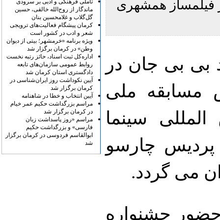
ر فیلمساز همشهری
تأملی فرهنگی و ادبی بر سرودی
ماندگار از روح‌الله خالقی، حسین
گل‌گلاب و غلامحسین بنان
کرمان پیشگام فعالیت‌های ترویجی
شعر و ادب در کشور است
ویژه برنامه «خرمشهر؛ بیتی از دیوان
وطن» در کرمان برگزار شد
اداره‌کل ثبت اسناد، حائز رتبه نخست
بی بی جان در
روابط عمومی سازمان‌های تابعه
دادگستری استان کرمان شد
آیین نکوداشت روز ایران‌شناسی در
 در بخش مسابقه ملی
کرمان برگزار شد
آیین انتخاب و خطا در شاهنامه
مراسم بزرگداشت حکیم عمر خیام
المللی سینما
در کرمان برگزار شد
مراسم «روز پاسداشت زبان
فارسی» و بزرگداشت حکیم
ابوالقاسم فردوسی در کرمان برگزار
 پردیس چارسو
شد
 حضور جشنواره