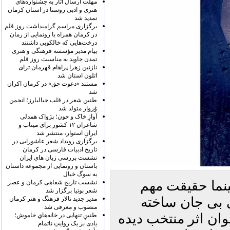
مهلت ارسال آثار به جشنواره‌های
هنری و ادبی روستا در استان کرمان
تمدید شد
برگزاری مراسم گرامیداشت روز قلم
در کرمان همراه با رونمایی از رمان
درخت‌هایی که خالکوبی داشتند
پیام مدیر مؤسسه فرهنگی و هنری
تمدن جاوید به مناسبت روز قلم
نازنین زهرا پراهام قهرمان ترای
اتلون استان شد
مستند «دعوت حق» در کرمان اکران
شد
طنین شعر در قلب جبالبارز؛ انجمن
وُروار متولد شد
آوازِ خاک و خون؛ پژواک همدلی
شاعران ۱۲ کشور برای میناب و
ایرانِ استوار، منتشر شد
برگزاری رویداد شعر عاشورایی در
تاریخ ادبیات فارسی در کرمان
نشست بررسی زبان های ایران
باستان و رونمایی از مجموعه داستان
به سوگ خیال
ینما حقیقت مهم
نشست تاریخ شفاهی کرمان و عصر
شعر بوتیا برگزار شد
ی بی جان ساخته
مدیر جدید تالار فرهنگ و هنر کرمان
منصوب و معرفی شد
ان اثر منتخب دیده
طنینِ تنهایی در خانه‌هایِ خاموش؛
یادی بر یک روایتِ ناتمام