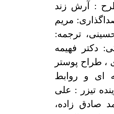
رح : آرش زند
داگذاری: مریم
سینی، ترجمه:
: دکتر فهیمه
 ، طراح پوستر
ه ای و روابط
ده تیزر : علی
د صادق زاده،