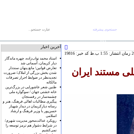
جستجوی پیشرفته
جستجو :
جمعه ۱۶ مرداد
صفحه اصلی
آرشیو
پیوندها
درباره ما
تماس با ما
RSS
آخرین اخبار
کد خبر: 19816
استاد محمد نواب‌زاده، چهره ماندگار
دیار کریمان، آسمانی شد
تعارض قوانین؛ مانع پنهان سنددار
لی مستند ایران
شدن بخش بزرگی از املاک/ ضرورت
تجدیدنظر در ضوابط احراز تصرفات
مالکانه
طنین شعر عاشورایی در بزرگ‌ترین
خانه خشتی جهان / سوگواره ملی
چشمه‌سار در رفسنجان
پیگیری مطالبات اهالی فرهنگ، هنر و
رسانه دیارکریمان در دیدار شهباز
حسن‌پور با وزیر فرهنگ و ارشاد
اسلامی
رویکرد عدالت‌محور مدیریت شهری/
در شرایط دشوار هم ترمز توسعه را
نمی‌کشیم