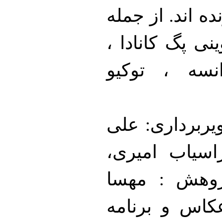
ه اند. از جمله
نی پگ کانادا ،
نسه ، توکیو
ویربرداری: علی
اسیاب امیری،
ژوهش : مهسا
کاس و برنامه