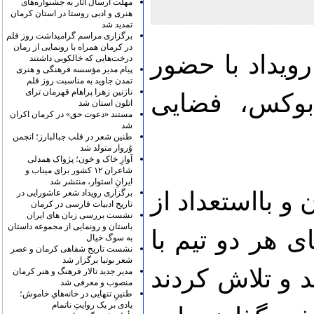
مهلت ارسال آثار به جشنواره‌های
هنری و ادبی روستا در استان کرمان
تمدید شد
برگزاری مراسم گرامیداشت روز قلم
در کرمان همراه با رونمایی از رمان
رویداد با حضور
درخت‌هایی که خالکوبی داشتند
پیام مدیر مؤسسه فرهنگی و هنری
تمدن جاوید به مناسبت روز قلم
نازنین زهرا پراهام قهرمان ترای
بوکس، فضایی
اتلون استان شد
مستند «دعوت حق» در کرمان اکران
شد
طنین شعر در قلب جبالبارز؛ انجمن
وُروار متولد شد
آوازِ خاک و خون؛ پژواک همدلی
شاعران ۱۲ کشور برای میناب و
ایرانِ استوار، منتشر شد
و بااستعداد از
برگزاری رویداد شعر عاشورایی در
تاریخ ادبیات فارسی در کرمان
نشست بررسی زبان های ایران
باستان و رونمایی از مجموعه داستان
ی هر دو تیم با
به سوگ خیال
نشست تاریخ شفاهی کرمان و عصر
شعر بوتیا برگزار شد
ند و تلاش کردند
مدیر جدید تالار فرهنگ و هنر کرمان
منصوب و معرفی شد
طنینِ تنهایی در خانه‌هایِ خاموش؛
یادی بر یک روایتِ ناتمام