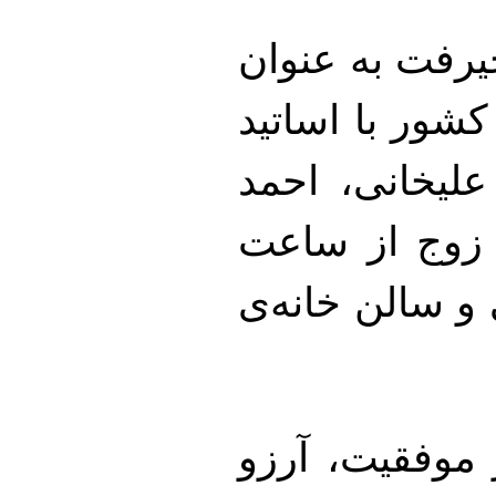
یرفت به عنوان
کشور با اساتید
لیخانی، احمد
 زوج از ساعت
ه تختی و سالن خانه‌ی
ز موفقیت، آرزو