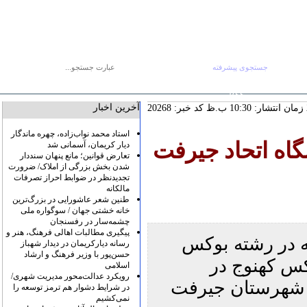
جستجوی پیشرفته
جستجو :
دوشنبه ۱۹ مرداد
صفحه اصلی
آرشیو
پیوندها
درباره ما
تماس با ما
RSS
آخرین اخبار
کد خبر: 20268
استاد محمد نواب‌زاده، چهره ماندگار
گاه اتحاد جیرفت
دیار کریمان، آسمانی شد
تعارض قوانین؛ مانع پنهان سنددار
شدن بخش بزرگی از املاک/ ضرورت
تجدیدنظر در ضوابط احراز تصرفات
مالکانه
طنین شعر عاشورایی در بزرگ‌ترین
خانه خشتی جهان / سوگواره ملی
چشمه‌سار در رفسنجان
پیگیری مطالبات اهالی فرهنگ، هنر و
دوستانه در رشته بوکس
رسانه دیارکریمان در دیدار شهباز
حسن‌پور با وزیر فرهنگ و ارشاد
کس کهنوج در
اسلامی
رویکرد عدالت‌محور مدیریت شهری/
 شهرستان جیرفت
در شرایط دشوار هم ترمز توسعه را
نمی‌کشیم