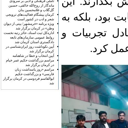
ش بگذارند. این
تأملی فرهنگی و ادبی بر سرودی
ماندگار از روح‌الله خالقی، حسین
گل‌گلاب و غلامحسین بنان
ت بود، بلکه به
کرمان پیشگام فعالیت‌های ترویجی
شعر و ادب در کشور است
ویژه برنامه «خرمشهر؛ بیتی از دیوان
وطن» در کرمان برگزار شد
دل تجربیات و
اداره‌کل ثبت اسناد، حائز رتبه نخست
روابط عمومی سازمان‌های تابعه
دادگستری استان کرمان شد
مل کرد.
آیین نکوداشت روز ایران‌شناسی در
کرمان برگزار شد
آیین انتخاب و خطا در شاهنامه
مراسم بزرگداشت حکیم عمر خیام
در کرمان برگزار شد
مراسم «روز پاسداشت زبان
فارسی» و بزرگداشت حکیم
ابوالقاسم فردوسی در کرمان برگزار
شد