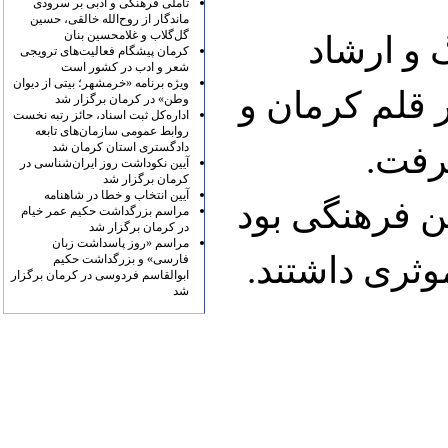
تأملی فرهنگی و ادبی بر سرودی
ماندگار از روح‌الله خالقی، حسین
گل‌گلاب و غلامحسین بنان
 و ارشاد
کرمان پیشگام فعالیت‌های ترویجی
شعر و ادب در کشور است
ویژه برنامه «خرمشهر؛ بیتی از دیوان
 قلم کرمان و
وطن» در کرمان برگزار شد
اداره‌کل ثبت اسناد، حائز رتبه نخست
روابط عمومی سازمان‌های تابعه
رفت.
دادگستری استان کرمان شد
آیین نکوداشت روز ایران‌شناسی در
کرمان برگزار شد
آیین انتخاب و خطا در شاهنامه
ین فرهنگی بود
مراسم بزرگداشت حکیم عمر خیام
در کرمان برگزار شد
مراسم «روز پاسداشت زبان
وثری داشتند.
فارسی» و بزرگداشت حکیم
ابوالقاسم فردوسی در کرمان برگزار
شد