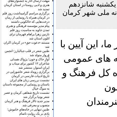
مهلت ارسال آثار به جشنواره‌های
یکشنبه شانزدهم
هنری و ادبی روستا در استان کرمان
تمدید شد
انه ملی شهر کرمان
برگزاری مراسم گرامیداشت روز قلم
در کرمان همراه با رونمایی از رمان
درخت‌هایی که خالکوبی داشتند
پیام مدیر مؤسسه فرهنگی و هنری
تمدن جاوید به مناسبت روز قلم
نازنین زهرا پراهام قهرمان ترای
اتلون استان شد
ا، این آیین با
مستند «دعوت حق» در کرمان اکران
شد
طنین شعر در قلب جبالبارز؛ انجمن
ه های عمومی
وُروار متولد شد
آوازِ خاک و خون؛ پژواک همدلی
شاعران ۱۲ کشور برای میناب و
ایرانِ استوار، منتشر شد
ه کل فرهنگ و
برگزاری رویداد شعر عاشورایی در
تاریخ ادبیات فارسی در کرمان
نشست بررسی زبان های ایران
ون
باستان و رونمایی از مجموعه داستان
به سوگ خیال
نشست تاریخ شفاهی کرمان و عصر
شعر بوتیا برگزار شد
رمندان
مدیر جدید تالار فرهنگ و هنر کرمان
منصوب و معرفی شد
طنینِ تنهایی در خانه‌هایِ خاموش؛
یادی بر یک روایتِ ناتمام