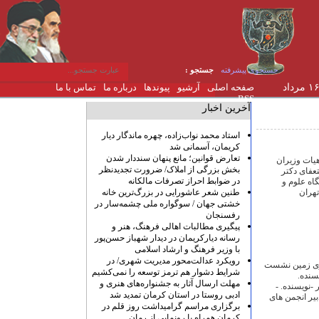
جستجوی پیشرفته
جستجو :
جمعه ۱۶ مرداد
صفحه اصلی
آرشیو
پیوندها
درباره ما
تماس با ما
RSS
آخرین اخبار
استاد محمد نواب‌زاده، چهره ماندگار دیار
کریمان، آسمانی شد
تعارض قوانین؛ مانع پنهان سنددار شدن
هیات وزیران
بخش بزرگی از املاک/ ضرورت تجدیدنظر
تعفای دکتر
در ضوابط احراز تصرفات مالکانه
اه علوم و
طنین شعر عاشورایی در بزرگ‌ترین خانه
تهران
خشتی جهان / سوگواره ملی چشمه‌سار در
رفسنجان
پیگیری مطالبات اهالی فرهنگ، هنر و
رسانه دیارکریمان در دیدار شهباز حسن‌پور
با وزیر فرهنگ و ارشاد اسلامی
رویکرد عدالت‌محور مدیریت شهری/ در
ه روی زمین نشست
شرایط دشوار هم ترمز توسعه را نمی‌کشیم
سنده.
مهلت ارسال آثار به جشنواره‌های هنری و
نویسنده. -
ادبی روستا در استان کرمان تمدید شد
بیر انجمن های
برگزاری مراسم گرامیداشت روز قلم در
کرمان همراه با رونمایی از رمان