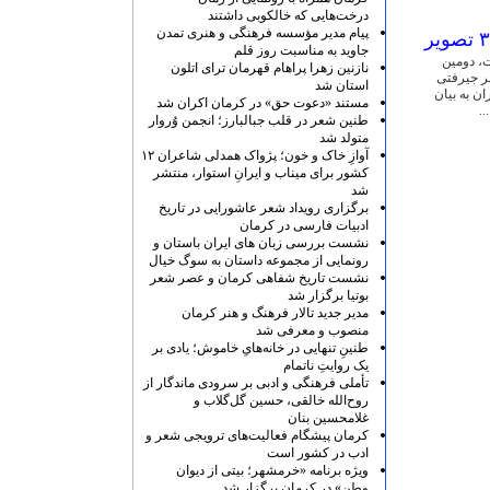
درخت‌هایی که خالکوبی داشتند
پیام مدیر مؤسسه فرهنگی و هنری تمدن
جاوید به مناسبت روز قلم
، دومین
نازنین زهرا پراهام قهرمان ترای اتلون
عر جیرفتی
استان شد
ن به بیان
مستند «دعوت حق» در کرمان اکران شد
.
طنین شعر در قلب جبالبارز؛ انجمن وُروار
متولد شد
آوازِ خاک و خون؛ پژواک همدلی شاعران ۱۲
کشور برای میناب و ایرانِ استوار، منتشر
شد
برگزاری رویداد شعر عاشورایی در تاریخ
ادبیات فارسی در کرمان
نشست بررسی زبان های ایران باستان و
رونمایی از مجموعه داستان به سوگ خیال
نشست تاریخ شفاهی کرمان و عصر شعر
بوتیا برگزار شد
مدیر جدید تالار فرهنگ و هنر کرمان
منصوب و معرفی شد
طنینِ تنهایی در خانه‌هایِ خاموش؛ یادی بر
یک روایتِ ناتمام
تأملی فرهنگی و ادبی بر سرودی ماندگار از
روح‌الله خالقی، حسین گل‌گلاب و
غلامحسین بنان
کرمان پیشگام فعالیت‌های ترویجی شعر و
ادب در کشور است
ویژه برنامه «خرمشهر؛ بیتی از دیوان
وطن» در کرمان برگزار شد