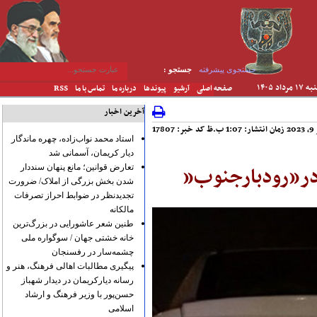
جستجوی پیشرفته
جستجو :
۱ مرداد ۱۴۰۵
صفحه اصلی
آرشیو
پیوندها
درباره ما
تماس با ما
RSS
آخرین اخبار
.ظ
کد خبر: 17807
استاد محمد نواب‌زاده، چهره ماندگار
دیار کریمان، آسمانی شد
در”رودبارجنوب”
تعارض قوانین؛ مانع پنهان سنددار
شدن بخش بزرگی از املاک/ ضرورت
تجدیدنظر در ضوابط احراز تصرفات
مالکانه
طنین شعر عاشورایی در بزرگ‌ترین
خانه خشتی جهان / سوگواره ملی
چشمه‌سار در رفسنجان
پیگیری مطالبات اهالی فرهنگ، هنر و
رسانه دیارکریمان در دیدار شهباز
حسن‌پور با وزیر فرهنگ و ارشاد
اسلامی