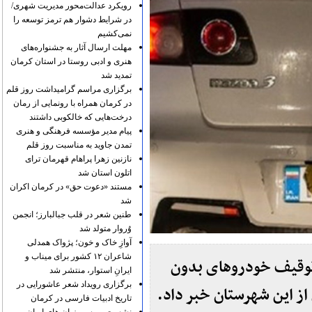
رویکرد عدالت‌محور مدیریت شهری/
در شرایط دشوار هم ترمز توسعه را
نمی‌کشیم
مهلت ارسال آثار به جشنواره‌های
هنری و ادبی روستا در استان کرمان
تمدید شد
برگزاری مراسم گرامیداشت روز قلم
در کرمان همراه با رونمایی از رمان
درخت‌هایی که خالکوبی داشتند
پیام مدیر مؤسسه فرهنگی و هنری
تمدن جاوید به مناسبت روز قلم
نازنین زهرا پراهام قهرمان ترای
اتلون استان شد
مستند «دعوت حق» در کرمان اکران
شد
طنین شعر در قلب جبالبارز؛ انجمن
وُروار متولد شد
آوازِ خاک و خون؛ پژواک همدلی
شاعران ۱۲ کشور برای میناب و
توقیف خودروهای بدون
ایرانِ استوار، منتشر شد
برگزاری رویداد شعر عاشورایی در
 این شهرستان خبر داد.
تاریخ ادبیات فارسی در کرمان