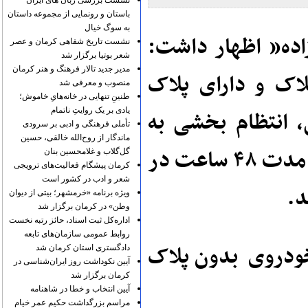
نشست بررسی زبان های ایران
باستان و رونمایی از مجموعه داستان
به سوگ خیال
ده” اظهار داشت:
نشست تاریخ شفاهی کرمان و عصر
شعر بوتیا برگزار شد
مدیر جدید تالار فرهنگ و هنر کرمان
اک و دارای پلاک
منصوب و معرفی شد
طنینِ تنهایی در خانه‌هایِ خاموش؛
 انتظام بخشی به
یادی بر یک روایتِ ناتمام
تأملی فرهنگی و ادبی بر سرودی
ماندگار از روح‌الله خالقی، حسین
عبور و مرور و جلوگیری از بروز تخلفات به مدت ۴۸ ساعت در
گل‌گلاب و غلامحسین بنان
کرمان پیشگام فعالیت‌های ترویجی
شعر و ادب در کشور است
د.
ویژه برنامه «خرمشهر؛ بیتی از دیوان
وطن» در کرمان برگزار شد
اداره‌کل ثبت اسناد، حائز رتبه نخست
روابط عمومی سازمان‌های تابعه
 این طرح ۲۳ دستگاه خودروی بدون پلاک
دادگستری استان کرمان شد
آیین نکوداشت روز ایران‌شناسی در
کرمان برگزار شد
آیین انتخاب و خطا در شاهنامه
مراسم بزرگداشت حکیم عمر خیام