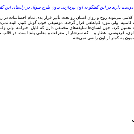
دوست دارید در این گفتگو به اون بپردازید. بدون طرح سوال در راستای این گف
می می‌تونه روح و روان انسان رو تحت تأثیر قرار بده. تمام احساسات در رد
 کاملیه، ولی مورد کم‌لطفی قرار گرفته. موسیقی خوب گوش کنیم، البته نمی‌
 تحمیل کرد، چون انسان‌ها سلیقه‌های مختلفی دارن که قابل احترامه. ولی وقت
وی، فردوسی، عطار و… که سرشار از معرفت و معانی بلند است، در قالب 
مون به کمتر از اون راضی نمی‌شه.
من
 آن توست