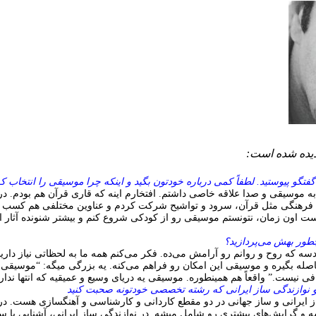
دیده شده است
:
تگو پیوستید. لطفاً کمی درباره خودتون بگید و اینکه چرا موسیقی را انتخاب ک
ه موسیقی و صدا علاقه خاصی داشتم. افتخارم اینه که قاری قرآن هم بودم. د
ای فرهنگی مثل قرآن، سرود و تواشیح شرکت کردم و عناوین مختلفی هم کسب 
درست اون زمان، نتونستم موسیقی رو از کودکی شروع کنم و بیشتر شنونده آثار ا
طور بهش می‌پردازید؟
سه که روح و روانم رو آرامش می‌ده. فکر می‌کنم همه ما به لحظاتی نیاز داری
صله بگیره و موسیقی این امکان رو فراهم می‌کنه. یه بزرگی میگه: “موسیقی 
ی نیست.” واقعاً هم همینطوره. موسیقی یه دریای وسیع و عمیقیه که انتها نداره
 نوازندگی ساز ایرانی که رشته تخصصی خودتونه صحبت کنید
ایرانی و ساز جهانی در دو مقطع کاردانی و کارشناسی و آهنگسازی هست. در
 و گرایش‌های بیشتری رو شامل میشه. در نوازندگی ساز ایرانی، آشنایی با س