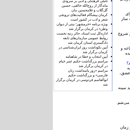
تأملی فرهنگی و ادبی بر سرودی
ماندگار از روح‌الله خالقی، حسین
گل‌گلاب و غلامحسین بنان
ای
کرمان پیشگام فعالیت‌های ترویجی
 ساز
شعر و ادب در کشور است
ویژه برنامه «خرمشهر؛ بیتی از دیوان
وطن» در کرمان برگزار شد
اداره‌کل ثبت اسناد، حائز رتبه نخست
و شروع
روابط عمومی سازمان‌های تابعه
دادگستری استان کرمان شد
آیین نکوداشت روز ایران‌شناسی در
اعه و
کرمان برگزار شد
ده
آیین انتخاب و خطا در شاهنامه
مراسم بزرگداشت حکیم عمر خیام
د؟
در کرمان برگزار شد
ه
مراسم «روز پاسداشت زبان
 عشق،
فارسی» و بزرگداشت حکیم
ابوالقاسم فردوسی در کرمان برگزار
شد
د سینه
 می‌شم.
 زمان