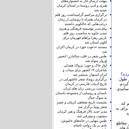
مهلت ارسال آثار به جشنواره‌های
هنری و ادبی روستا در استان کرمان
تمدید شد
برگزاری مراسم گرامیداشت روز قلم
در کرمان همراه با رونمایی از رمان
درخت‌هایی که خالکوبی داشتند
پیام مدیر مؤسسه فرهنگی و هنری
تمدن جاوید به مناسبت روز قلم
نازنین زهرا پراهام قهرمان ترای
اتلون استان شد
مستند «دعوت حق» در کرمان اکران
شد
طنین شعر در قلب جبالبارز؛ انجمن
وُروار متولد شد
آوازِ خاک و خون؛ پژواک همدلی
شاعران ۱۲ کشور برای میناب و
ردید؟
ایرانِ استوار، منتشر شد
ر طول
برگزاری رویداد شعر عاشورایی در
تاریخ ادبیات فارسی در کرمان
کردم.
نشست بررسی زبان های ایران
ساتیدی
باستان و رونمایی از مجموعه داستان
به سوگ خیال
نشست تاریخ شفاهی کرمان و عصر
م که
شعر بوتیا برگزار شد
برای یه
مدیر جدید تالار فرهنگ و هنر کرمان
.
منصوب و معرفی شد
طنینِ تنهایی در خانه‌هایِ خاموش؛
 مقاطع
یادی بر یک روایتِ ناتمام
ازهای