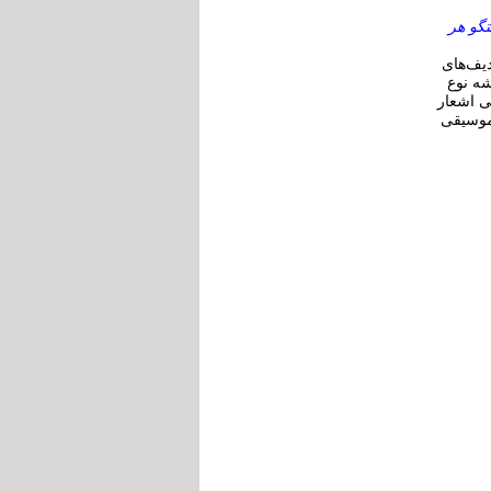
تگو هر
یف‌های
شه نوع
ی اشعار
موسیقی