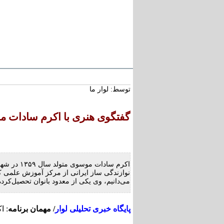
سرتیتر خبر :
استاد محمد نواب‌زاده، چهره
کریمان، آسمانی شد
توسط: لوار ما
تعارض قوانین؛ مانع پنهان 
بخش بزرگی از املاک/ ضر
در ضوابط احراز تصرفات ما
گفتگوی هنری با اکرم سادات 
طنین شعر عاشورایی در بزر
خشتی جهان / سوگواره ملی
رفسنجان
نوازندگی ساز ایرانی از مرکز آموزش علمی ک
می‌دانیم، وی یکی از معدود بانوان تحصیل‌کرد
پایگاه خبری تحلیلی لوار
/ مهمان برنامه
: ا