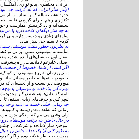
ایرانی، مختصری پیانو نوازی، آهنگسا
اولین ساز ایرانی که یاد گرفتید چی بو
حدود هشت ساله که به ساز سه‌تار می‌پ
تکنوازی و هم اجرای گروهی عالیه، حمل
سلیقه‌ایه و یاد گرفتنش ممارست و حو
به چه ساز دیگه‌ای علاقه دارید یا می‌نوا
سازهای زیادی رو دوست دارم ولی فرص
کردم تا ببینم چی پیش میاد.
به نظرتون چطور میشه موسیقی سنتی ا
متأسفانه موسیقی سنتی ایرانی تو کشور
انتقال اون به نسل‌های آینده نشده، مح
اصیلی علیرغم ناملایمات، راه پیشرفت خ
اگر کسی از شما، خصوصاً از جمعیت با
بهترین زمان شروع موسیقی از کودکیه، 
خصوص خانم‌ها به خاطر مسائل خانه و خ
هیچ‌وقت دیر نیست و از لحظه‌ای که در
نوازندگی یک خانم تو موسیقی با توجه
البته که خانم‌ها همیشه درگیر محدودی
سپر کنن و حرف‌های زیادی بشنون تا ای
چه زمانی خیلی خسته می‌شید و چه زمانی
زمانی که شاهد محدودیت‌ها و کمبودها 
ولی وقتی می‌بینم که زندگی بدون موسیق
در حال حاضر چه برنامه موسیقایی رو د
آموختن ساز کمانچه و شرکت در جشنو
به طور کلی آیا یک هدف خاص رو دنبال م
همیشه به خاطر علاقه بوده و اگر کمبو