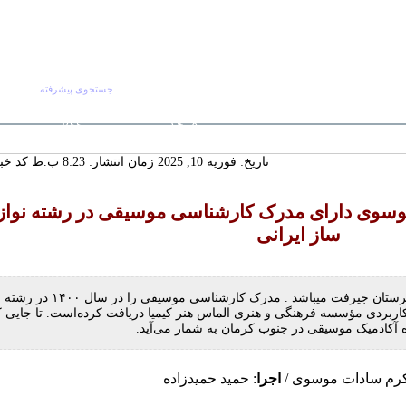
جستجوی پیشرفته
جستجو :
پنج شنبه ۱۵ مرداد
صفحه اصلی
آرش
RSS
۱۴۰۵
 ماندگار دیار
تاریخ: فوریه 10, 2025 زمان انتشار: 8:23 ب.ظ
کد خبر: 3
سنددار شدن
ورت تجدیدنظر
لکانه
موسوی دارای مدرک کارشناسی موسیقی در رشته نواز
گ‌ترین خانه
 چشمه‌سار در
ساز ایرانی
اکرم سادات موسوی متولد سال ۱۳۵۹ در شهرستان جیرفت میباشد . مدرک کارشناسی موسیقی را در سال ۱۴۰۰ در رشته
اربردی مؤسسه فرهنگی و هنری الماس هنر کیمیا دریافت کرده‌است. تا جایی ک
ه آکادمیک موسیقی در جنوب کرمان به شمار می‌آید.
کرم سادات موسوی /
اجرا
: حمید حمیدزاده