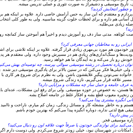
زی، تاریخ موسیقی و دشیفراژ به صورت تئوری و عملی تدریس میشه.
د و چطور انتخابش کردید؟
ردازم و معتقدم که این ساز یه حس آرامش خاصی داره. علاوه بر اینکه هم بر
 آسانی هم داره و برای لحظات خلوت گزینه مناسبیه. ولی به طور کلی انتخاب
صله زیادی می‌طلبه.
زید؟
ت کوتاهه. مدتی ساز دف رو آموزش دیدم و اخیراً هم آموختن ساز کمانچه ر
یرانی رو به مخاطبان جهانی معرفی کرد؟
 خودمون هم مورد بی‌مهری زیادی قرار گرفته. علاوه بر اینکه تلاشی برای اش
دودیت‌ها و سنگ‌اندازی‌های زیادی هم در مسیرش وجود داره. ولی معتقدم هر پدی
ودش رو باز می‌کنه و به آیندگان ما هم خواهد رسید.
نوان درباره تحصیل در رشته موسیقی سوالی بپرسه، چه توصیه‌ای بهش می‌کنی
ولی خیلی‌ها فکر می‌کنن که در سنین بالاتر برای یادگیری موسیقی دیر شده. ب
انواده نمی‌تونن پیگیر علایقشون باشن. ولی به نظرم برای شروع هر کاری با
 مسیر علاقه قرار می‌گیریم، تازه زندگی شروع میشه.
 به عرف جامعه و حمل ساز چه مشکلات و مزایایی داره؟
ت‌ها هستن، به خصوص در حوزه موسیقی. ولی برای رفع این مشکلات، عده‌ای بای
ن زنجیره معیوب قطع بشه و افکار غلط در جامعه اصلاح بشه.
 انگیزه بیشتری پیدا می‌کنید
؟
هستم و به خاطر مشغله کار و مسائل زندگی، زمان کم میارم، ناراحت و ناامید
ی هیچ لذتی نداره، دوباره انگیزه پیدا می‌کنم که بهترین خودم باشم.
ر پیش دارید؟
اره موسیقی فجر.
ی‌کنید برای نوازندگی خودتون یا صرفاً جهت علاقه اون رو دنبال می‌کنید؟
د امکانات در شهرستان نبود، خیلی زودتر شروع می‌کردم. ولی دوست دارم اگر