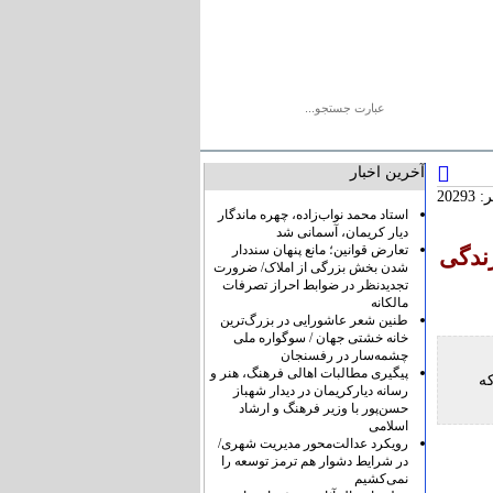
یو
پیوندها
درباره ما
تماس با ما
آخرین اخبار
2029
استاد محمد نواب‌زاده، چهره ماندگار
دیار کریمان، آسمانی شد
تعارض قوانین؛ مانع پنهان سنددار
ندگی
شدن بخش بزرگی از املاک/ ضرورت
تجدیدنظر در ضوابط احراز تصرفات
مالکانه
طنین شعر عاشورایی در بزرگ‌ترین
خانه خشتی جهان / سوگواره ملی
چشمه‌سار در رفسنجان
پیگیری مطالبات اهالی فرهنگ، هنر و
ه
رسانه دیارکریمان در دیدار شهباز
حسن‌پور با وزیر فرهنگ و ارشاد
اسلامی
رویکرد عدالت‌محور مدیریت شهری/
در شرایط دشوار هم ترمز توسعه را
نمی‌کشیم