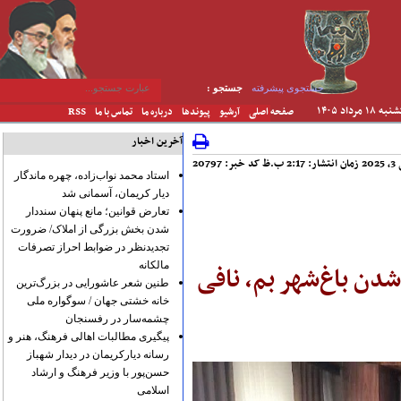
جستجوی پیشرفته
جستجو :
ه ۱۸ مرداد ۱۴۰۵
صفحه اصلی
آرشیو
پیوندها
درباره ما
تماس با ما
RSS
آخرین اخبار
 ب.ظ
کد خبر: 20797
استاد محمد نواب‌زاده، چهره ماندگار
دیار کریمان، آسمانی شد
تعارض قوانین؛ مانع پنهان سنددار
شدن بخش بزرگی از املاک/ ضرورت
تجدیدنظر در ضوابط احراز تصرفات
مالکانه
دن باغ‌شهر بم، نافی
طنین شعر عاشورایی در بزرگ‌ترین
خانه خشتی جهان / سوگواره ملی
چشمه‌سار در رفسنجان
پیگیری مطالبات اهالی فرهنگ، هنر و
رسانه دیارکریمان در دیدار شهباز
حسن‌پور با وزیر فرهنگ و ارشاد
اسلامی