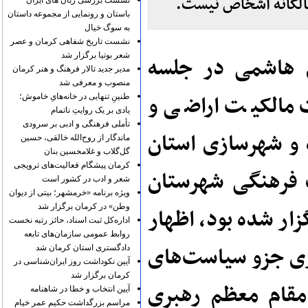
الکانه اشخاص نیست.
نشست بررسی زبان های ایران
باستان و رونمایی از مجموعه داستان
به سوگ خیال
نشست تاریخ شفاهی کرمان و عصر
شعر بوتیا برگزار شد
هاشمی در جلسه
مدیر جدید تالار فرهنگ و هنر کرمان
منصوب و معرفی شد
مالکیت اراضی و
طنینِ تنهایی در خانه‌هایِ خاموش؛
یادی بر یک روایتِ ناتمام
تأملی فرهنگی و ادبی بر سرودی
ه و شهرسازی استان
ماندگار از روح‌الله خالقی، حسین
گل‌گلاب و غلامحسین بنان
کرمان پیشگام فعالیت‌های ترویجی
ث فرهنگی شهرستان
شعر و ادب در کشور است
ویژه برنامه «خرمشهر؛ بیتی از دیوان
وطن» در کرمان برگزار شد
ار شده بود، اظهار
اداره‌کل ثبت اسناد، حائز رتبه نخست
روابط عمومی سازمان‌های تابعه
ی جزو سیاست‌های
دادگستری استان کرمان شد
آیین نکوداشت روز ایران‌شناسی در
کرمان برگزار شد
مقام معظم رهبری
آیین انتخاب و خطا در شاهنامه
مراسم بزرگداشت حکیم عمر خیام