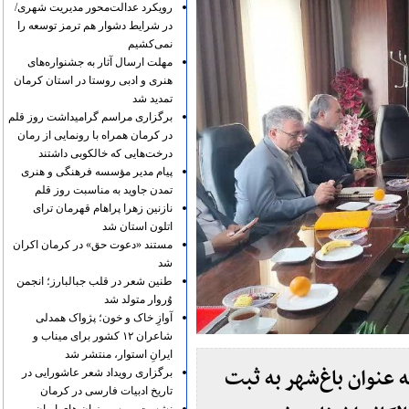
رویکرد عدالت‌محور مدیریت شهری/
در شرایط دشوار هم ترمز توسعه را
نمی‌کشیم
مهلت ارسال آثار به جشنواره‌های
هنری و ادبی روستا در استان کرمان
تمدید شد
برگزاری مراسم گرامیداشت روز قلم
در کرمان همراه با رونمایی از رمان
درخت‌هایی که خالکوبی داشتند
پیام مدیر مؤسسه فرهنگی و هنری
تمدن جاوید به مناسبت روز قلم
نازنین زهرا پراهام قهرمان ترای
اتلون استان شد
مستند «دعوت حق» در کرمان اکران
شد
طنین شعر در قلب جبالبارز؛ انجمن
وُروار متولد شد
آوازِ خاک و خون؛ پژواک همدلی
شاعران ۱۲ کشور برای میناب و
ایرانِ استوار، منتشر شد
 عنوان باغ‌شهر به ثبت
برگزاری رویداد شعر عاشورایی در
تاریخ ادبیات فارسی در کرمان