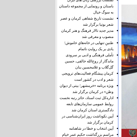
نشست بررسی زبان های ایران
باستان و رونمایی از مجموعه داستان
به سوگ خیال
نشست تاریخ شفاهی کرمان و عصر
شعر بوتیا برگزار شد
مدیر جدید تالار فرهنگ و هنر کرمان
منصوب و معرفی شد
طنینِ تنهایی در خانه‌هایِ خاموش؛
یادی بر یک روایتِ ناتمام
تأملی فرهنگی و ادبی بر سرودی
ماندگار از روح‌الله خالقی، حسین
گل‌گلاب و غلامحسین بنان
کرمان پیشگام فعالیت‌های ترویجی
شعر و ادب در کشور است
ویژه برنامه «خرمشهر؛ بیتی از دیوان
وطن» در کرمان برگزار شد
اداره‌کل ثبت اسناد، حائز رتبه نخست
روابط عمومی سازمان‌های تابعه
دادگستری استان کرمان شد
آیین نکوداشت روز ایران‌شناسی در
کرمان برگزار شد
آیین انتخاب و خطا در شاهنامه
مراسم بزرگداشت حکیم عمر خیام