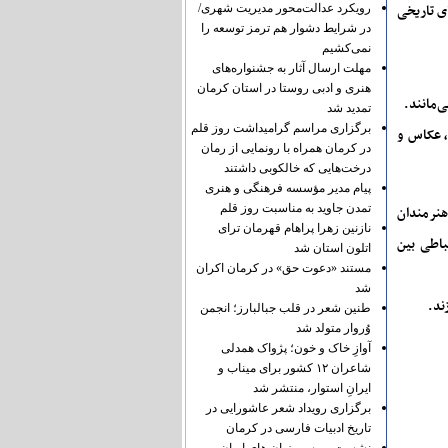
گاهی بناهای تاریخی
رویکرد عدالت‌محور مدیریت شهری/
در شرایط دشوار هم ترمز توسعه را
نمی‌کشیم
مهلت ارسال آثار به جشنواره‌های
هنری و ادبی روستا در استان کرمان
‌مانند.
تمدید شد
برگزاری مراسم گرامیداشت روز قلم
ش آموخته نرم افزار، عکاس و
در کرمان همراه با رونمایی از رمان
درخت‌هایی که خالکوبی داشتند
پیام مدیر مؤسسه فرهنگی و هنری
تمدن جاوید به مناسبت روز قلم
 هنرمندان
نازنین زهرا پراهام قهرمان ترای
باطی بین
اتلون استان شد
مستند «دعوت حق» در کرمان اکران
شد
ند.
طنین شعر در قلب جبالبارز؛ انجمن
وُروار متولد شد
آوازِ خاک و خون؛ پژواک همدلی
شاعران ۱۲ کشور برای میناب و
ایرانِ استوار، منتشر شد
برگزاری رویداد شعر عاشورایی در
تاریخ ادبیات فارسی در کرمان