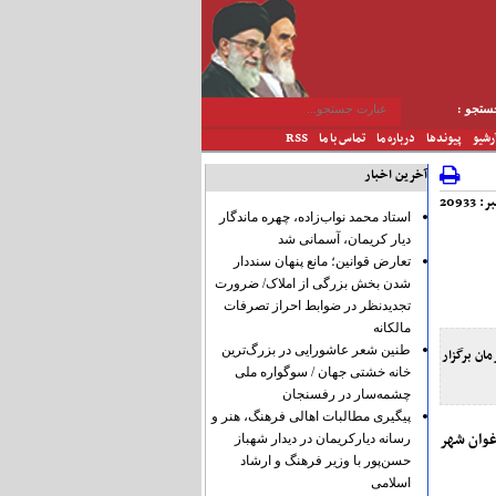
تجو :
رشیو
پیوندها
درباره ما
تماس با ما
RSS
آخرین اخبار
20933
استاد محمد نواب‌زاده، چهره ماندگار
دیار کریمان، آسمانی شد
تعارض قوانین؛ مانع پنهان سنددار
شدن بخش بزرگی از املاک/ ضرورت
تجدیدنظر در ضوابط احراز تصرفات
مالکانه
طنین شعر عاشورایی در بزرگ‌ترین
اه ۱۴۰۴ در نگارخانه ارغوان شهر کرمان برگزار
خانه خشتی جهان / سوگواره ملی
چشمه‌سار در رفسنجان
پیگیری مطالبات اهالی فرهنگ، هنر و
غوان شهر
رسانه دیارکریمان در دیدار شهباز
حسن‌پور با وزیر فرهنگ و ارشاد
اسلامی