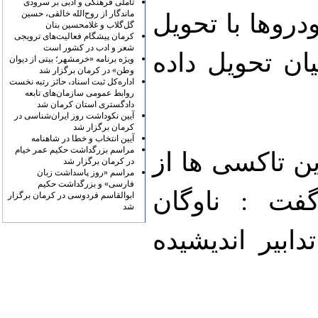
تأملی فرهنگی و ادبی بر سرودی
ماندگار از روح‌الله خالقی، حسین
روها با تحویل
گل‌گلاب و غلامحسین بنان
کرمان پیشگام فعالیت‌های ترویجی
شعر و ادب در کشور است
ان تحویل داده
ویژه برنامه «خرمشهر؛ بیتی از دیوان
وطن» در کرمان برگزار شد
اداره‌کل ثبت اسناد، حائز رتبه نخست
روابط عمومی سازمان‌های تابعه
دادگستری استان کرمان شد
آیین نکوداشت روز ایران‌شناسی در
کرمان برگزار شد
آیین انتخاب و خطا در شاهنامه
مراسم بزرگداشت حکیم عمر خیام
ن تاکسی ها از
در کرمان برگزار شد
مراسم «روز پاسداشت زبان
فارسی» و بزرگداشت حکیم
گفت : ناوگان
ابوالقاسم فردوسی در کرمان برگزار
شد
ابیر اندیشیده