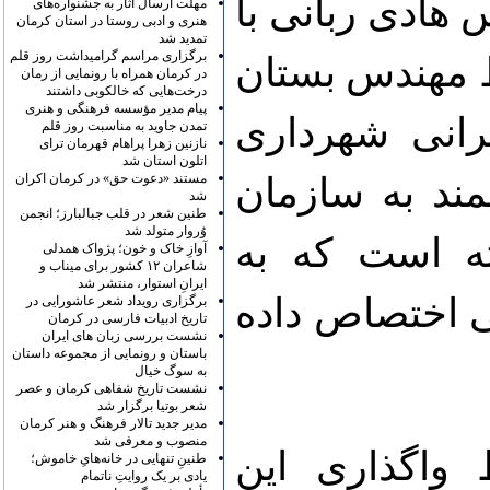
هادی ربانی با
مهلت ارسال آثار به جشنواره‌های
هنری و ادبی روستا در استان کرمان
تمدید شد
برگزاری مراسم گرامیداشت روز قلم
ط مهندس بستان
در کرمان همراه با رونمایی از رمان
درخت‌هایی که خالکوبی داشتند
پیام مدیر مؤسسه فرهنگی و هنری
یرانی شهرداری
تمدن جاوید به مناسبت روز قلم
نازنین زهرا پراهام قهرمان ترای
اتلون استان شد
مستند «دعوت حق» در کرمان اکران
ند به سازمان
شد
طنین شعر در قلب جبالبارز؛ انجمن
وُروار متولد شد
ه است که به
آوازِ خاک و خون؛ پژواک همدلی
شاعران ۱۲ کشور برای میناب و
ایرانِ استوار، منتشر شد
ی اختصاص داده
برگزاری رویداد شعر عاشورایی در
تاریخ ادبیات فارسی در کرمان
نشست بررسی زبان های ایران
باستان و رونمایی از مجموعه داستان
به سوگ خیال
نشست تاریخ شفاهی کرمان و عصر
شعر بوتیا برگزار شد
مدیر جدید تالار فرهنگ و هنر کرمان
منصوب و معرفی شد
 واگذاری این
طنینِ تنهایی در خانه‌هایِ خاموش؛
یادی بر یک روایتِ ناتمام