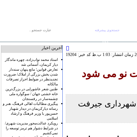
جستجوی پیشرفته
جستجو :
صفحه اصلی
آرشیو
پیوندها
درباره ما
تماس با ما
RSS
آخرین اخبار
کد خبر: 19204
استاد محمد نواب‌زاده، چهره ماندگار
دیار کریمان، آسمانی شد
تعارض قوانین؛ مانع پنهان سنددار
ت نو می شود
شدن بخش بزرگی از املاک/ ضرورت
تجدیدنظر در ضوابط احراز تصرفات
مالکانه
طنین شعر عاشورایی در بزرگ‌ترین
خانه خشتی جهان / سوگواره ملی
چشمه‌سار در رفسنجان
 شهرداری جیرفت
پیگیری مطالبات اهالی فرهنگ، هنر و
رسانه دیارکریمان در دیدار شهباز
حسن‌پور با وزیر فرهنگ و ارشاد
اسلامی
رویکرد عدالت‌محور مدیریت شهری/
در شرایط دشوار هم ترمز توسعه را
نمی‌کشیم