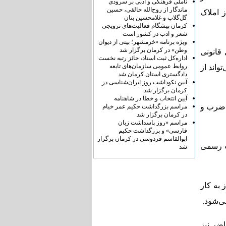
تأملی فرهنگی و ادبی بر سرودی
ماندگار از روح‌الله خالقی، حسین
ز املاک
گل‌گلاب و غلامحسین بنان
کرمان پیشگام فعالیت‌های ترویجی
شعر و ادب در کشور است
ویژه برنامه «خرمشهر؛ بیتی از دیوان
وطن» در کرمان برگزار شد
قانونی
اداره‌کل ثبت اسناد، حائز رتبه نخست
روابط عمومی سازمان‌های تابعه
واند از
دادگستری استان کرمان شد
آیین نکوداشت روز ایران‌شناسی در
کرمان برگزار شد
آیین انتخاب و خطا در شاهنامه
 ضرب و
مراسم بزرگداشت حکیم عمر خیام
در کرمان برگزار شد
مراسم «روز پاسداشت زبان
فارسی» و بزرگداشت حکیم
ابوالقاسم فردوسی در کرمان برگزار
ت رسمی
شد
 به کار
ی‌شود.
اضر نیز