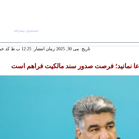
جستجوی پیشرفته
جستجو :
شنبه ۱۷ مرداد ۱۴۰۵
صفحه اصلی
آرش
RSS
 ماندگار دیار
تاریخ: می 30, 2025 زمان انتشار: 12:25 ب.ظ
کد خبر: 6
سنددار شدن
ورت تجدیدنظر
دعا نمانید؛ فرصت صدور سند مالکیت فراهم است
لکانه
گ‌ترین خانه
 چشمه‌سار در