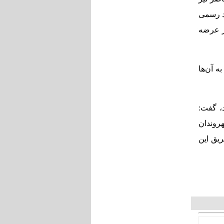
د رسمی
ز عرضه
ماتی به آن‌ها
، گفت:
روندان
 طریق این