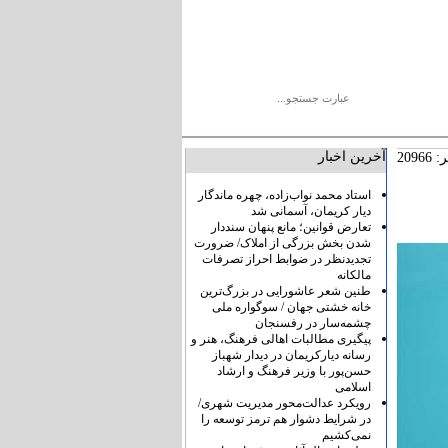
یو
پیوندها
درباره ما
تماس با ما
آخرین اخبار
2096
استاد محمد نواب‌زاده، چهره ماندگار
دیار کریمان، آسمانی شد
تعارض قوانین؛ مانع پنهان سنددار
شدن بخش بزرگی از املاک/ ضرورت
تجدیدنظر در ضوابط احراز تصرفات
مالکانه
طنین شعر عاشورایی در بزرگ‌ترین
خانه خشتی جهان / سوگواره ملی
چشمه‌سار در رفسنجان
پیگیری مطالبات اهالی فرهنگ، هنر و
رسانه دیارکریمان در دیدار شهباز
حسن‌پور با وزیر فرهنگ و ارشاد
اسلامی
رویکرد عدالت‌محور مدیریت شهری/
در شرایط دشوار هم ترمز توسعه را
نمی‌کشیم