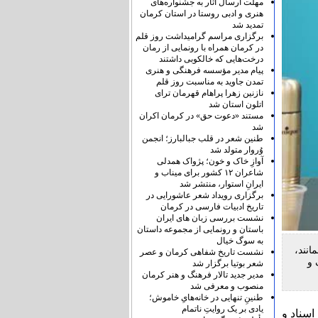
مهلت ارسال آثار به جشنواره‌های
هنری و ادبی روستا در استان کرمان
تمدید شد
برگزاری مراسم گرامیداشت روز قلم
در کرمان همراه با رونمایی از رمان
درخت‌هایی که خالکوبی داشتند
پیام مدیر مؤسسه فرهنگی و هنری
تمدن جاوید به مناسبت روز قلم
نازنین زهرا پراهام قهرمان ترای
اتلون استان شد
مستند «دعوت حق» در کرمان اکران
شد
طنین شعر در قلب جبالبارز؛ انجمن
وُروار متولد شد
آوازِ خاک و خون؛ پژواک همدلی
شاعران ۱۲ کشور برای میناب و
ایرانِ استوار، منتشر شد
برگزاری رویداد شعر عاشورایی در
تاریخ ادبیات فارسی در کرمان
نشست بررسی زبان های ایران
باستان و رونمایی از مجموعه داستان
به سوگ خیال
انند،
نشست تاریخ شفاهی کرمان و عصر
 و
شعر بوتیا برگزار شد
مدیر جدید تالار فرهنگ و هنر کرمان
منصوب و معرفی شد
طنینِ تنهایی در خانه‌هایِ خاموش؛
یادی بر یک روایتِ ناتمام
سناد و