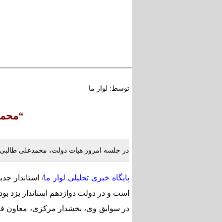
سرتیتر خبر :
استاد محمد نواب‌زاده، چهره
کریمان، آسمانی شد
توسط: لوار ما
تعارض قوانین؛ مانع پنهان 
بخش بزرگی از املاک/ ضر
در ضوابط احراز تصرفات ما
“محمد
طنین شعر عاشورایی در بزر
خشتی جهان / سوگواره ملی
رفسنجان
در جلسه امروز هیات دولت، محمدعلی طالبی ب
پایگاه خبری تحلیلی لوار ما
/ استاندار ج
است و در دولت دوازدهم استاندار یزد بو
در سوابق وی، بخشدار مرکزی، معاون فر