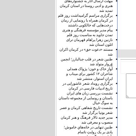
مهلت ارسال آثار به جشنواره‌های
هنری و ادبی روستا در استان کرمان
تمدید شد
برگزاری مراسم گرامیداشت روز قلم
در کرمان همراه با رونمایی از رمان
درخت‌هایی که خالکوبی داشتند
پیام مدیر مؤسسه فرهنگی و هنری
تمدن جاوید به مناسبت روز قلم
نازنین زهرا پراهام قهرمان ترای
اتلون استان شد
مستند «دعوت حق» در کرمان اکران
شد
طنین شعر در قلب جبالبارز؛ انجمن
وُروار متولد شد
آوازِ خاک و خون؛ پژواک همدلی
شاعران ۱۲ کشور برای میناب و
ایرانِ استوار، منتشر شد
برگزاری رویداد شعر عاشورایی در
تاریخ ادبیات فارسی در کرمان
نشست بررسی زبان های ایران
باستان و رونمایی از مجموعه داستان
به سوگ خیال
نشست تاریخ شفاهی کرمان و عصر
شعر بوتیا برگزار شد
مدیر جدید تالار فرهنگ و هنر کرمان
منصوب و معرفی شد
طنینِ تنهایی در خانه‌هایِ خاموش؛
یادی بر یک روایتِ ناتمام