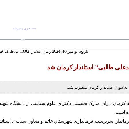
جستجوی پیشرفته
جستجو :
شنبه ۱۷ مرداد ۱۴۰۵
صفحه اصلی
آرش
RSS
 ماندگار دیار
تاریخ: نوامبر 10, 2024 زمان انتشار: 10:02 ب.ظ
کد خبر: 8
سنددار شدن
ورت تجدیدنظر
لکانه
علی طالبی” استاندار کرمان شد
گ‌ترین خانه
 چشمه‌سار در
ه‌عنوان استاندار کرمان منصوب شد.
دید کرمان دارای مدرک تحصیلی دکترای علوم سیاسی از دانشگاه شهید
ده است.
ماندار، سرپرست فرمانداری شهرستان خاتم و معاون سیاسی استاندا