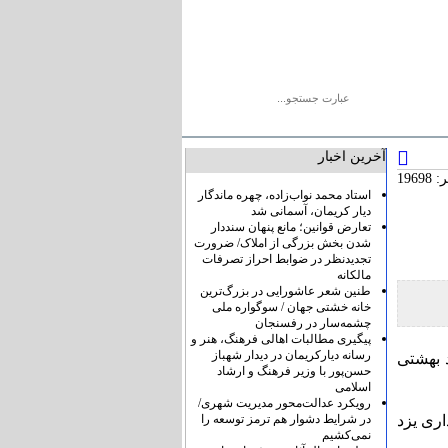
یو
پیوندها
درباره ما
تماس با ما
آخرین اخبار
1969
استاد محمد نواب‌زاده، چهره ماندگار
دیار کریمان، آسمانی شد
تعارض قوانین؛ مانع پنهان سنددار
شدن بخش بزرگی از املاک/ ضرورت
تجدیدنظر در ضوابط احراز تصرفات
مالکانه
طنین شعر عاشورایی در بزرگ‌ترین
خانه خشتی جهان / سوگواره ملی
چشمه‌سار در رفسنجان
پیگیری مطالبات اهالی فرهنگ، هنر و
رسانه دیارکریمان در دیدار شهباز
 بهشتی
حسن‌پور با وزیر فرهنگ و ارشاد
اسلامی
رویکرد عدالت‌محور مدیریت شهری/
در شرایط دشوار هم ترمز توسعه را
ری یزد
نمی‌کشیم