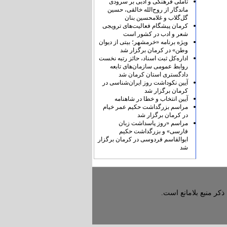
تأملی فرهنگی و ادبی بر سرودی
ماندگار از روح‌الله خالقی، حسین
گل‌گلاب و غلامحسین بنان
کرمان پیشگام فعالیت‌های ترویجی
شعر و ادب در کشور است
ویژه برنامه «خرمشهر؛ بیتی از دیوان
وطن» در کرمان برگزار شد
اداره‌کل ثبت اسناد، حائز رتبه نخست
روابط عمومی سازمان‌های تابعه
دادگستری استان کرمان شد
آیین نکوداشت روز ایران‌شناسی در
کرمان برگزار شد
آیین انتخاب و خطا در شاهنامه
مراسم بزرگداشت حکیم عمر خیام
در کرمان برگزار شد
مراسم «روز پاسداشت زبان
فارسی» و بزرگداشت حکیم
ابوالقاسم فردوسی در کرمان برگزار
شد
ذکر منبع بلامانع است.